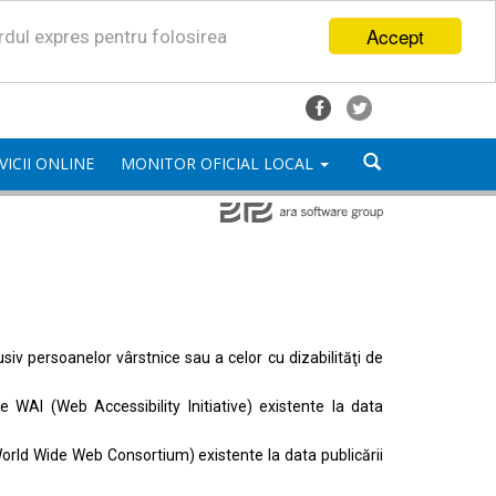
Accept
ordul expres pentru folosirea
VICII ONLINE
MONITOR OFICIAL LOCAL
lusiv persoanelor vârstnice sau a celor cu dizabilităţi de
ele
WAI (Web Accessibility Initiative)
existente la data
orld Wide Web Consortium)
existente la data publicării