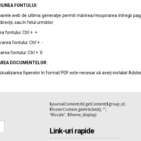
IUNEA FONTULUI:
arele web de ultima generaţie permit mărirea/micşorarea întregii pagini 
recţii, sau în felul următor:
a fontului: Ctrl + +
area fontului: Ctrl + -
rea fontului: Ctrl + 0
REA DOCUMENTELOR:
izualizarea fişierelor în format PDF este necesar să aveţi instalat Adob
$journalContentUtil.getContent($group_id,
$footerContent.getArticleId(), "",
"$locale", $theme_display)
Link-uri rapide