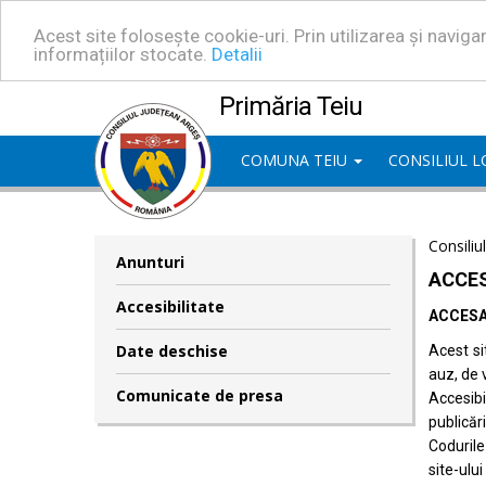
Acest site folosește cookie-uri. Prin utilizarea și navig
informațiilor stocate.
Detalii
Primăria Teiu
COMUNA TEIU
CONSILIUL 
Consiliu
Anunturi
ACCES
Accesibilitate
ACCESA
Date deschise
Acest si
auz, de 
Comunicate de presa
Accesib
publicări
Codurile
site-ului