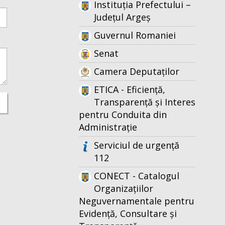
Instituția Prefectului –
Județul Argeș
Guvernul Romaniei
Senat
Camera Deputaților
ETICA - Eficiență,
Transparență și Interes
pentru Conduita din
Administrație
Serviciul de urgență
112
CONECT - Catalogul
Organizațiilor
Neguvernamentale pentru
Evidență, Consultare și