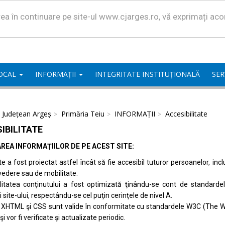
area în continuare pe site-ul www.cjarges.ro, vă exprimați ac
LOCAL
INFORMAȚII
INTEGRITATE INSTITUȚIONALĂ
SER
l Județean Argeș
Primăria Teiu
INFORMAȚII
Accesibilitate
IBILITATE
REA INFORMAŢIILOR DE PE ACEST SITE:
te a fost proiectat astfel încât să fie accesibil tuturor persoanelor, inc
vedere sau de mobilitate.
ilitatea conţinutului a fost optimizată ţinându-se cont de standard
i site-ului, respectându-se cel puţin cerinţele de nivel A.
 XHTML şi CSS sunt valide în conformitate cu standardele
W3C (The W
 şi vor fi verificate şi actualizate periodic.