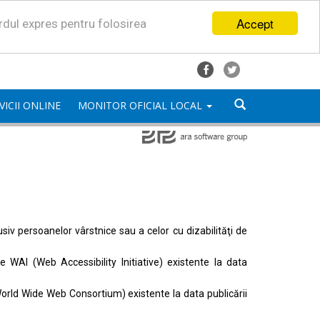
Accept
ordul expres pentru folosirea
VICII ONLINE
MONITOR OFICIAL LOCAL
lusiv persoanelor vârstnice sau a celor cu dizabilităţi de
ele
WAI (Web Accessibility Initiative)
existente la data
orld Wide Web Consortium)
existente la data publicării