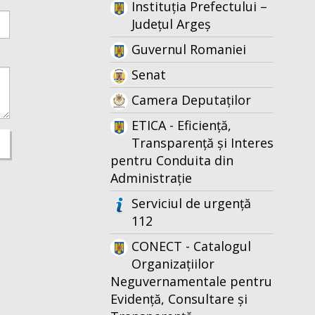
Instituția Prefectului –
Județul Argeș
Guvernul Romaniei
Senat
Camera Deputaților
ETICA - Eficiență,
Transparență și Interes
pentru Conduita din
Administrație
Serviciul de urgență
112
CONECT - Catalogul
Organizațiilor
Neguvernamentale pentru
Evidență, Consultare și