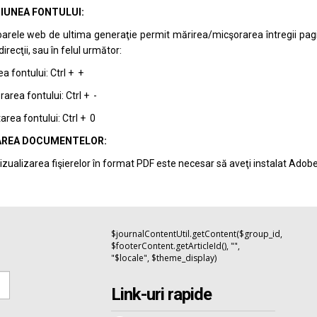
IUNEA FONTULUI:
arele web de ultima generaţie permit mărirea/micşorarea întregii pagini 
recţii, sau în felul următor:
a fontului: Ctrl + +
area fontului: Ctrl + -
rea fontului: Ctrl + 0
REA DOCUMENTELOR:
izualizarea fişierelor în format PDF este necesar să aveţi instalat Adob
$journalContentUtil.getContent($group_id,
$footerContent.getArticleId(), "",
"$locale", $theme_display)
Link-uri rapide