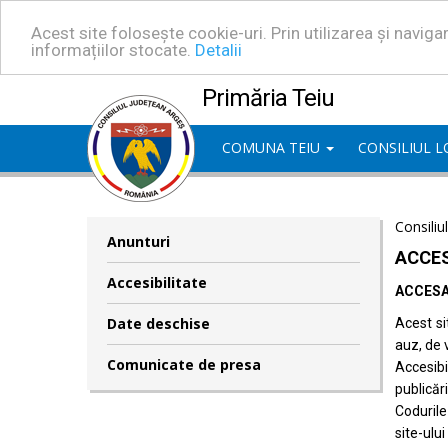
Acest site folosește cookie-uri. Prin utilizarea și navig
informațiilor stocate.
Detalii
Primăria Teiu
COMUNA TEIU
CONSILIUL 
Consiliu
Anunturi
ACCES
Accesibilitate
ACCESA
Date deschise
Acest si
auz, de 
Comunicate de presa
Accesib
publicări
Codurile
site-ului