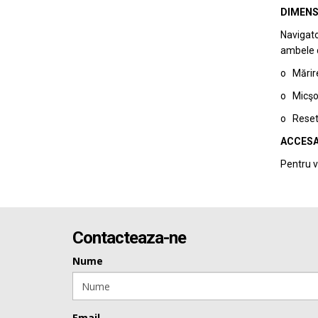
DIMENS
Navigato
ambele di
o Mărire
o Micşor
o Reseta
ACCESA
Pentru v
Contacteaza-ne
Nume
Email