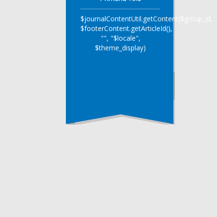
$journalContentUtil.getContent($group_id,
$footerContent.getArticleId(),
"", "$locale",
$theme_display)