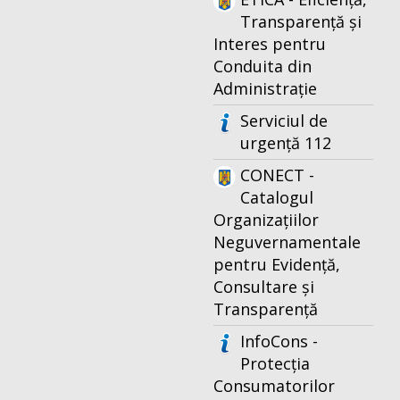
Transparență și
Interes pentru
Conduita din
Administrație
Serviciul de
urgență 112
CONECT -
Catalogul
Organizațiilor
Neguvernamentale
pentru Evidență,
Consultare și
Transparență
InfoCons -
Protecția
Consumatorilor