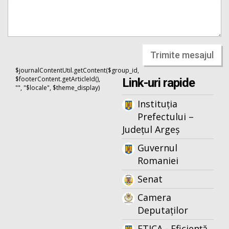
Trimite mesajul
$journalContentUtil.getContent($group_id,
$footerContent.getArticleId(),
Link-uri rapide
"", "$locale", $theme_display)
Instituția
Prefectului –
Județul Argeș
Guvernul
Romaniei
Senat
Camera
Deputaților
ETICA - Eficiență,