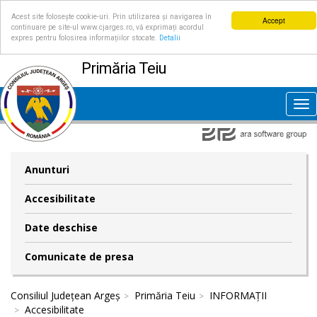
Acest site folosește cookie-uri. Prin utilizarea și navigarea în
Accept
continuare pe site-ul www.cjarges.ro, vă exprimați acordul
expres pentru folosirea informațiilor stocate.
Detalii
Primăria Teiu
Tog
nav
Anunturi
Accesibilitate
Date deschise
Comunicate de presa
Consiliul Județean Argeș
Primăria Teiu
INFORMAȚII
Accesibilitate