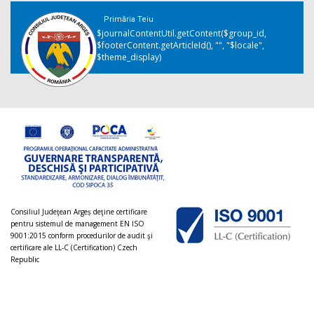
Primăria Teiu
$journalContentUtil.getContent($group_id,
$footerContent.getArticleId(), "", "$locale",
$theme_display)
Consiliul Judeţean Argeș deţine certificare
pentru sistemul de management EN ISO
9001:2015 conform procedurilor de audit şi
certificare ale LL-C (Certification) Czech
Republic