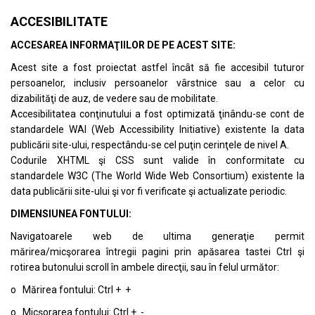
ACCESIBILITATE
ACCESAREA INFORMAŢIILOR DE PE ACEST SITE:
Acest site a fost proiectat astfel încât să fie accesibil tuturor
persoanelor, inclusiv persoanelor vârstnice sau a celor cu
dizabilităţi de auz, de vedere sau de mobilitate.
Accesibilitatea conţinutului a fost optimizată ţinându-se cont de
standardele
WAI (Web Accessibility Initiative)
existente la data
publicării site-ului, respectându-se cel puţin cerinţele de nivel A.
Codurile XHTML şi CSS sunt valide în conformitate cu
standardele
W3C (The World Wide Web Consortium)
existente la
data publicării site-ului şi vor fi verificate şi actualizate periodic.
DIMENSIUNEA FONTULUI:
Navigatoarele web de ultima generaţie permit
mărirea/micşorarea întregii pagini prin apăsarea tastei Ctrl şi
rotirea butonului scroll în ambele direcţii, sau în felul următor:
o Mărirea fontului: Ctrl + +
o Micşorarea fontului: Ctrl + -