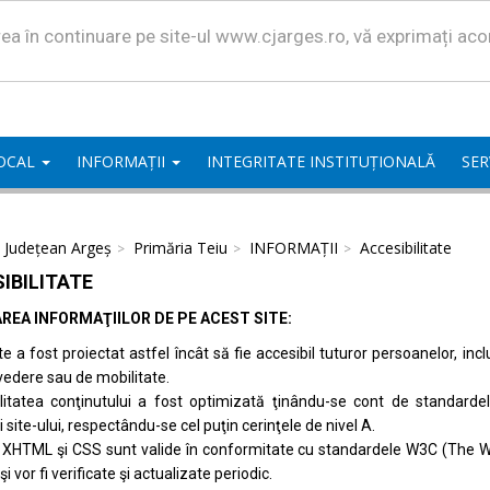
area în continuare pe site-ul www.cjarges.ro, vă exprimați ac
LOCAL
INFORMAȚII
INTEGRITATE INSTITUȚIONALĂ
SER
l Județean Argeș
Primăria Teiu
INFORMAȚII
Accesibilitate
IBILITATE
REA INFORMAŢIILOR DE PE ACEST SITE:
te a fost proiectat astfel încât să fie accesibil tuturor persoanelor, inc
vedere sau de mobilitate.
ilitatea conţinutului a fost optimizată ţinându-se cont de standard
i site-ului, respectându-se cel puţin cerinţele de nivel A.
 XHTML şi CSS sunt valide în conformitate cu standardele
W3C (The W
 şi vor fi verificate şi actualizate periodic.