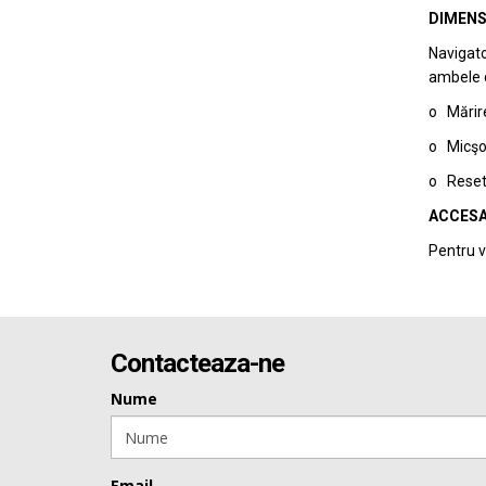
DIMENS
Navigato
ambele di
o Mărire
o Micşor
o Reseta
ACCESA
Pentru v
Contacteaza-ne
Nume
Email