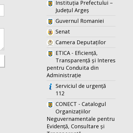
Instituția Prefectului –
Județul Argeș
Guvernul Romaniei
Senat
Camera Deputaților
ETICA - Eficiență,
Transparență și Interes
pentru Conduita din
Administrație
Serviciul de urgență
112
CONECT - Catalogul
Organizațiilor
Neguvernamentale pentru
Evidență, Consultare și