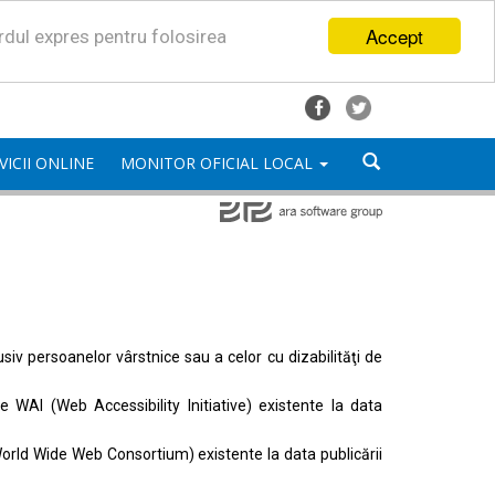
Accept
ordul expres pentru folosirea
VICII ONLINE
MONITOR OFICIAL LOCAL
lusiv persoanelor vârstnice sau a celor cu dizabilităţi de
ele
WAI (Web Accessibility Initiative)
existente la data
orld Wide Web Consortium)
existente la data publicării