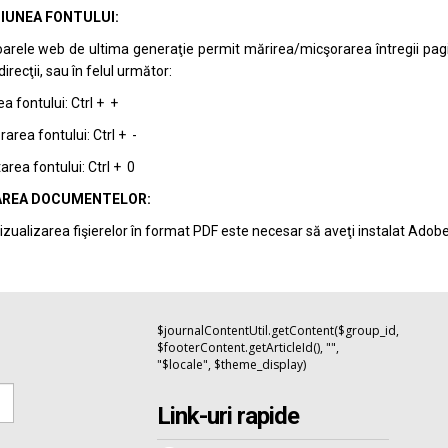
IUNEA FONTULUI:
arele web de ultima generaţie permit mărirea/micşorarea întregii pagini 
recţii, sau în felul următor:
a fontului: Ctrl + +
area fontului: Ctrl + -
rea fontului: Ctrl + 0
REA DOCUMENTELOR:
izualizarea fişierelor în format PDF este necesar să aveţi instalat Adob
$journalContentUtil.getContent($group_id,
$footerContent.getArticleId(), "",
"$locale", $theme_display)
Link-uri rapide