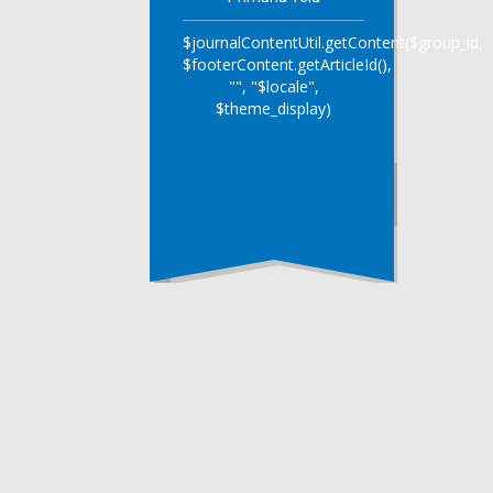
$journalContentUtil.getContent($group_id,
$footerContent.getArticleId(),
"", "$locale",
$theme_display)