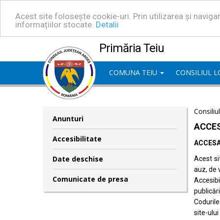
Acest site folosește cookie-uri. Prin utilizarea și navig
informațiilor stocate.
Detalii
Primăria Teiu
COMUNA TEIU
CONSILIUL 
Consiliu
Anunturi
ACCES
Accesibilitate
ACCESA
Date deschise
Acest si
auz, de 
Comunicate de presa
Accesib
publicări
Codurile
site-ului