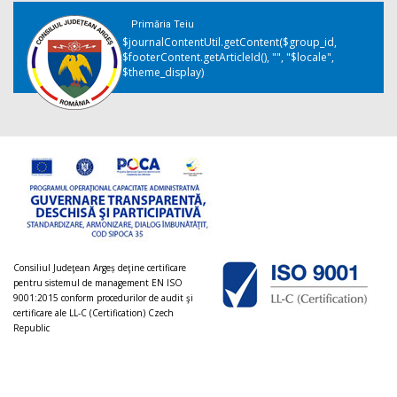
Primăria Teiu
$journalContentUtil.getContent($group_id,
$footerContent.getArticleId(), "", "$locale",
$theme_display)
Consiliul Judeţean Argeș deţine certificare
pentru sistemul de management EN ISO
9001:2015 conform procedurilor de audit şi
certificare ale LL-C (Certification) Czech
Republic