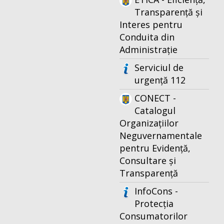
Transparență și
Interes pentru
Conduita din
Administrație
Serviciul de
urgență 112
CONECT -
Catalogul
Organizațiilor
Neguvernamentale
pentru Evidență,
Consultare și
Transparență
InfoCons -
Protecția
Consumatorilor