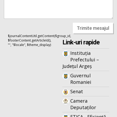
Trimite mesajul
$journalContentUtil.getContent($group_id,
$footerContent.getArticleId(),
Link-uri rapide
"", "$locale", $theme_display)
Instituția
Prefectului –
Județul Argeș
Guvernul
Romaniei
Senat
Camera
Deputaților
ETICA - Eficiență,