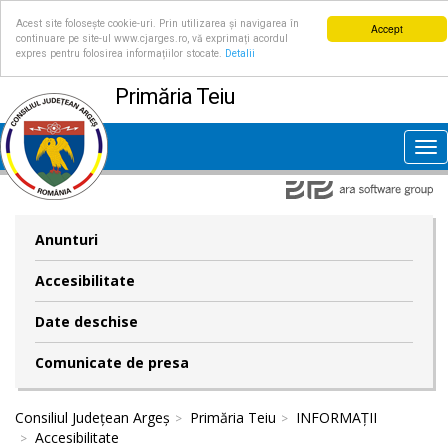
Acest site folosește cookie-uri. Prin utilizarea și navigarea în
Accept
continuare pe site-ul www.cjarges.ro, vă exprimați acordul
expres pentru folosirea informațiilor stocate.
Detalii
Primăria Teiu
Tog
nav
Anunturi
Accesibilitate
Date deschise
Comunicate de presa
Consiliul Județean Argeș
Primăria Teiu
INFORMAȚII
Accesibilitate