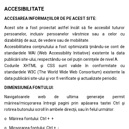
ACCESIBILITATE
ACCESAREA INFORMAŢIILOR DE PE ACEST SITE:
Acest site a fost proiectat astfel încât să fie accesibil tuturor
persoanelor, inclusiv persoanelor vârstnice sau a celor cu
dizabilităţi de auz, de vedere sau de mobilitate.
Accesibilitatea conţinutului a fost optimizată ţinându-se cont de
standardele
WAI (Web Accessibility Initiative)
existente la data
publicării site-ului, respectându-se cel puţin cerinţele de nivel A.
Codurile XHTML şi CSS sunt valide în conformitate cu
standardele
W3C (The World Wide Web Consortium)
existente la
data publicării site-ului şi vor fi verificate şi actualizate periodic.
DIMENSIUNEA FONTULUI:
Navigatoarele web de ultima generaţie permit
mărirea/micşorarea întregii pagini prin apăsarea tastei Ctrl şi
rotirea butonului scroll în ambele direcţii, sau în felul următor:
o Mărirea fontului: Ctrl + +
o Micşorarea fontului: Ctrl + -