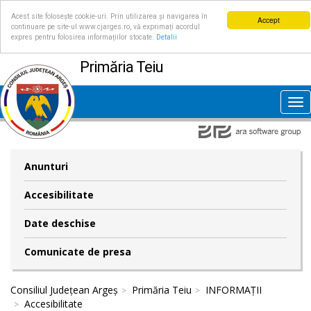
Acest site folosește cookie-uri. Prin utilizarea și navigarea în
Accept
continuare pe site-ul www.cjarges.ro, vă exprimați acordul
expres pentru folosirea informațiilor stocate.
Detalii
Primăria Teiu
Tog
nav
Anunturi
Accesibilitate
Date deschise
Comunicate de presa
Consiliul Județean Argeș
Primăria Teiu
INFORMAȚII
Accesibilitate