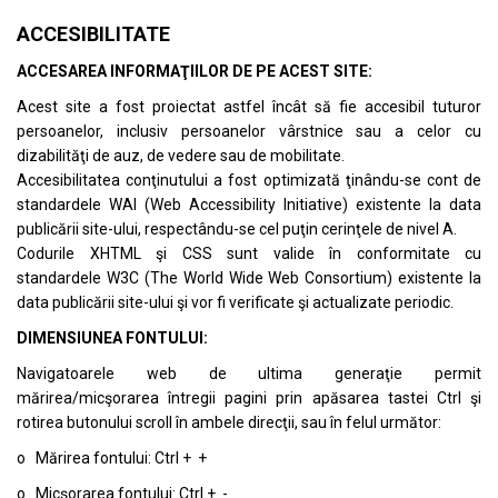
ACCESIBILITATE
ACCESAREA INFORMAŢIILOR DE PE ACEST SITE:
Acest site a fost proiectat astfel încât să fie accesibil tuturor
persoanelor, inclusiv persoanelor vârstnice sau a celor cu
dizabilităţi de auz, de vedere sau de mobilitate.
Accesibilitatea conţinutului a fost optimizată ţinându-se cont de
standardele
WAI (Web Accessibility Initiative)
existente la data
publicării site-ului, respectându-se cel puţin cerinţele de nivel A.
Codurile XHTML şi CSS sunt valide în conformitate cu
standardele
W3C (The World Wide Web Consortium)
existente la
data publicării site-ului şi vor fi verificate şi actualizate periodic.
DIMENSIUNEA FONTULUI:
Navigatoarele web de ultima generaţie permit
mărirea/micşorarea întregii pagini prin apăsarea tastei Ctrl şi
rotirea butonului scroll în ambele direcţii, sau în felul următor:
o Mărirea fontului: Ctrl + +
o Micşorarea fontului: Ctrl + -