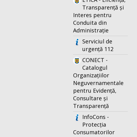
Transparență și
Interes pentru
Conduita din
Administrație
Serviciul de
urgență 112
CONECT -
Catalogul
Organizațiilor
Neguvernamentale
pentru Evidență,
Consultare și
Transparență
InfoCons -
Protecția
Consumatorilor