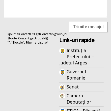
Trimite mesajul
$journalContentUtil.getContent($group_id,
$footerContent.getArticleId(),
Link-uri rapide
"", "$locale", $theme_display)
Instituția
Prefectului –
Județul Argeș
Guvernul
Romaniei
Senat
Camera
Deputaților
ETICA - Eficiență,