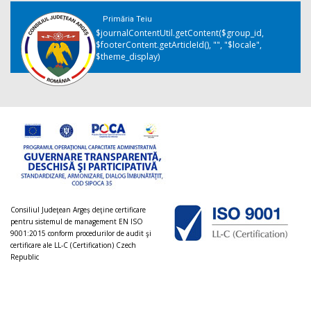
Primăria Teiu
$journalContentUtil.getContent($group_id,
$footerContent.getArticleId(), "", "$locale",
$theme_display)
Consiliul Judeţean Argeș deţine certificare
pentru sistemul de management EN ISO
9001:2015 conform procedurilor de audit şi
certificare ale LL-C (Certification) Czech
Republic