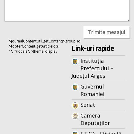
Trimite mesajul
$journalContentUtil.getContent($group_id,
$footerContent.getArticleId(),
Link-uri rapide
"", "$locale", $theme_display)
Instituția
Prefectului –
Județul Argeș
Guvernul
Romaniei
Senat
Camera
Deputaților
ETICA - Eficiență,