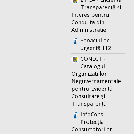
Transparență și
Interes pentru
Conduita din
Administrație
Serviciul de
urgență 112
CONECT -
Catalogul
Organizațiilor
Neguvernamentale
pentru Evidență,
Consultare și
Transparență
InfoCons -
Protecția
Consumatorilor