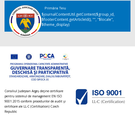
Primăria Teiu
$journalContentUtil.getContent($group_id,
$footerContent.getArticleId(), "", "$locale",
$theme_display)
Consiliul Judeţean Argeș deţine certificare
pentru sistemul de management EN ISO
9001:2015 conform procedurilor de audit şi
certificare ale LL-C (Certification) Czech
Republic