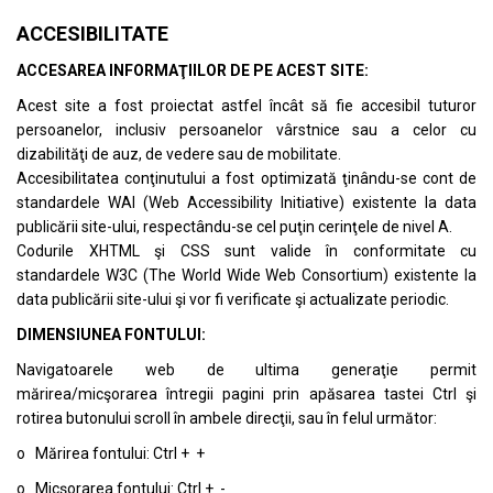
ACCESIBILITATE
ACCESAREA INFORMAŢIILOR DE PE ACEST SITE:
Acest site a fost proiectat astfel încât să fie accesibil tuturor
persoanelor, inclusiv persoanelor vârstnice sau a celor cu
dizabilităţi de auz, de vedere sau de mobilitate.
Accesibilitatea conţinutului a fost optimizată ţinându-se cont de
standardele
WAI (Web Accessibility Initiative)
existente la data
publicării site-ului, respectându-se cel puţin cerinţele de nivel A.
Codurile XHTML şi CSS sunt valide în conformitate cu
standardele
W3C (The World Wide Web Consortium)
existente la
data publicării site-ului şi vor fi verificate şi actualizate periodic.
DIMENSIUNEA FONTULUI:
Navigatoarele web de ultima generaţie permit
mărirea/micşorarea întregii pagini prin apăsarea tastei Ctrl şi
rotirea butonului scroll în ambele direcţii, sau în felul următor:
o Mărirea fontului: Ctrl + +
o Micşorarea fontului: Ctrl + -