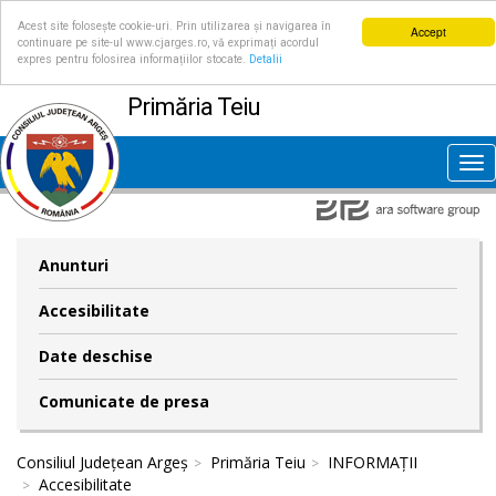
Acest site folosește cookie-uri. Prin utilizarea și navigarea în
Accept
continuare pe site-ul www.cjarges.ro, vă exprimați acordul
expres pentru folosirea informațiilor stocate.
Detalii
Primăria Teiu
Tog
nav
Anunturi
Accesibilitate
Date deschise
Comunicate de presa
Consiliul Județean Argeș
Primăria Teiu
INFORMAȚII
Accesibilitate