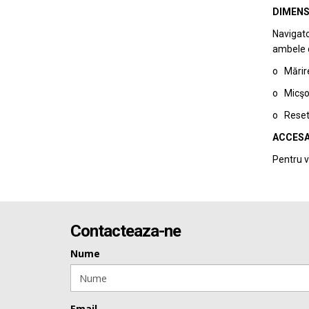
DIMENS
Navigato
ambele di
o Mărire
o Micşor
o Reseta
ACCESA
Pentru v
Contacteaza-ne
Nume
Email