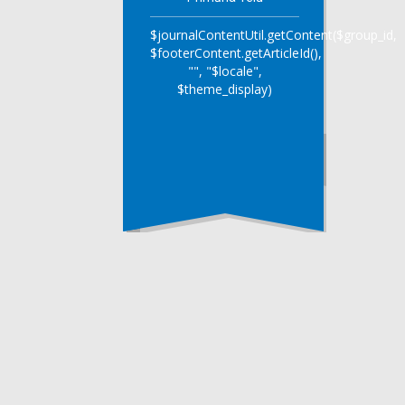
$journalContentUtil.getContent($group_id,
$footerContent.getArticleId(),
"", "$locale",
$theme_display)