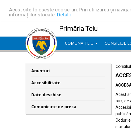
Acest site folosește cookie-uri. Prin utilizarea și navig
informațiilor stocate.
Detalii
Primăria Teiu
COMUNA TEIU
CONSILIUL 
Consiliu
Anunturi
ACCES
Accesibilitate
ACCESA
Date deschise
Acest si
auz, de 
Comunicate de presa
Accesib
publicări
Codurile
site-ului