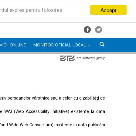
Accept
ordul expres pentru folosirea
VICII ONLINE
MONITOR OFICIAL LOCAL
lusiv persoanelor vârstnice sau a celor cu dizabilităţi de
ele
WAI (Web Accessibility Initiative)
existente la data
orld Wide Web Consortium)
existente la data publicării