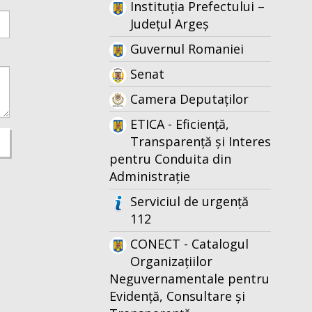
Instituția Prefectului –
Județul Argeș
Guvernul Romaniei
Senat
Camera Deputaților
ETICA - Eficiență,
Transparență și Interes
pentru Conduita din
Administrație
Serviciul de urgență
112
CONECT - Catalogul
Organizațiilor
Neguvernamentale pentru
Evidență, Consultare și