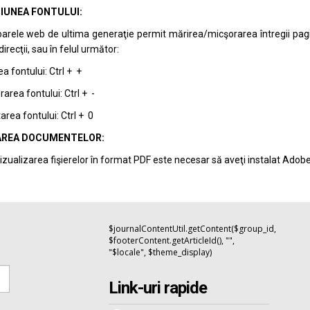
IUNEA FONTULUI:
arele web de ultima generaţie permit mărirea/micşorarea întregii pagini 
recţii, sau în felul următor:
a fontului: Ctrl + +
area fontului: Ctrl + -
rea fontului: Ctrl + 0
REA DOCUMENTELOR:
izualizarea fişierelor în format PDF este necesar să aveţi instalat Adob
$journalContentUtil.getContent($group_id,
$footerContent.getArticleId(), "",
"$locale", $theme_display)
Link-uri rapide