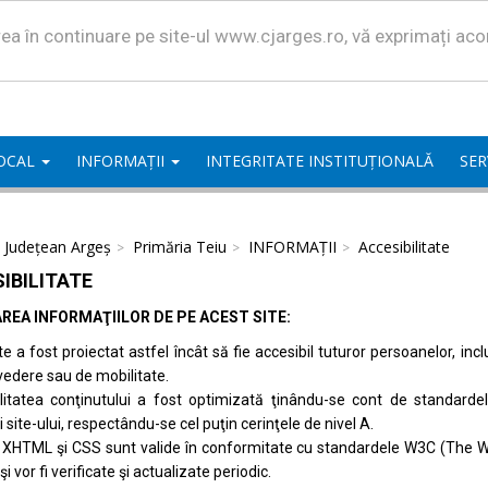
area în continuare pe site-ul www.cjarges.ro, vă exprimați ac
LOCAL
INFORMAȚII
INTEGRITATE INSTITUȚIONALĂ
SER
l Județean Argeș
Primăria Teiu
INFORMAȚII
Accesibilitate
IBILITATE
REA INFORMAŢIILOR DE PE ACEST SITE:
te a fost proiectat astfel încât să fie accesibil tuturor persoanelor, inc
vedere sau de mobilitate.
ilitatea conţinutului a fost optimizată ţinându-se cont de standard
i site-ului, respectându-se cel puţin cerinţele de nivel A.
 XHTML şi CSS sunt valide în conformitate cu standardele
W3C (The W
 şi vor fi verificate şi actualizate periodic.