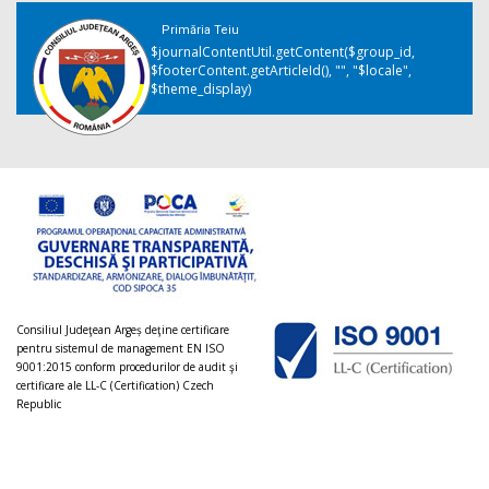
Primăria Teiu
$journalContentUtil.getContent($group_id,
$footerContent.getArticleId(), "", "$locale",
$theme_display)
Consiliul Judeţean Argeș deţine certificare
pentru sistemul de management EN ISO
9001:2015 conform procedurilor de audit şi
certificare ale LL-C (Certification) Czech
Republic