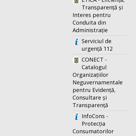
Transparență și
Interes pentru
Conduita din
Administrație
Serviciul de
urgență 112
CONECT -
Catalogul
Organizațiilor
Neguvernamentale
pentru Evidență,
Consultare și
Transparență
InfoCons -
Protecția
Consumatorilor