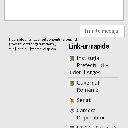
Trimite mesajul
$journalContentUtil.getContent($group_id,
$footerContent.getArticleId(),
Link-uri rapide
"", "$locale", $theme_display)
Instituția
Prefectului –
Județul Argeș
Guvernul
Romaniei
Senat
Camera
Deputaților
ETICA - Eficiență,