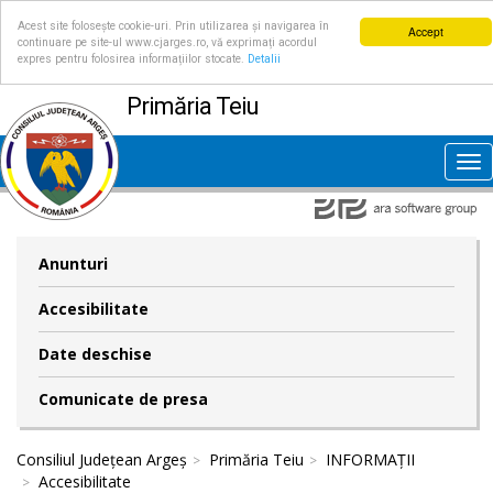
Acest site folosește cookie-uri. Prin utilizarea și navigarea în
Accept
continuare pe site-ul www.cjarges.ro, vă exprimați acordul
expres pentru folosirea informațiilor stocate.
Detalii
Primăria Teiu
Tog
nav
Anunturi
Accesibilitate
Date deschise
Comunicate de presa
Consiliul Județean Argeș
Primăria Teiu
INFORMAȚII
Accesibilitate