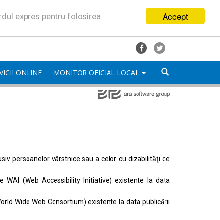
Accept
ordul expres pentru folosirea
VICII ONLINE
MONITOR OFICIAL LOCAL
lusiv persoanelor vârstnice sau a celor cu dizabilităţi de
ele
WAI (Web Accessibility Initiative)
existente la data
orld Wide Web Consortium)
existente la data publicării