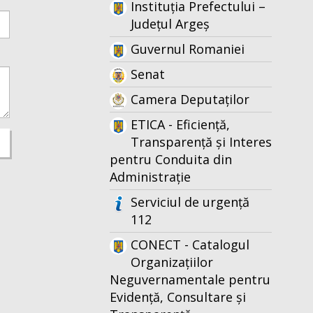
Instituția Prefectului –
Județul Argeș
Guvernul Romaniei
Senat
Camera Deputaților
ETICA - Eficiență,
Transparență și Interes
pentru Conduita din
Administrație
Serviciul de urgență
112
CONECT - Catalogul
Organizațiilor
Neguvernamentale pentru
Evidență, Consultare și