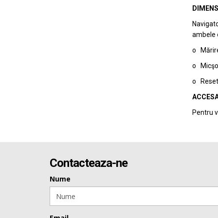
DIMENS
Navigato
ambele di
o Mărire
o Micşor
o Reseta
ACCESA
Pentru v
Contacteaza-ne
Nume
Email