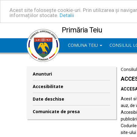
Acest site folosește cookie-uri. Prin utilizarea și navig
informațiilor stocate.
Detalii
Primăria Teiu
COMUNA TEIU
CONSILIUL 
Consiliu
Anunturi
ACCES
Accesibilitate
ACCESA
Date deschise
Acest si
auz, de 
Comunicate de presa
Accesib
publicări
Codurile
site-ului