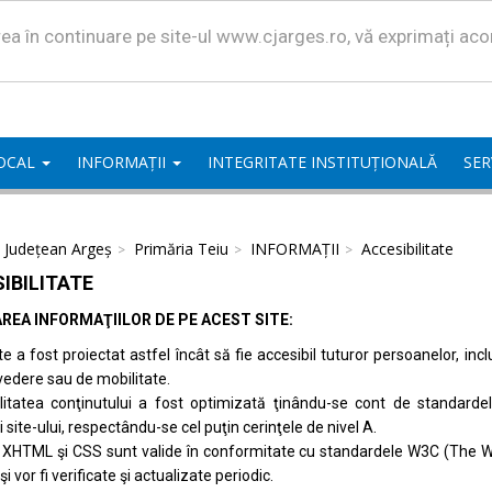
area în continuare pe site-ul www.cjarges.ro, vă exprimați ac
LOCAL
INFORMAȚII
INTEGRITATE INSTITUȚIONALĂ
SER
l Județean Argeș
Primăria Teiu
INFORMAȚII
Accesibilitate
IBILITATE
REA INFORMAŢIILOR DE PE ACEST SITE:
te a fost proiectat astfel încât să fie accesibil tuturor persoanelor, inc
vedere sau de mobilitate.
ilitatea conţinutului a fost optimizată ţinându-se cont de standard
i site-ului, respectându-se cel puţin cerinţele de nivel A.
 XHTML şi CSS sunt valide în conformitate cu standardele
W3C (The W
 şi vor fi verificate şi actualizate periodic.