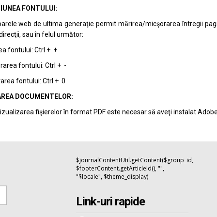
IUNEA FONTULUI:
arele web de ultima generaţie permit mărirea/micşorarea întregii pagini 
recţii, sau în felul următor:
a fontului: Ctrl + +
area fontului: Ctrl + -
rea fontului: Ctrl + 0
REA DOCUMENTELOR:
izualizarea fişierelor în format PDF este necesar să aveţi instalat Adob
$journalContentUtil.getContent($group_id,
$footerContent.getArticleId(), "",
"$locale", $theme_display)
Link-uri rapide