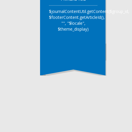
$journalContentUtil.getContent($group_id,
$footerContent.getArticleId(),
"", "$locale",
$theme_display)