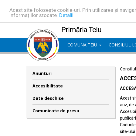
Acest site folosește cookie-uri. Prin utilizarea și navig
informațiilor stocate.
Detalii
Primăria Teiu
COMUNA TEIU
CONSILIUL 
Consiliu
Anunturi
ACCES
Accesibilitate
ACCESA
Date deschise
Acest si
auz, de 
Comunicate de presa
Accesib
publicări
Codurile
site-ului