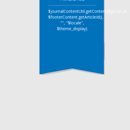
$journalContentUtil.getContent($group_id,
$footerContent.getArticleId(),
"", "$locale",
$theme_display)