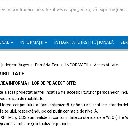
area în continuare pe site-ul www.cjarges.ro, vă exprimați ac
LOCAL
INFORMAȚII
INTEGRITATE INSTITUȚIONALĂ
SER
l Județean Argeș
Primăria Teiu
INFORMAȚII
Accesibilitate
IBILITATE
REA INFORMAŢIILOR DE PE ACEST SITE:
te a fost proiectat astfel încât să fie accesibil tuturor persoanelor, inc
vedere sau de mobilitate.
ilitatea conţinutului a fost optimizată ţinându-se cont de standard
i site-ului, respectându-se cel puţin cerinţele de nivel A.
 XHTML şi CSS sunt valide în conformitate cu standardele
W3C (The W
 şi vor fi verificate şi actualizate periodic.