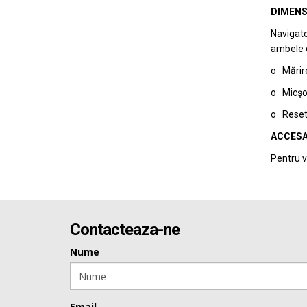
DIMENS
Navigato
ambele di
o Mărire
o Micşor
o Reseta
ACCESA
Pentru v
Contacteaza-ne
Nume
Email