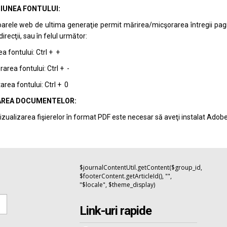
IUNEA FONTULUI:
arele web de ultima generaţie permit mărirea/micşorarea întregii pagini 
recţii, sau în felul următor:
a fontului: Ctrl + +
area fontului: Ctrl + -
rea fontului: Ctrl + 0
REA DOCUMENTELOR:
izualizarea fişierelor în format PDF este necesar să aveţi instalat Adob
$journalContentUtil.getContent($group_id,
$footerContent.getArticleId(), "",
"$locale", $theme_display)
Link-uri rapide