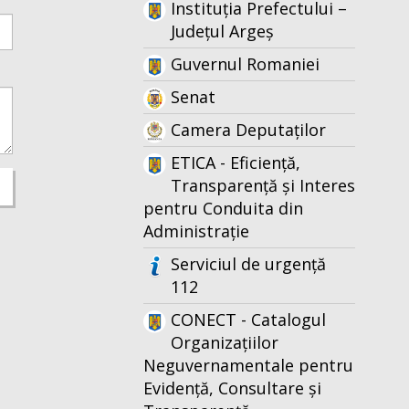
Instituția Prefectului –
Județul Argeș
Guvernul Romaniei
Senat
Camera Deputaților
ETICA - Eficiență,
Transparență și Interes
pentru Conduita din
Administrație
Serviciul de urgență
112
CONECT - Catalogul
Organizațiilor
Neguvernamentale pentru
Evidență, Consultare și