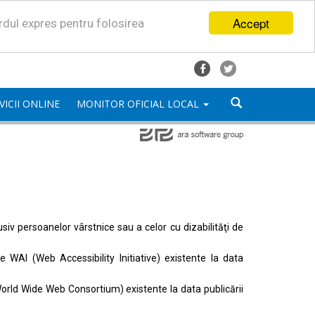
Accept
ordul expres pentru folosirea
VICII ONLINE
MONITOR OFICIAL LOCAL
lusiv persoanelor vârstnice sau a celor cu dizabilităţi de
ele
WAI (Web Accessibility Initiative)
existente la data
orld Wide Web Consortium)
existente la data publicării