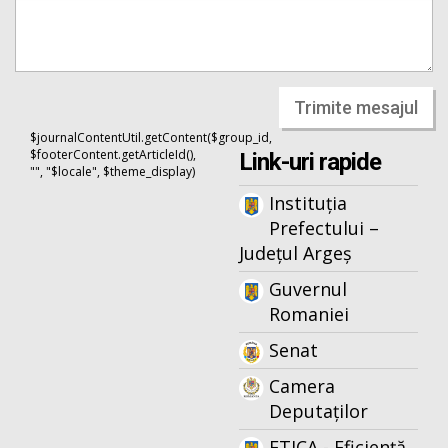
Trimite mesajul
$journalContentUtil.getContent($group_id,
$footerContent.getArticleId(),
Link-uri rapide
"", "$locale", $theme_display)
Instituția
Prefectului –
Județul Argeș
Guvernul
Romaniei
Senat
Camera
Deputaților
ETICA - Eficiență,