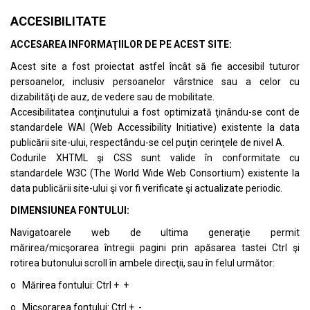
ACCESIBILITATE
ACCESAREA INFORMAŢIILOR DE PE ACEST SITE:
Acest site a fost proiectat astfel încât să fie accesibil tuturor
persoanelor, inclusiv persoanelor vârstnice sau a celor cu
dizabilităţi de auz, de vedere sau de mobilitate.
Accesibilitatea conţinutului a fost optimizată ţinându-se cont de
standardele
WAI (Web Accessibility Initiative)
existente la data
publicării site-ului, respectându-se cel puţin cerinţele de nivel A.
Codurile XHTML şi CSS sunt valide în conformitate cu
standardele
W3C (The World Wide Web Consortium)
existente la
data publicării site-ului şi vor fi verificate şi actualizate periodic.
DIMENSIUNEA FONTULUI:
Navigatoarele web de ultima generaţie permit
mărirea/micşorarea întregii pagini prin apăsarea tastei Ctrl şi
rotirea butonului scroll în ambele direcţii, sau în felul următor:
o Mărirea fontului: Ctrl + +
o Micşorarea fontului: Ctrl + -