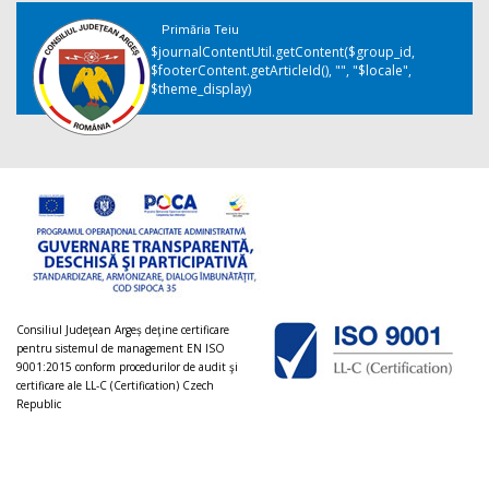
Primăria Teiu
$journalContentUtil.getContent($group_id,
$footerContent.getArticleId(), "", "$locale",
$theme_display)
Consiliul Judeţean Argeș deţine certificare
pentru sistemul de management EN ISO
9001:2015 conform procedurilor de audit şi
certificare ale LL-C (Certification) Czech
Republic