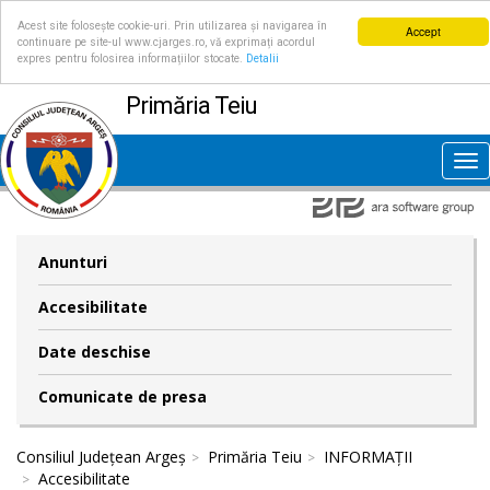
Acest site folosește cookie-uri. Prin utilizarea și navigarea în
Accept
continuare pe site-ul www.cjarges.ro, vă exprimați acordul
expres pentru folosirea informațiilor stocate.
Detalii
Primăria Teiu
Tog
nav
Anunturi
Accesibilitate
Date deschise
Comunicate de presa
Consiliul Județean Argeș
Primăria Teiu
INFORMAȚII
Accesibilitate