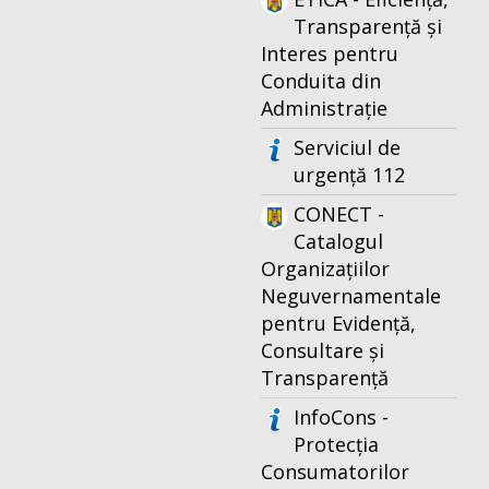
Transparență și
Interes pentru
Conduita din
Administrație
Serviciul de
urgență 112
CONECT -
Catalogul
Organizațiilor
Neguvernamentale
pentru Evidență,
Consultare și
Transparență
InfoCons -
Protecția
Consumatorilor