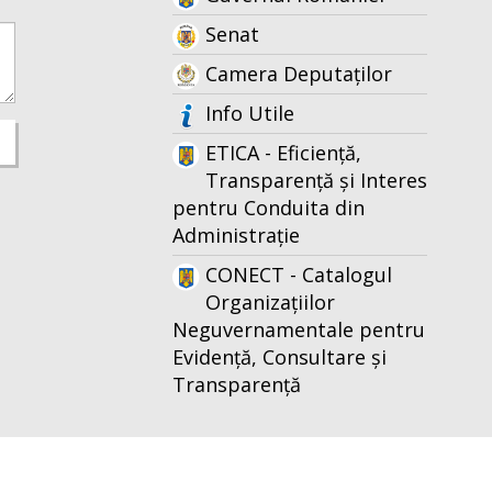
Senat
Camera Deputaților
Info Utile
ETICA - Eficiență,
Transparență și Interes
pentru Conduita din
Administrație
CONECT - Catalogul
Organizațiilor
Neguvernamentale pentru
Evidență, Consultare și
Transparență