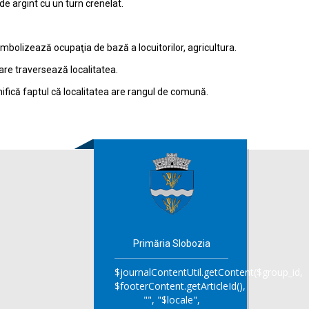
e argint cu un turn crenelat.
bolizează ocupaţia de bază a locuitorilor, agricultura.
are traversează localitatea.
fică faptul că localitatea are rangul de comună.
Primăria Slobozia
$journalContentUtil.getContent($group_id,
$footerContent.getArticleId(),
"", "$locale",