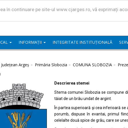
area în continuare pe site-ul www.cjarges.ro, vă exprimați ac
OCAL
INFORMAȚII
INTEGRITATE INSTITUȚIONALĂ
SERV
l Județean Argeș
Primăria Slobozia
COMUNA SLOBOZIA
Preze
a
Descrierea stemei
Stema comunei Slobozia se compune dintr
tăiat de un brâu undat de argint.
În partea superioară şi cea inferioară se
porumb, dispuse în evantai, primul fii
celelalte două spice de grâu, care se unes