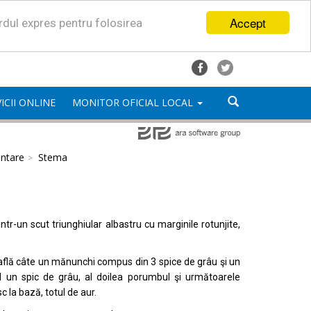
Accept
ordul expres pentru folosirea
ICII ONLINE
MONITOR OFICIAL LOCAL
ntare
Stema
-un scut triunghiular albastru cu marginile rotunjite,
 află câte un mănunchi compus din 3 spice de grâu şi un
nd un spic de grâu, al doilea porumbul şi următoarele
c la bază, totul de aur.