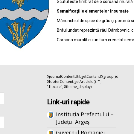
Scutul este timbrat de o coroană murală d
Semnificaţiile elementelor însumate
Mănunchiul de spice de grâu şi porumb sim
Brâul undat reprezintă râul Dâmbovnic, c
Coroana murală cu un turn crenelat semni
$journalContentUtil.getContent($group_id,
$footerContent.getArticleId(), "",
"$locale", $theme_display)
Link-uri rapide
Instituția Prefectului –
Județul Argeș
Guvernul Romaniei