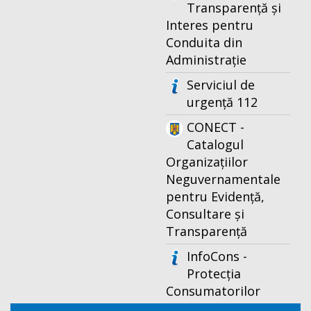
Transparență și
Interes pentru
Conduita din
Administrație
Serviciul de
urgență 112
CONECT -
Catalogul
Organizațiilor
Neguvernamentale
pentru Evidență,
Consultare și
Transparență
InfoCons -
Protecția
Consumatorilor