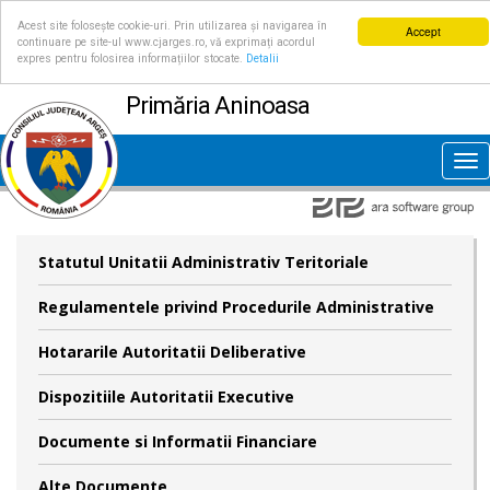
Acest site folosește cookie-uri. Prin utilizarea și navigarea în
Accept
continuare pe site-ul www.cjarges.ro, vă exprimați acordul
expres pentru folosirea informațiilor stocate.
Detalii
Primăria Aninoasa
Tog
nav
Statutul Unitatii Administrativ Teritoriale
Regulamentele privind Procedurile Administrative
Hotararile Autoritatii Deliberative
Dispozitiile Autoritatii Executive
Documente si Informatii Financiare
Alte Documente