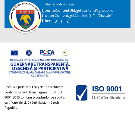
Primăria Aninoasa
$journalContentUtil.getContent($group_id,
$footerContent.getArticleId(), "", "$locale",
$theme_display)
Consiliul Judeţean Argeș deţine certificare
pentru sistemul de management EN ISO
9001:2015 conform procedurilor de audit şi
certificare ale LL-C (Certification) Czech
Republic