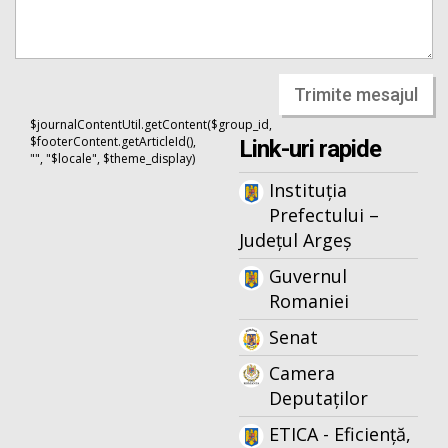
Trimite mesajul
$journalContentUtil.getContent($group_id,
$footerContent.getArticleId(),
Link-uri rapide
"", "$locale", $theme_display)
Instituția
Prefectului –
Județul Argeș
Guvernul
Romaniei
Senat
Camera
Deputaților
ETICA - Eficiență,