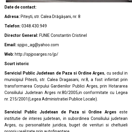
Date de contact:
Adresa:
Pitești, str. Calea Drăgășani, nr. 8
Telefon:
0348.430.949
Director General:
FUNIE Constantin Cristinel
Email:
spjpo_ag@yahoo.com
Web:
http://spjpoarges.ro/jp/
Scurt istoric
Serviciul Public Judetean de Paza si Ordine Arges
, cu sediul in
municipiul Pitesti, str. Calea Dragasani, nr.8, a fost infiintat prin
transformarea Corpului Gardienilor Publici Arges, prin Hotararea
Consiliului Judetean Arges nr.80/2005,in conformitate cu Legea
nr. 215/2001(Legea Administratiei Publice Locale).
Serviciul Public Judetean de Paza si Ordine Arges
este
institutie de interes judetean, in subordinea Consiliului judetean
Arges, cu personalitate juridica, buget de venituri si cheltuieli
propriu realizate prin autofinantare.