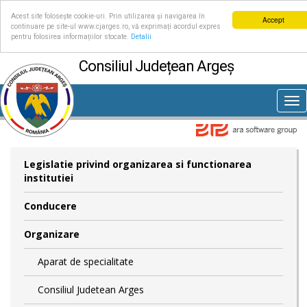
Acest site folosește cookie-uri. Prin utilizarea și navigarea în
Accept
continuare pe site-ul www.cjarges.ro, vă exprimați acordul expres
pentru folosirea informațiilor stocate.
Detalii
Consiliul Județean Argeș
Tog
nav
Legislatie privind organizarea si functionarea
institutiei
Conducere
Organizare
Aparat de specialitate
Consiliul Judetean Arges