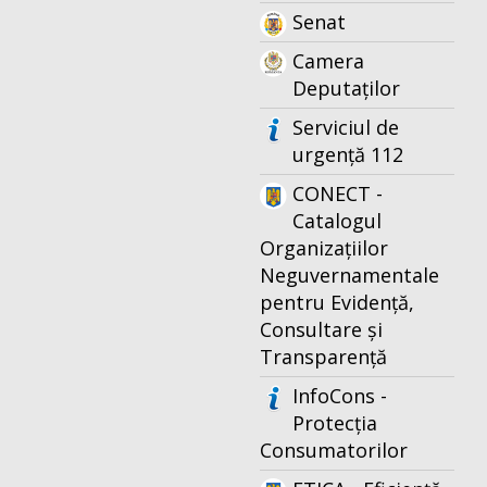
Senat
Camera
Deputaților
Serviciul de
urgență 112
CONECT -
Catalogul
Organizațiilor
Neguvernamentale
pentru Evidență,
Consultare și
Transparență
InfoCons -
Protecția
Consumatorilor