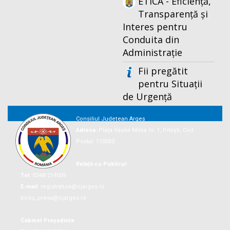
ETICA - Eficiență,
Transparență și
Interes pentru
Conduita din
Administrație
Fii pregătit
pentru Situații
de Urgență
Consiliul Județean Argeș
Adresa:
Piaţa Vasile Milea nr. 1, Piteşti, Cod
Postal: 110053
Relații cu Publicul
Tel:
0248/214009
E-mail:
registratura@cjarges.ro
birou_presa@cjarges.ro
Cabinet Președinte