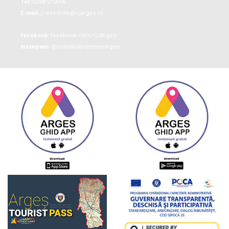
Tel:
0248/210056
E-mail:
presedinte@cjarges.ro
Facebook:
facebook.com/CJArges
Instagram:
@consiliuljudeteanarges