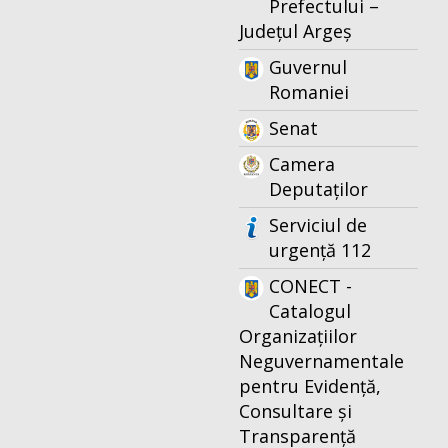
Prefectului –
Județul Argeș
Guvernul
Romaniei
Senat
Camera
Deputaților
Serviciul de
urgență 112
CONECT -
Catalogul
Organizațiilor
Neguvernamentale
pentru Evidență,
Consultare și
Transparență