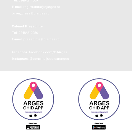
Tel:
0248/214009
E-mail:
registratura@cjarges.ro
birou_presa@cjarges.ro
Cabinet Președinte
Tel:
0248/210056
E-mail:
presedinte@cjarges.ro
Facebook:
facebook.com/CJArges
Instagram:
@consiliuljudeteanarges