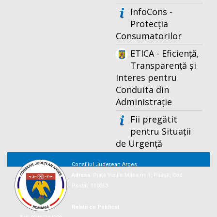
InfoCons -
Protecția
Consumatorilor
ETICA - Eficiență,
Transparență și
Interes pentru
Conduita din
Administrație
Fii pregătit
pentru Situații
de Urgență
Consiliul Județean Argeș
Adresa:
Piaţa Vasile Milea nr. 1, Piteşti, Cod
Postal: 110053
Relații cu Publicul