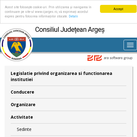
Acest site folosește cookie-uri. Prin utilizarea și navigarea în
Accept
continuare pe site-ul www.cjarges.ro, vă exprimați acordul
expres pentru folosirea informațiilor stocate.
Detalii
Consiliul Județean Argeș
Tog
nav
Legislatie privind organizarea si functionarea
institutiei
Conducere
Organizare
Activitate
Sedinte