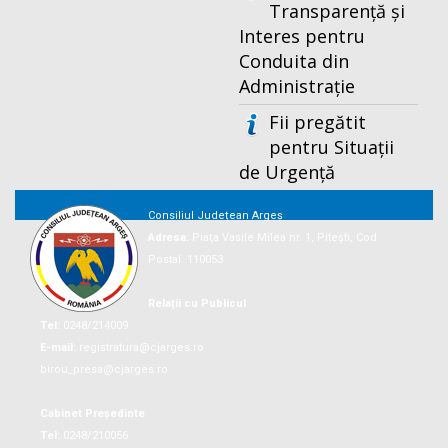
Transparență și
Interes pentru
Conduita din
Administrație
Fii pregătit
pentru Situații
de Urgență
Consiliul Județean Argeș
Adresa:
Piaţa Vasile Milea nr. 1, Piteşti, Cod
Postal: 110053
Relații cu Publicul
Tel:
0248/214009
E-mail:
registratura@cjarges.ro
birou_presa@cjarges.ro
Cabinet Președinte
Tel:
0248/210056