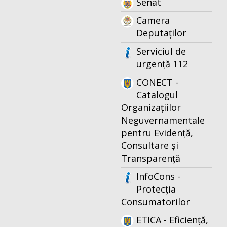
Senat
Camera
Deputaților
Serviciul de
urgență 112
CONECT -
Catalogul
Organizațiilor
Neguvernamentale
pentru Evidență,
Consultare și
Transparență
InfoCons -
Protecția
Consumatorilor
ETICA - Eficiență,