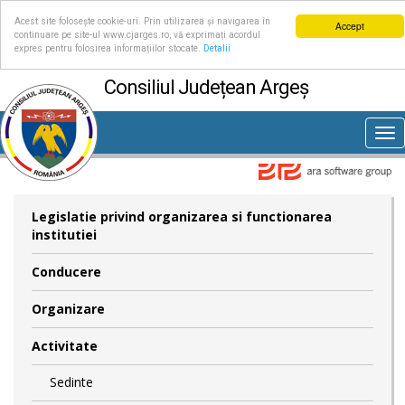
Acest site folosește cookie-uri. Prin utilizarea și navigarea în
Accept
continuare pe site-ul www.cjarges.ro, vă exprimați acordul
expres pentru folosirea informațiilor stocate.
Detalii
Consiliul Județean Argeș
Tog
nav
Legislatie privind organizarea si functionarea
institutiei
Conducere
Organizare
Activitate
Sedinte