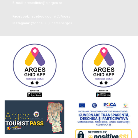
E-mail:
presedinte@cjarges.ro
Facebook:
facebook.com/CJArges
Instagram:
@consiliuljudeteanarges