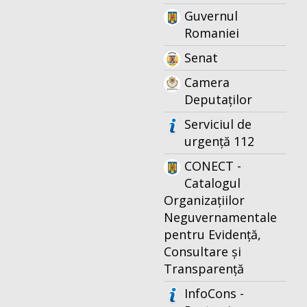
Guvernul
Romaniei
Senat
Camera
Deputaților
Serviciul de
urgență 112
CONECT -
Catalogul
Organizațiilor
Neguvernamentale
pentru Evidență,
Consultare și
Transparență
InfoCons -