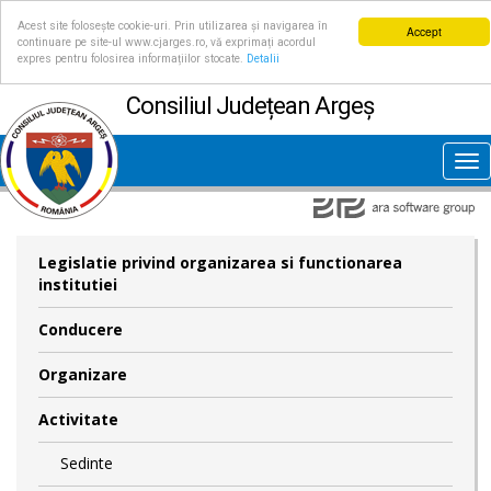
Acest site folosește cookie-uri. Prin utilizarea și navigarea în
Accept
continuare pe site-ul www.cjarges.ro, vă exprimați acordul
expres pentru folosirea informațiilor stocate.
Detalii
Consiliul Județean Argeș
Tog
nav
Legislatie privind organizarea si functionarea
institutiei
Conducere
Organizare
Activitate
Sedinte