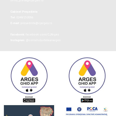
birou_presa@cjarges.ro
Cabinet Președinte
Tel:
0248/210056
E-mail:
presedinte@cjarges.ro
Facebook:
facebook.com/CJArges
Instagram:
@consiliuljudeteanarges