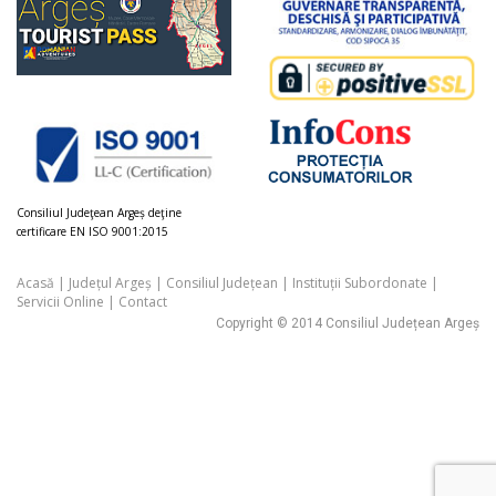
Consiliul Judeţean Argeș deţine
certificare EN ISO 9001:2015
Acasă
|
Județul Argeș
|
Consiliul Județean
|
Instituții Subordonate
|
Servicii Online
|
Contact
Copyright © 2014 Consiliul Județean Argeș