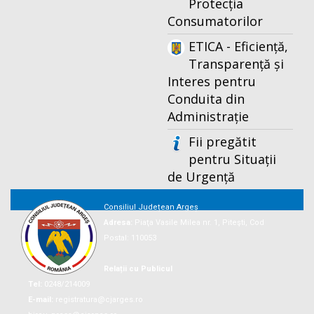
Protecția
Consumatorilor
ETICA - Eficiență,
Transparență și
Interes pentru
Conduita din
Administrație
Fii pregătit
pentru Situații
de Urgență
Consiliul Județean Argeș
Adresa:
Piaţa Vasile Milea nr. 1, Piteşti, Cod
Postal: 110053
Relații cu Publicul
Tel:
0248/214009
E-mail:
registratura@cjarges.ro