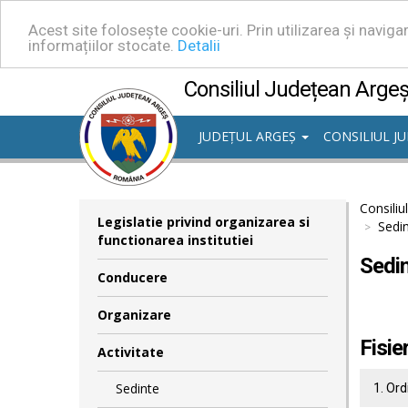
Acest site folosește cookie-uri. Prin utilizarea și navig
informațiilor stocate.
Detalii
Consiliul Județean Arge
JUDEȚUL ARGEȘ
CONSILIUL J
Consiliu
Legislatie privind organizarea si
Sedin
functionarea institutiei
Sedin
Conducere
Organizare
Fisie
Activitate
Sedinte
1. Ord