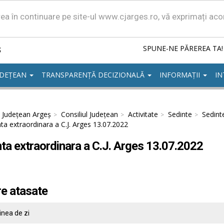
area în continuare pe site-ul www.cjarges.ro, vă exprimați ac
ș
SPUNE-NE PĂREREA TA!
UDEȚEAN
TRANSPARENȚĂ DECIZIONALĂ
INFORMAȚII
IN
l Județean Argeș
Consiliul Județean
Activitate
Sedinte
Sedint
ta extraordinara a C.J. Arges 13.07.2022
ta extraordinara a C.J. Arges 13.07.2022
re atasate
inea de zi