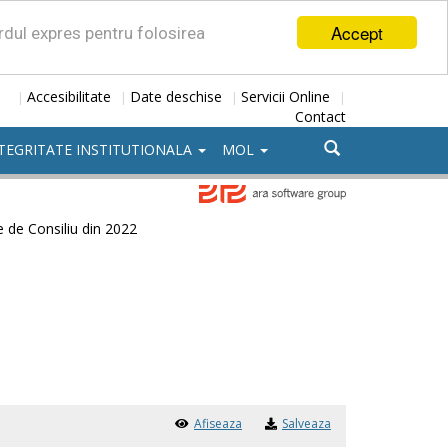
Accept
ordul expres pentru folosirea
Accesibilitate
Date deschise
Servicii Online
|
|
|
|
Contact
TEGRITATE INSTITUTIONALA
MOL
e de Consiliu din 2022
Afiseaza
Salveaza