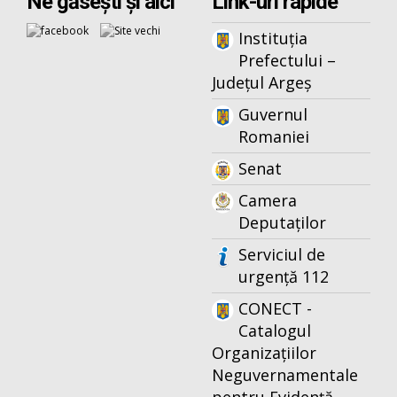
Ne găsești și aici
Link-uri rapide
Instituția
Prefectului –
Județul Argeș
Guvernul
Romaniei
Senat
Camera
Deputaților
Serviciul de
urgență 112
CONECT -
Catalogul
Organizațiilor
Neguvernamentale