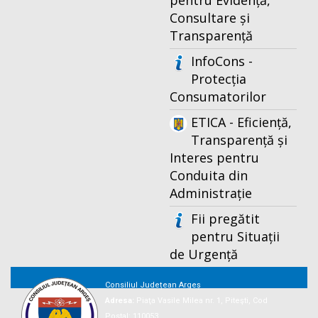
pentru Evidență,
Consultare și
Transparență
InfoCons -
Protecția
Consumatorilor
ETICA - Eficiență,
Transparență și
Interes pentru
Conduita din
Administrație
Fii pregătit
pentru Situații
de Urgență
Consiliul Județean Argeș
Adresa:
Piaţa Vasile Milea nr. 1, Piteşti, Cod
Postal: 110053