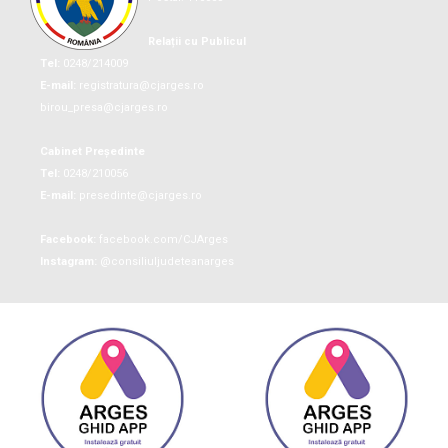
Relații cu Publicul
Tel:
0248/214009
E-mail:
registratura@cjarges.ro
birou_presa@cjarges.ro
Cabinet Președinte
Tel:
0248/210056
E-mail:
presedinte@cjarges.ro
Facebook:
facebook.com/CJArges
Instagram:
@consiliuljudeteanarges