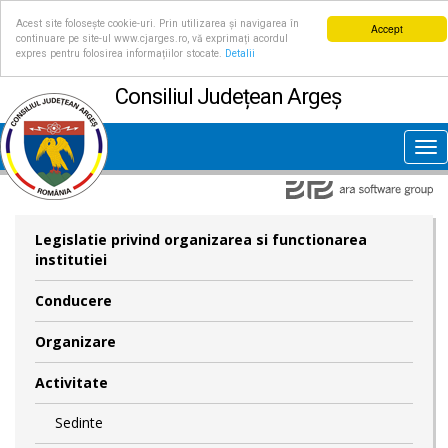
Acest site folosește cookie-uri. Prin utilizarea și navigarea în
Accept
continuare pe site-ul www.cjarges.ro, vă exprimați acordul
expres pentru folosirea informațiilor stocate.
Detalii
Consiliul Județean Argeș
Tog
nav
Legislatie privind organizarea si functionarea
institutiei
Conducere
Organizare
Activitate
Sedinte