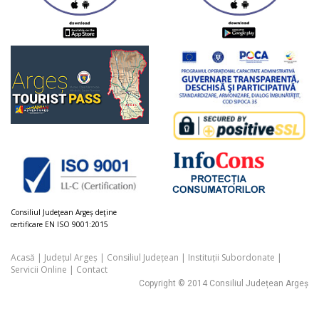
Consiliul Judeţean Argeș deţine
certificare EN ISO 9001:2015
Acasă
|
Județul Argeș
|
Consiliul Județean
|
Instituții Subordonate
|
Servicii Online
|
Contact
Copyright © 2014 Consiliul Județean Argeș