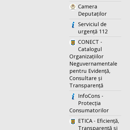
Camera
Deputaților
Serviciul de
urgență 112
CONECT -
Catalogul
Organizațiilor
Neguvernamentale
pentru Evidență,
Consultare și
Transparență
InfoCons -
Protecția
Consumatorilor
ETICA - Eficiență,
Transparență și