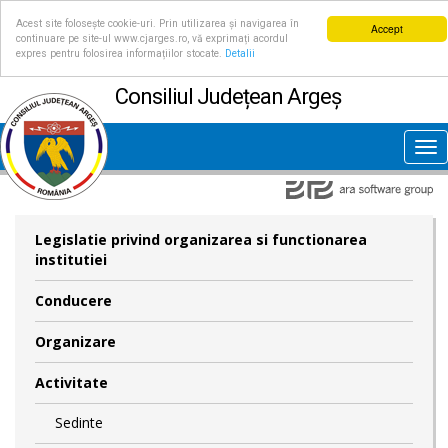
Acest site folosește cookie-uri. Prin utilizarea și navigarea în
Accept
continuare pe site-ul www.cjarges.ro, vă exprimați acordul
expres pentru folosirea informațiilor stocate.
Detalii
Consiliul Județean Argeș
Tog
nav
Legislatie privind organizarea si functionarea
institutiei
Conducere
Organizare
Activitate
Sedinte