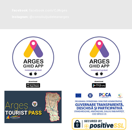
Facebook:
facebook.com/CJArges
Instagram:
@consiliuljudeteanarges