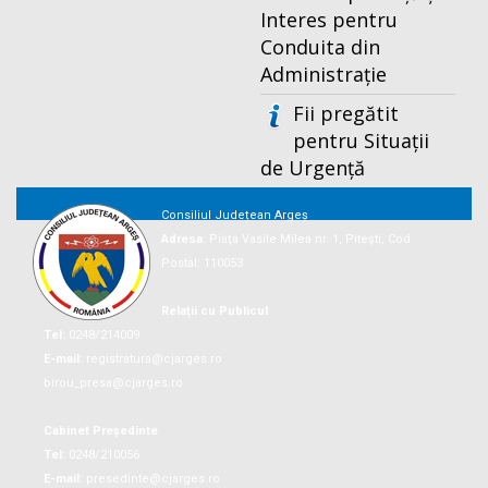
Interes pentru
Conduita din
Administrație
Fii pregătit
pentru Situații
de Urgență
Consiliul Județean Argeș
Adresa:
Piaţa Vasile Milea nr. 1, Piteşti, Cod
Postal: 110053
Relații cu Publicul
Tel:
0248/214009
E-mail:
registratura@cjarges.ro
birou_presa@cjarges.ro
Cabinet Președinte
Tel:
0248/210056
E-mail:
presedinte@cjarges.ro