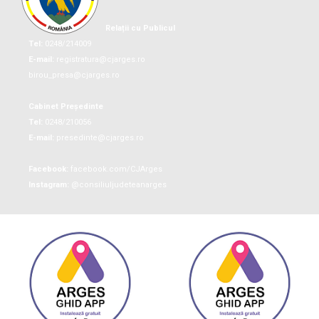
Relații cu Publicul
Tel:
0248/214009
E-mail:
registratura@cjarges.ro
birou_presa@cjarges.ro
Cabinet Președinte
Tel:
0248/210056
E-mail:
presedinte@cjarges.ro
Facebook:
facebook.com/CJArges
Instagram:
@consiliuljudeteanarges