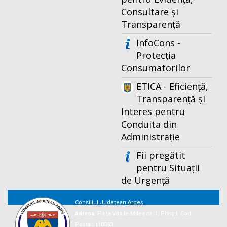
Consultare și
Transparență
InfoCons -
Protecția
Consumatorilor
ETICA - Eficiență,
Transparență și
Interes pentru
Conduita din
Administrație
Fii pregătit
pentru Situații
de Urgență
Consiliul Județean Argeș
Adresa:
Piaţa Vasile Milea nr. 1, Piteşti, Cod
Postal: 110053