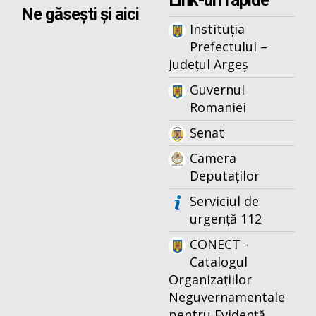
Link-uri rapide
Ne găsești și aici
Instituția
Prefectului –
Județul Argeș
Guvernul
Romaniei
Senat
Camera
Deputaților
Serviciul de
urgență 112
CONECT -
Catalogul
Organizațiilor
Neguvernamentale
pentru Evidență,