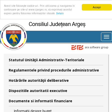
Acest site folosește cookie-uri. Prin utilizarea și navigarea în
Accept
continuare pe site-ul www.cjarges.ro, vă exprimați acordul
expres pentru folosirea informațiilor stocate.
Detalii
Consiliul Județean Argeș
Tog
nav
Statutul Unităţii Administrativ-Teritoriale
Regulamentele privind procedurile administrative
Hotărârile autorităţii deliberative
Dispozitiile autoritatii executive
Documente si informatii financiare
Informatii despre buget