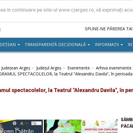
area în continuare pe site-ul www.cjarges.ro, vă exprimați ac
ș
SPUNE-NE PĂREREA TA!
UDEȚEAN
TRANSPARENȚĂ DECIZIONALĂ
INFORMAȚII
IN
l Județean Argeș
Județul Argeș
Evenimente
Arhiva evenimente
RAMUL SPECTACOLELOR, la Teatrul “Alexandru Davila”, în perioada 
mul spectacolelor, la Teatrul "Alexandru Davila", în pe
SÂMBĂ
PĂCĂL