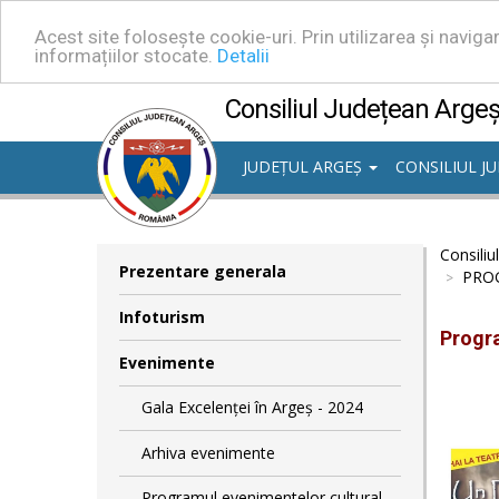
Acest site folosește cookie-uri. Prin utilizarea și navig
informațiilor stocate.
Detalii
Consiliul Județean Arge
JUDEȚUL ARGEȘ
CONSILIUL J
Consiliu
Prezentare generala
PROG
Infoturism
Progra
Evenimente
Gala Excelenței în Argeș - 2024
Arhiva evenimente
Programul evenimentelor cultural -