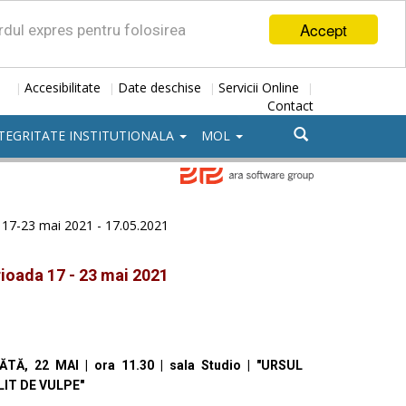
Accept
ordul expres pentru folosirea
Accesibilitate
Date deschise
Servicii Online
|
|
|
|
Contact
TEGRITATE INSTITUTIONALA
MOL
17-23 mai 2021 - 17.05.2021
rioada 17 - 23 mai 2021
TĂ, 22 MAI | ora 11.30 | sala Studio | "URSUL
IT DE VULPE"