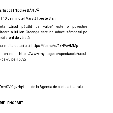
artistică | Nicolae BĂNICĂ
 | 40 de minute | Vârstă | peste 3 ani
ota „Ursul păcălit de vulpe" este o povestire
itoare a lui Ion Creangă care ne aduce zâmbetul pe
ndiferent de vârstă.
i multe detalii aici:
https://fb.me/e/1xH9oHMMp
e online:
https://www.mystage.ro/spectacole/ursul-
t-de-vulpe-1672?
ZmvCViGgzHq4
sau de la Agenția de bilete a teatrului.
ARIPI ENORME"