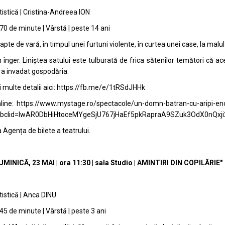
tistică | Cristina-Andreea ION
 70 de minute | Vârstă | peste 14 ani
apte de vară, în timpul unei furtuni violente, în curtea unei case, la malul
 înger. Liniștea satului este tulburată de frica sătenilor temători că ac
 a invadat gospodăria.
multe detalii aici:
https://fb.me/e/1tRSdJHHk
line:
https://www.mystage.ro/spectacole/un-domn-batran-cu-aripi-e
bclid=IwAR0DbHiHtoceMYgeSjU767jHaEf5pkRapraA9SZuk3OdX0nQxji
a Agența de bilete a teatrului.
MINICĂ, 23 MAI | ora 11:30 | sala Studio | AMINTIRI DIN COPILĂRIE"
tistică | Anca DINU
 45 de minute | Vârstă | peste 3 ani