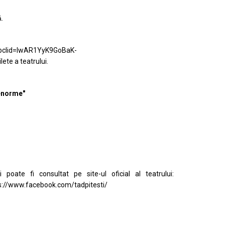
.
?fbclid=IwAR1YyK9GoBaK-
lete a teatrului.
 enorme"
poate fi consultat pe site-ul oficial al teatrului:
s://www.facebook.com/tadpitesti/