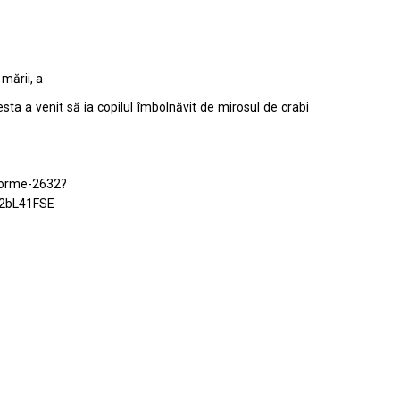
 mării, a
esta a venit să ia copilul îmbolnăvit de mirosul de crabi
norme-2632?
2bL41FSE