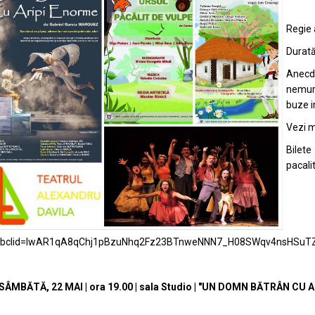
Regie 
Durată
Anecd
nemur
buze i
Vezi ma
Bilet
pacali
fbclid=IwAR1qA8qChj1pBzuNhq2Fz23BTnweNNN7_H08SWqv4nsHSuT
 SÂMBĂTĂ, 22 MAI | ora 19.00 | sala Studio | "UN DOMN BĂTRÂN CU 