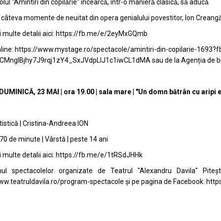
ul "Amintiri din copilărie" încearcă, într-o manieră clasică, să aducă
ă câteva momente de neuitat din opera genialului povestitor, Ion Creangă
multe detalii aici:
https://fb.me/e/2eyMxGQmb
line:
https://www.mystage.ro/spectacole/amintiri-din-copilarie-1693
CMngIBjhy7J9rqj1zY4_SxJVdpLIJ1c1iwCL1dMA
sau de la Agenția de bi
DUMINICĂ, 23 MAI | ora 19.00 | sala mare | "Un domn bătrân cu aripi
tistică | Cristina-Andreea ION
 70 de minute | Vârstă | peste 14 ani
multe detalii aici:
https://fb.me/e/1tRSdJHHk
ul spectacolelor organizate de Teatrul "Alexandru Davila" Pitești 
ww.teatruldavila.ro/program-spectacole
și pe pagina de Facebook:
http