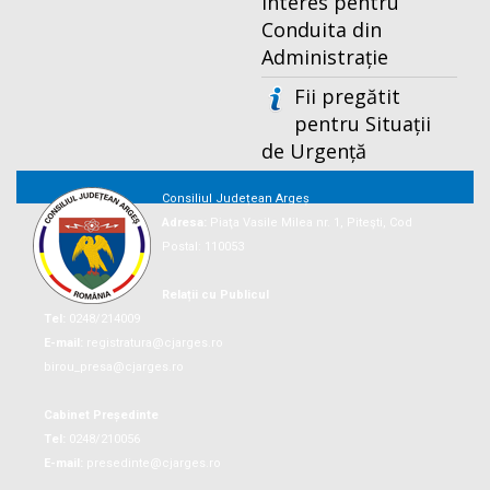
Interes pentru
Conduita din
Administrație
Fii pregătit
pentru Situații
de Urgență
Consiliul Județean Argeș
Adresa:
Piaţa Vasile Milea nr. 1, Piteşti, Cod
Postal: 110053
Relații cu Publicul
Tel:
0248/214009
E-mail:
registratura@cjarges.ro
birou_presa@cjarges.ro
Cabinet Președinte
Tel:
0248/210056
E-mail:
presedinte@cjarges.ro