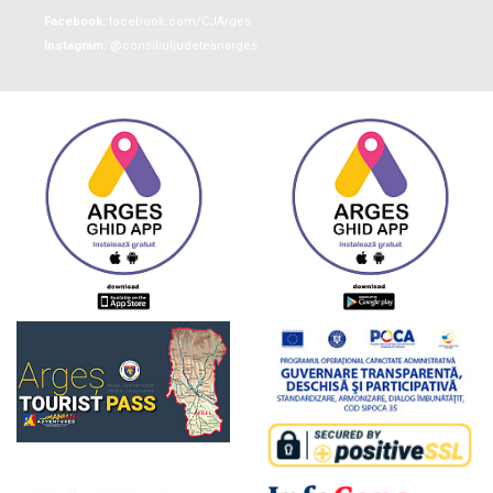
Facebook:
facebook.com/CJArges
Instagram:
@consiliuljudeteanarges