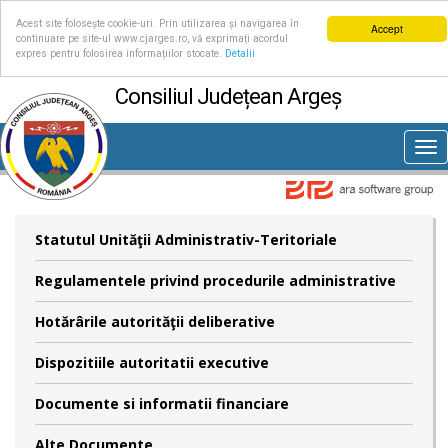
Acest site folosește cookie-uri. Prin utilizarea și navigarea în
Accept
continuare pe site-ul www.cjarges.ro, vă exprimați acordul
expres pentru folosirea informațiilor stocate.
Detalii
Consiliul Județean Argeș
Tog
nav
Statutul Unităţii Administrativ-Teritoriale
Regulamentele privind procedurile administrative
Hotărârile autorităţii deliberative
Dispozitiile autoritatii executive
Documente si informatii financiare
Alte Documente