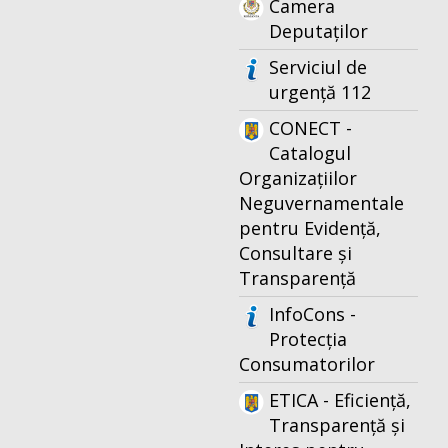
Camera
Deputaților
Serviciul de
urgență 112
CONECT -
Catalogul
Organizațiilor
Neguvernamentale
pentru Evidență,
Consultare și
Transparență
InfoCons -
Protecția
Consumatorilor
ETICA - Eficiență,
Transparență și