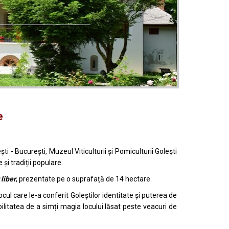
e
ti - București, Muzeul Viticulturii și Pomiculturii Golești
și tradiții populare.
 liber
, prezentate pe o suprafață de 14 hectare.
ocul care le-a conferit Goleștilor identitate și puterea de
ibilitatea de a simți magia locului lăsat peste veacuri de