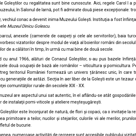
le Goleștilor cu regalitatea sunt bine cunoscute. Aici, regele Carol I a 
uzeului, în Salonul de Iarnă, pot fi admirate două piese excepționale: tronu
 vechiul conac a devenit inima Muzeului Golești. Instituţia a fost înfiinţat
mele
Muzeul Dinicu Golescu
.
parcul, anexele (camerele de oaspeți și cele ale servitorilor), baia turc
vorbesc vizatorilor despre modul de viață al boierilor români din secolul 
ilor de a călători în timp, în urmă cu mai bine de două secole.
 cu anul 1966, alături de Conacul Goleștilor, s-au pus bazele înființă
 cele două ocupații de bază ale românilor – viticultura și pomicultura. P
treg teritoriul României formează un univers țărănesc unic, în care tra
e cu generațiile de astăzi. Secția în aer liber de la Golești este un teza
nţei comunităţilor rurale din secolele XIX - XX.
muzeul are aspectul unui sat autentic, în el aflându-se atât gospodăriile ţ
r de instalaţii pomi-viticole și ateliere meșteșugărești.
oleștilor este înconjurat de natură, de flori și copaci, ca o invitație la re
 primitoare a teilor, nucilor și stejarilor, culorile vii ale merilor, prunilo
fletul de bucurie.
nea, numeroase activități de recreere sunt accesibile publicului vizitator: