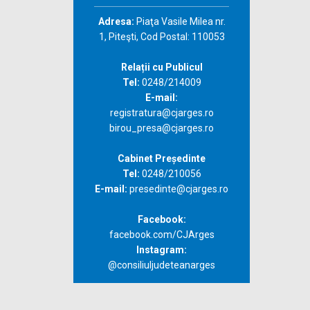
Adresa:
Piaţa Vasile Milea nr.
1, Piteşti, Cod Postal: 110053
Relații cu Publicul
Tel:
0248/214009
E-mail:
registratura@cjarges.ro
birou_presa@cjarges.ro
Cabinet Președinte
Tel:
0248/210056
E-mail:
presedinte@cjarges.ro
Facebook:
facebook.com/CJArges
Instagram:
@consiliuljudeteanarges