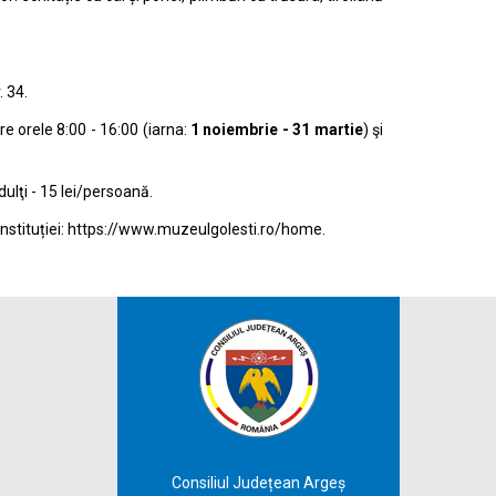
 34.
re orele 8:00 - 16:00 (iarna:
1 noiembrie - 31 martie
) şi
ulţi - 15 lei/persoană.
stituției:
https://www.muzeulgolesti.ro/home
.
Consiliul Județean Argeș