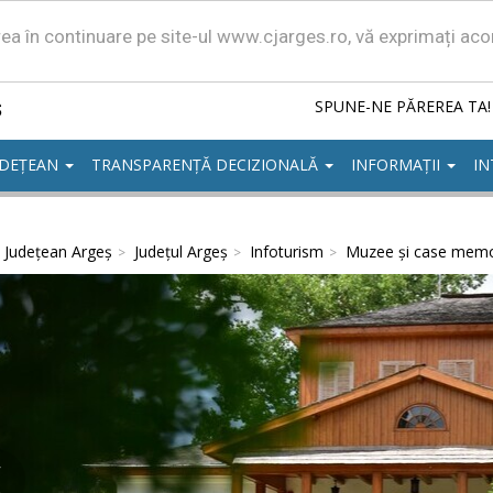
area în continuare pe site-ul www.cjarges.ro, vă exprimați ac
ș
SPUNE-NE PĂREREA TA!
UDEȚEAN
TRANSPARENȚĂ DECIZIONALĂ
INFORMAȚII
IN
l Județean Argeș
Județul Argeș
Infoturism
Muzee și case memo