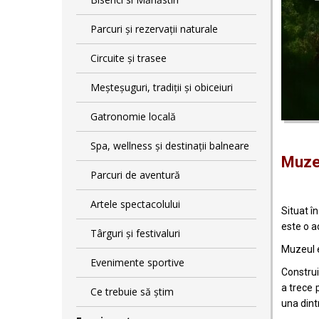
Parcuri și rezervații naturale
Circuite și trasee
Meșteșuguri, tradiții și obiceiuri
Gatronomie locală
Spa, wellness și destinații balneare
Muzeu
Parcuri de aventură
Artele spectacolului
Situat în
este o ad
Târguri și festivaluri
Muzeul e
Evenimente sportive
Construi
a trece 
Ce trebuie să știm
una dintr