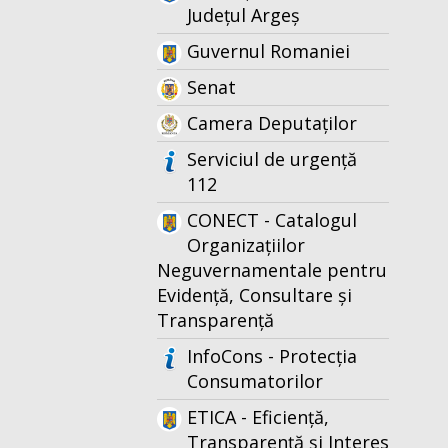
Județul Argeș
Guvernul Romaniei
Senat
Camera Deputaților
Serviciul de urgență
112
CONECT - Catalogul
Organizațiilor
Neguvernamentale pentru
Evidență, Consultare și
Transparență
InfoCons - Protecția
Consumatorilor
ETICA - Eficiență,
Transparență și Interes