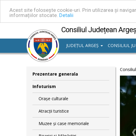
Acest site folosește cookie-uri. Prin utilizarea și navig
informațiilor stocate.
Detalii
Consiliul Județean Arge
JUDEȚUL ARGEȘ
CONSILIUL J
Consiliu
Prezentare generala
Infoturism
Orașe culturale
Atracții turistice
Muzee și case memoriale
Biserici si Mănăstiri