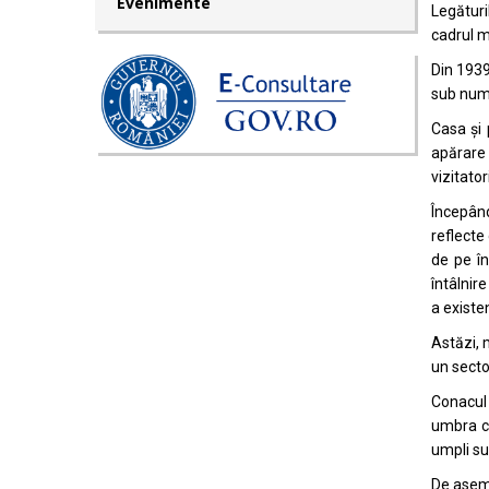
Evenimente
Legături
cadrul m
Din 1939,
sub nu
Casa și 
apărare 
vizitator
Începând
reflecte
de pe în
întâlnir
a existe
Astăzi, 
un secto
Conacul G
umbra cea
umpli su
De aseme