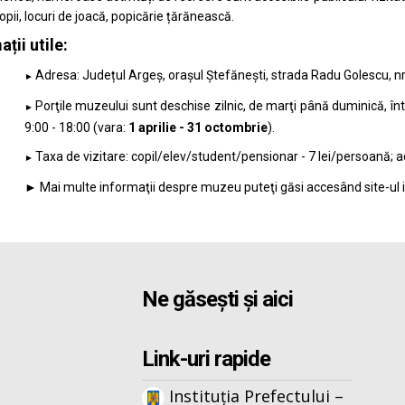
opii, locuri de joacă, popicărie țărănească.
ții utile:
Adresa: Județul Argeș, orașul Ștefănești, strada Radu Golescu, nr.
►
Porţile muzeului sunt deschise zilnic, de marţi până duminică, înt
►
9:00 - 18:00 (vara:
1 aprilie - 31 octombrie
).
Taxa de vizitare: copil/elev/student/pensionar - 7 lei/persoană; ad
►
►
Mai multe informaţii despre muzeu puteţi găsi accesând site-ul in
Ne găsești și aici
Link-uri rapide
Instituția Prefectului –