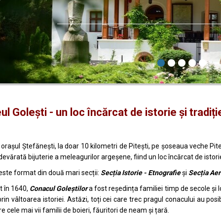
l Golești - un loc încărcat de istorie și tradiți
 orașul Ștefănești, la doar 10 kilometri de Pitești, pe șoseaua veche Piteș
evărată bijuterie a meleagurilor argeșene, fiind un loc încărcat de istorie 
ste format din două mari secții:
Secția Istorie - Etnografie
și
Secția Aer
t în 1640,
Conacul Goleștilor
a fost reședința familiei timp de secole și l
prin vâltoarea istoriei. Astăzi, toți cei care trec pragul conacului au pos
e cele mai vii familii de boieri, făuritori de neam și țară.