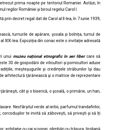
petrecut prima noapte pe teritoriul Romaniei. Astăzi, în
l regilor României și biroul regelui Carol I.
ă prin decret regal dat de Carol al II-lea, în 7 iunie 1939,
ească, turnurile de apărare, școala și bolnița, turnul de
al XIX-lea. Expoziția din conac este o invitație adresată
ri unui
muzeu național etnografic în aer liber
care să
este 30 de gospodării de viticultori și pomicultori aduse
dițiile, meșteșugurile și credințele străbunilor își dau
ur de arhitectură ţărănească şi o matrice de reprezentare
ărăneşti, cât şi o biserică, o şcoală, o primărie, un han,
laxare. Nesfârșitul verde al ierbii, parfumul trandafirilor,
r, corcodușilor te invită să zăbovești, să privești și să îți
 echitație cu cai și ponei, plimbări cu trăsura, tiroliană