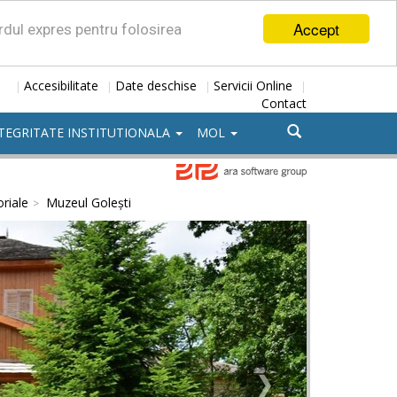
Accept
ordul expres pentru folosirea
Accesibilitate
Date deschise
Servicii Online
|
|
|
|
Contact
TEGRITATE INSTITUTIONALA
MOL
riale
Muzeul Golești