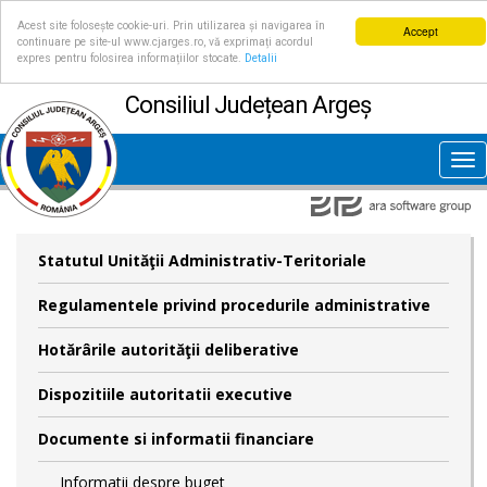
Acest site folosește cookie-uri. Prin utilizarea și navigarea în
Accept
continuare pe site-ul www.cjarges.ro, vă exprimați acordul
expres pentru folosirea informațiilor stocate.
Detalii
Consiliul Județean Argeș
Tog
nav
Statutul Unităţii Administrativ-Teritoriale
Regulamentele privind procedurile administrative
Hotărârile autorităţii deliberative
Dispozitiile autoritatii executive
Documente si informatii financiare
Informatii despre buget