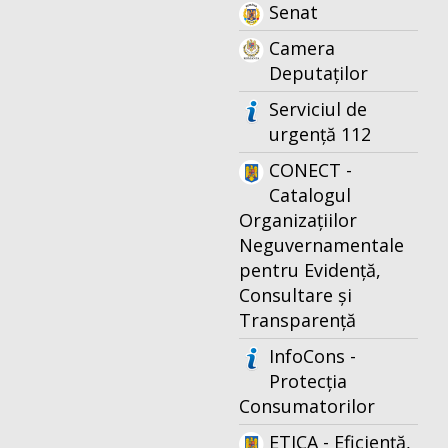
Senat
Camera
Deputaților
Serviciul de
urgență 112
CONECT -
Catalogul
Organizațiilor
Neguvernamentale
pentru Evidență,
Consultare și
Transparență
InfoCons -
Protecția
Consumatorilor
ETICA - Eficiență,