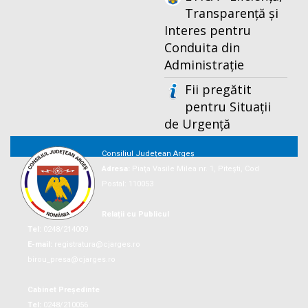
Transparență și
Interes pentru
Conduita din
Administrație
Fii pregătit
pentru Situații
de Urgență
Consiliul Județean Argeș
Adresa:
Piaţa Vasile Milea nr. 1, Piteşti, Cod
Postal: 110053
Relații cu Publicul
Tel:
0248/214009
E-mail:
registratura@cjarges.ro
birou_presa@cjarges.ro
Cabinet Președinte
Tel:
0248/210056