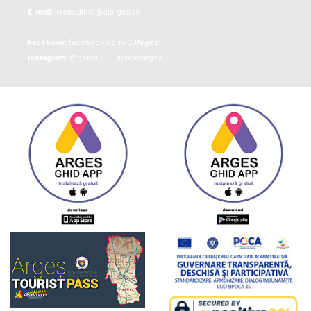
E-mail:
presedinte@cjarges.ro
Facebook:
facebook.com/CJArges
Instagram:
@consiliuljudeteanarges