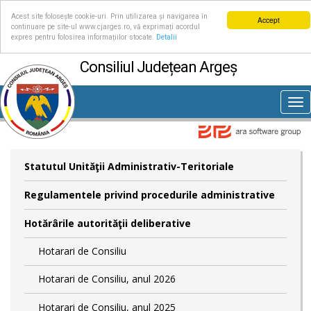
Acest site folosește cookie-uri. Prin utilizarea și navigarea în
Accept
continuare pe site-ul www.cjarges.ro, vă exprimați acordul
expres pentru folosirea informațiilor stocate.
Detalii
Consiliul Județean Argeș
Tog
nav
Statutul Unităţii Administrativ-Teritoriale
Regulamentele privind procedurile administrative
Hotărârile autorităţii deliberative
Hotarari de Consiliu
Hotarari de Consiliu, anul 2026
Hotarari de Consiliu, anul 2025