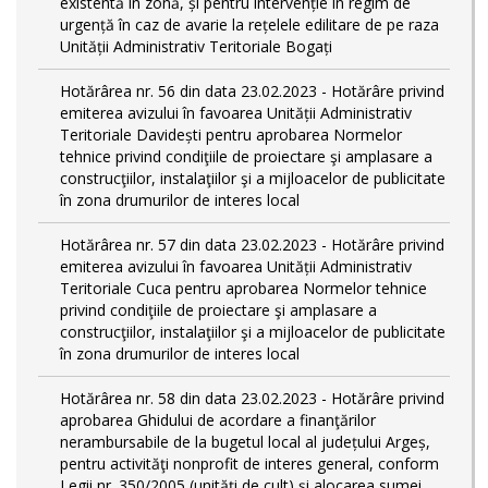
existentă în zonă, și pentru intervenție în regim de
urgență în caz de avarie la rețelele edilitare de pe raza
Unității Administrativ Teritoriale Bogați
Hotărârea nr. 56 din data 23.02.2023 - Hotărâre privind
emiterea avizului în favoarea Unității Administrativ
Teritoriale Davidești pentru aprobarea Normelor
tehnice privind condiţiile de proiectare şi amplasare a
construcţiilor, instalaţiilor şi a mijloacelor de publicitate
în zona drumurilor de interes local
Hotărârea nr. 57 din data 23.02.2023 - Hotărâre privind
emiterea avizului în favoarea Unității Administrativ
Teritoriale Cuca pentru aprobarea Normelor tehnice
privind condiţiile de proiectare şi amplasare a
construcţiilor, instalaţiilor şi a mijloacelor de publicitate
în zona drumurilor de interes local
Hotărârea nr. 58 din data 23.02.2023 - Hotărâre privind
aprobarea Ghidului de acordare a finanţărilor
nerambursabile de la bugetul local al județului Argeș,
pentru activităţi nonprofit de interes general, conform
Legii nr. 350/2005 (unități de cult) și alocarea sumei