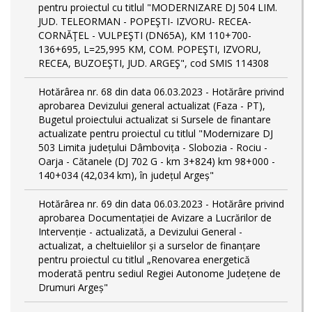
pentru proiectul cu titlul "MODERNIZARE DJ 504 LIM.
JUD. TELEORMAN - POPEŞTI- IZVORU- RECEA-
CORNĂŢEL - VULPEŞTI (DN65A), KM 110+700-
136+695, L=25,995 KM, COM. POPEŞTI, IZVORU,
RECEA, BUZOEŞTI, JUD. ARGEŞ", cod SMIS 114308
Hotărârea nr. 68 din data 06.03.2023 - Hotărâre privind
aprobarea Devizului general actualizat (Faza - PT),
Bugetul proiectului actualizat si Sursele de finantare
actualizate pentru proiectul cu titlul "Modernizare DJ
503 Limita județului Dâmbovița - Slobozia - Rociu -
Oarja - Cătanele (DJ 702 G - km 3+824) km 98+000 -
140+034 (42,034 km), în județul Argeș"
Hotărârea nr. 69 din data 06.03.2023 - Hotărâre privind
aprobarea Documentației de Avizare a Lucrărilor de
Intervenție - actualizată, a Devizului General -
actualizat, a cheltuielilor și a surselor de finanțare
pentru proiectul cu titlul „Renovarea energetică
moderată pentru sediul Regiei Autonome Județene de
Drumuri Argeș"