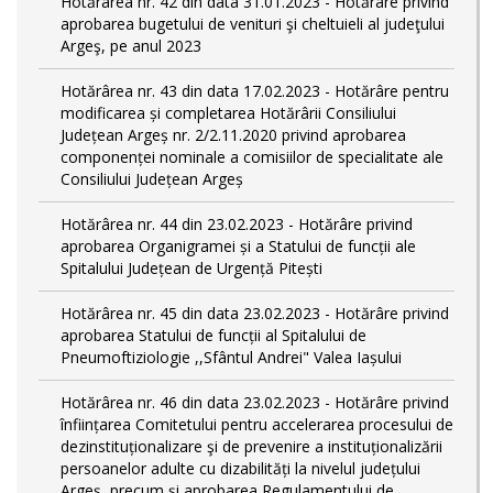
Hotărârea nr. 42 din data 31.01.2023 - Hotărâre privind
aprobarea bugetului de venituri şi cheltuieli al judeţului
Argeş, pe anul 2023
Hotărârea nr. 43 din data 17.02.2023 - Hotărâre pentru
modificarea și completarea Hotărârii Consiliului
Județean Argeș nr. 2/2.11.2020 privind aprobarea
componenței nominale a comisiilor de specialitate ale
Consiliului Județean Argeș
Hotărârea nr. 44 din 23.02.2023 - Hotărâre privind
aprobarea Organigramei și a Statului de funcții ale
Spitalului Județean de Urgență Pitești
Hotărârea nr. 45 din data 23.02.2023 - Hotărâre privind
aprobarea Statului de funcții al Spitalului de
Pneumoftiziologie ,,Sfântul Andrei" Valea Iașului
Hotărârea nr. 46 din data 23.02.2023 - Hotărâre privind
înființarea Comitetului pentru accelerarea procesului de
dezinstituționalizare şi de prevenire a instituționalizării
persoanelor adulte cu dizabilități la nivelul județului
Argeș, precum și aprobarea Regulamentului de