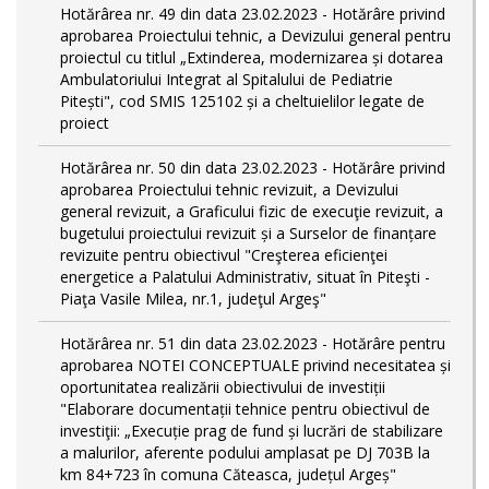
Hotărârea nr. 49 din data 23.02.2023 - Hotărâre privind
aprobarea Proiectului tehnic, a Devizului general pentru
proiectul cu titlul „Extinderea, modernizarea și dotarea
Ambulatoriului Integrat al Spitalului de Pediatrie
Pitești", cod SMIS 125102 și a cheltuielilor legate de
proiect
Hotărârea nr. 50 din data 23.02.2023 - Hotărâre privind
aprobarea Proiectului tehnic revizuit, a Devizului
general revizuit, a Graficului fizic de execuţie revizuit, a
bugetului proiectului revizuit și a Surselor de finanțare
revizuite pentru obiectivul "Creşterea eficienţei
energetice a Palatului Administrativ, situat în Piteşti -
Piaţa Vasile Milea, nr.1, judeţul Argeş"
Hotărârea nr. 51 din data 23.02.2023 - Hotărâre pentru
aprobarea NOTEI CONCEPTUALE privind necesitatea și
oportunitatea realizării obiectivului de investiții
"Elaborare documentații tehnice pentru obiectivul de
investiţii: „Execuție prag de fund și lucrări de stabilizare
a malurilor, aferente podului amplasat pe DJ 703B la
km 84+723 în comuna Căteasca, județul Argeș"