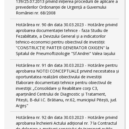
139/25.07.2013 privind inițierea procedurii de aplicare a
prevederilor Ordonanței de Urgență a Guvernului
României nr. 68/2008
Hotărârea nr. 90 din data 30.03.2023 - Hotărâre privind
aprobarea documentației tehnice - faza Studiu de
Fezabilitate, a Devizului General și a indicatorilor
tehnico-economici pentru obiectivul de investiții:
"CONSTRUCȚIE PARTER GENERATOR OXIGEN" la
Spitalul de Pneumoftiziologie "Sf.Andrei" Valea Iașului
Hotărârea nr. 91 din data 30.03.2023 - Hotărâre pentru
aprobarea NOTEI CONCEPTUALE privind necesitatea și
oportunitatea realizării obiectivului de investiții
Elaborare documentații tehnice pentru obiectivul de
investiţii: „Consolidare și Reabilitare corp C3,
aparținând Centrului de Diagnostic și Tratament,
Pitești, B-dul I.C. Brătianu, nr.62, municipiul Pitești, jud.
Argeș"
Hotărârea nr. 92 din data 30.03.2023 - Hotărâre privind
aprobarea încheierii Actului adițional nr. 7 la Contractul
de delegare a gestiunii serviciului de transport public