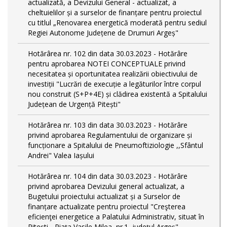
actualizată, a Devizului General - actualizat, a
cheltuielilor și a surselor de finanțare pentru proiectul
cu titlul „Renovarea energetică moderată pentru sediul
Regiei Autonome Județene de Drumuri Argeș"
Hotărârea nr. 102 din data 30.03.2023 - Hotărâre
pentru aprobarea NOTEI CONCEPTUALE privind
necesitatea și oportunitatea realizării obiectivului de
investiții "Lucrări de execuție a legăturilor între corpul
nou construit (S+P+4E) și clădirea existentă a Spitalului
Județean de Urgență Pitești"
Hotărârea nr. 103 din data 30.03.2023 - Hotărâre
privind aprobarea Regulamentului de organizare și
funcționare a Spitalului de Pneumoftiziologie ,,Sfântul
Andrei" Valea Iașului
Hotărârea nr. 104 din data 30.03.2023 - Hotărâre
privind aprobarea Devizului general actualizat, a
Bugetului proiectului actualizat și a Surselor de
finanțare actualizate pentru proiectul "Creşterea
eficienţei energetice a Palatului Administrativ, situat în
Piteşti - Piaţa Vasile Milea, nr.1, judeţul Argeş"