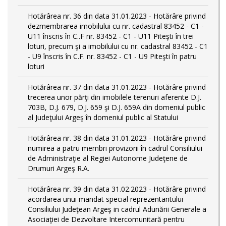
Hotărârea nr. 36 din data 31.01.2023 - Hotărâre privind
dezmembrarea imobilului cu nr. cadastral 83452 - C1 -
U11 înscris în C..F nr. 83452 - C1 - U11 Piteşti în trei
loturi, precum şi a imobilului cu nr. cadastral 83452 - C1
- U9 înscris în C.F. nr. 83452 - C1 - U9 Piteşti în patru
loturi
Hotărârea nr. 37 din data 31.01.2023 - Hotărâre privind
trecerea unor părţi din imobilele terenuri aferente D.J.
703B, D.J. 679, D.J. 659 şi D.J. 659A din domeniul public
al Judeţului Argeş în domeniul public al Statului
Hotărârea nr. 38 din data 31.01.2023 - Hotărâre privind
numirea a patru membri provizorii în cadrul Consiliului
de Administraţie al Regiei Autonome Judeţene de
Drumuri Argeş R.A.
Hotărârea nr. 39 din data 31.02.2023 - Hotărâre privind
acordarea unui mandat special reprezentantului
Consiliului Judeţean Argeş in cadrul Adunării Generale a
Asociaţiei de Dezvoltare Intercomunitară pentru