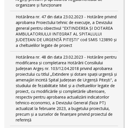
organizare și funcționare
Hotărârea nr. 47 din data 23.02.2023 - Hotărâre privind
aprobarea Proiectului tehnic de execuţie, a Devizului
general pentru obiectivul "EXTINDEREA ȘI DOTAREA
AMBULATORIULUI INTEGRAT AL SPITALULUI
JUDEȚEAN DE URGENȚĂ PITEȘTI" cod SMIS 123890 și
a cheltuielilor legate de proiect
Hotărârea nr. 48 din data 23.02.2023 - Hotărâre pentru
modificarea și completarea Hotărârii Consiliului
Județean Argeș nr. 103/12.04.2018 privind aprobarea
proiectului cu titlul „Extindere și dotare spații urgență și
amenajări incintă Spital Județean de Urgență Pitești", a
studiului de fezabilitate Mixt și a cheltuielilor legate de
proiect, cu modificările și completările ulterioare,
respectiv pentru aprobarea actualizării indicatorilor
tehnico-economici, a Devizului General (faza PT)
actualizat la februarie 2023, a bugetului proiectului,
precum și a surselor de finanțare privind proiectul de
referință