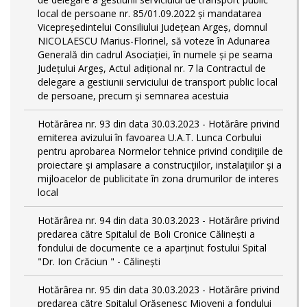
local de persoane nr. 85/01.09.2022 și mandatarea
Vicepreședintelui Consiliului Județean Argeș, domnul
NICOLAESCU Marius-Florinel, să voteze în Adunarea
Generală din cadrul Asociației, în numele și pe seama
Județului Argeș, Actul adițional nr. 7 la Contractul de
delegare a gestiunii serviciului de transport public local
de persoane, precum și semnarea acestuia
Hotărârea nr. 93 din data 30.03.2023 - Hotărâre privind
emiterea avizului în favoarea U.A.T. Lunca Corbului
pentru aprobarea Normelor tehnice privind condiţiile de
proiectare şi amplasare a construcţiilor, instalaţiilor şi a
mijloacelor de publicitate în zona drumurilor de interes
local
Hotărârea nr. 94 din data 30.03.2023 - Hotărâre privind
predarea către Spitalul de Boli Cronice Călinești a
fondului de documente ce a aparținut fostului Spital
"Dr. Ion Crăciun " - Călinești
Hotărârea nr. 95 din data 30.03.2023 - Hotărâre privind
predarea către Spitalul Orășenesc Mioveni a fondului