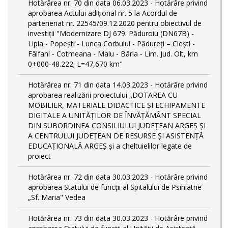
Hotărârea nr. 70 din data 06.03.2023 - Hotărâre privind
aprobarea Actului adițional nr. 5 la Acordul de
parteneriat nr. 22545/09.12.2020 pentru obiectivul de
investiții "Modernizare DJ 679: Păduroiu (DN67B) -
Lipia - Popești - Lunca Corbului - Pădureți – Ciești -
Fâlfani - Cotmeana - Malu - Bârla - Lim. Jud. Olt, km
0+000-48.222; L=47,670 km"
Hotărârea nr. 71 din data 14.03.2023 - Hotărâre privind
aprobarea realizării proiectului „DOTAREA CU
MOBILIER, MATERIALE DIDACTICE ȘI ECHIPAMENTE
DIGITALE A UNITĂȚILOR DE ÎNVĂȚĂMÂNT SPECIAL
DIN SUBORDINEA CONSILIULUI JUDEȚEAN ARGEȘ ȘI
A CENTRULUI JUDEȚEAN DE RESURSE ȘI ASISTENȚĂ
EDUCAȚIONALĂ ARGEȘ și a cheltuielilor legate de
proiect
Hotărârea nr. 72 din data 30.03.2023 - Hotărâre privind
aprobarea Statului de funcţii al Spitalului de Psihiatrie
„Sf. Maria" Vedea
Hotărârea nr. 73 din data 30.03.2023 - Hotărâre privind