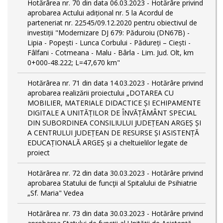
Hotărârea nr. 70 din data 06.03.2023 - Hotărâre privind
aprobarea Actului adițional nr. 5 la Acordul de
parteneriat nr. 22545/09.12.2020 pentru obiectivul de
investiții "Modernizare DJ 679: Păduroiu (DN67B) -
Lipia - Popești - Lunca Corbului - Pădureți – Ciești -
Fâlfani - Cotmeana - Malu - Bârla - Lim. Jud. Olt, km
0+000-48.222; L=47,670 km"
Hotărârea nr. 71 din data 14.03.2023 - Hotărâre privind
aprobarea realizării proiectului „DOTAREA CU
MOBILIER, MATERIALE DIDACTICE ȘI ECHIPAMENTE
DIGITALE A UNITĂȚILOR DE ÎNVĂȚĂMÂNT SPECIAL
DIN SUBORDINEA CONSILIULUI JUDEȚEAN ARGEȘ ȘI
A CENTRULUI JUDEȚEAN DE RESURSE ȘI ASISTENȚĂ
EDUCAȚIONALĂ ARGEȘ și a cheltuielilor legate de
proiect
Hotărârea nr. 72 din data 30.03.2023 - Hotărâre privind
aprobarea Statului de funcţii al Spitalului de Psihiatrie
„Sf. Maria" Vedea
Hotărârea nr. 73 din data 30.03.2023 - Hotărâre privind