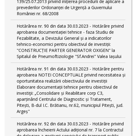
139/25.07.2013 privind inițierea procedurii de aplicare a
prevederilor Ordonanței de Urgență a Guvernului
României nr. 68/2008
Hotărârea nr. 90 din data 30.03.2023 - Hotărâre privind
aprobarea documentației tehnice - faza Studiu de
Fezabilitate, a Devizului General și a indicatorilor
tehnico-economici pentru obiectivul de investiții:
"CONSTRUCȚIE PARTER GENERATOR OXIGEN" la
Spitalul de Pneumoftiziologie "Sf.Andrei" Valea Iașului
Hotărârea nr. 91 din data 30.03.2023 - Hotărâre pentru
aprobarea NOTEI CONCEPTUALE privind necesitatea și
oportunitatea realizării obiectivului de investiții
Elaborare documentații tehnice pentru obiectivul de
investiţii: „Consolidare și Reabilitare corp C3,
aparținând Centrului de Diagnostic și Tratament,
Pitești, B-dul I.C. Brătianu, nr.62, municipiul Pitești, jud.
Argeș"
Hotărârea nr. 92 din data 30.03.2023 - Hotărâre privind
aprobarea încheierii Actului adițional nr. 7 la Contractul
de delegare a gestiunii serviciului de transport public