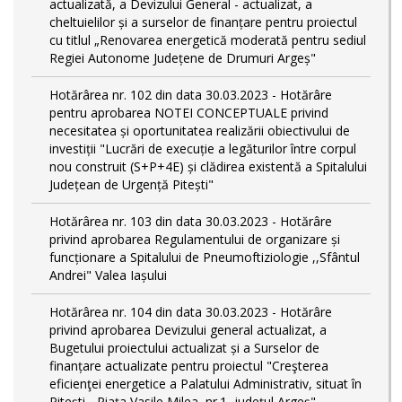
actualizată, a Devizului General - actualizat, a
cheltuielilor și a surselor de finanțare pentru proiectul
cu titlul „Renovarea energetică moderată pentru sediul
Regiei Autonome Județene de Drumuri Argeș"
Hotărârea nr. 102 din data 30.03.2023 - Hotărâre
pentru aprobarea NOTEI CONCEPTUALE privind
necesitatea și oportunitatea realizării obiectivului de
investiții "Lucrări de execuție a legăturilor între corpul
nou construit (S+P+4E) și clădirea existentă a Spitalului
Județean de Urgență Pitești"
Hotărârea nr. 103 din data 30.03.2023 - Hotărâre
privind aprobarea Regulamentului de organizare și
funcționare a Spitalului de Pneumoftiziologie ,,Sfântul
Andrei" Valea Iașului
Hotărârea nr. 104 din data 30.03.2023 - Hotărâre
privind aprobarea Devizului general actualizat, a
Bugetului proiectului actualizat și a Surselor de
finanțare actualizate pentru proiectul "Creşterea
eficienţei energetice a Palatului Administrativ, situat în
Piteşti - Piaţa Vasile Milea, nr.1, judeţul Argeş"