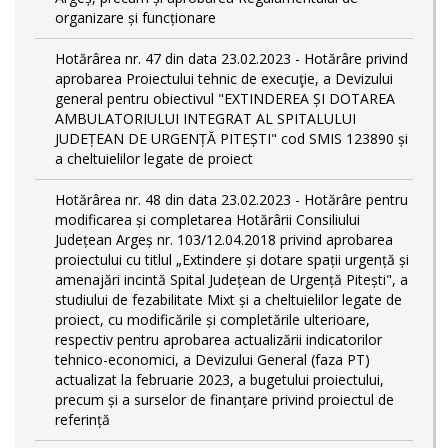
organizare și funcționare
Hotărârea nr. 47 din data 23.02.2023 - Hotărâre privind
aprobarea Proiectului tehnic de execuţie, a Devizului
general pentru obiectivul "EXTINDEREA ȘI DOTAREA
AMBULATORIULUI INTEGRAT AL SPITALULUI
JUDEȚEAN DE URGENȚĂ PITEȘTI" cod SMIS 123890 și
a cheltuielilor legate de proiect
Hotărârea nr. 48 din data 23.02.2023 - Hotărâre pentru
modificarea și completarea Hotărârii Consiliului
Județean Argeș nr. 103/12.04.2018 privind aprobarea
proiectului cu titlul „Extindere și dotare spații urgență și
amenajări incintă Spital Județean de Urgență Pitești", a
studiului de fezabilitate Mixt și a cheltuielilor legate de
proiect, cu modificările și completările ulterioare,
respectiv pentru aprobarea actualizării indicatorilor
tehnico-economici, a Devizului General (faza PT)
actualizat la februarie 2023, a bugetului proiectului,
precum și a surselor de finanțare privind proiectul de
referință