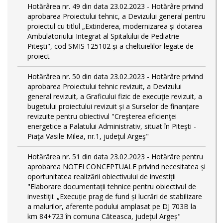
Hotărârea nr. 49 din data 23.02.2023 - Hotărâre privind
aprobarea Proiectului tehnic, a Devizului general pentru
proiectul cu titlul „Extinderea, modernizarea și dotarea
Ambulatoriului Integrat al Spitalului de Pediatrie
Pitești", cod SMIS 125102 și a cheltuielilor legate de
proiect
Hotărârea nr. 50 din data 23.02.2023 - Hotărâre privind
aprobarea Proiectului tehnic revizuit, a Devizului
general revizuit, a Graficului fizic de execuţie revizuit, a
bugetului proiectului revizuit și a Surselor de finanțare
revizuite pentru obiectivul "Creşterea eficienţei
energetice a Palatului Administrativ, situat în Piteşti -
Piaţa Vasile Milea, nr.1, judeţul Argeş"
Hotărârea nr. 51 din data 23.02.2023 - Hotărâre pentru
aprobarea NOTEI CONCEPTUALE privind necesitatea și
oportunitatea realizării obiectivului de investiții
"Elaborare documentații tehnice pentru obiectivul de
investiţii: „Execuție prag de fund și lucrări de stabilizare
a malurilor, aferente podului amplasat pe DJ 703B la
km 84+723 în comuna Căteasca, județul Argeș"