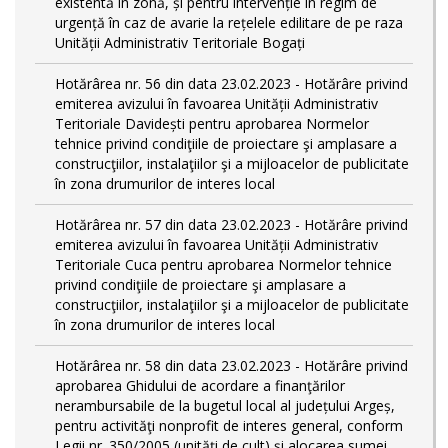
existentă în zonă, și pentru intervenție în regim de
urgență în caz de avarie la rețelele edilitare de pe raza
Unității Administrativ Teritoriale Bogați
Hotărârea nr. 56 din data 23.02.2023 - Hotărâre privind
emiterea avizului în favoarea Unității Administrativ
Teritoriale Davidești pentru aprobarea Normelor
tehnice privind condiţiile de proiectare şi amplasare a
construcţiilor, instalaţiilor şi a mijloacelor de publicitate
în zona drumurilor de interes local
Hotărârea nr. 57 din data 23.02.2023 - Hotărâre privind
emiterea avizului în favoarea Unității Administrativ
Teritoriale Cuca pentru aprobarea Normelor tehnice
privind condiţiile de proiectare şi amplasare a
construcţiilor, instalaţiilor şi a mijloacelor de publicitate
în zona drumurilor de interes local
Hotărârea nr. 58 din data 23.02.2023 - Hotărâre privind
aprobarea Ghidului de acordare a finanţărilor
nerambursabile de la bugetul local al județului Argeș,
pentru activităţi nonprofit de interes general, conform
Legii nr. 350/2005 (unități de cult) și alocarea sumei