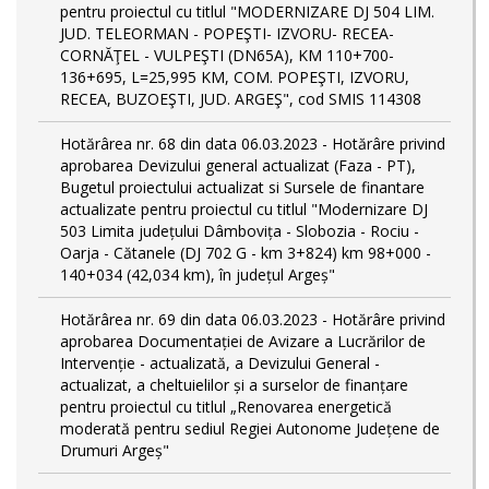
pentru proiectul cu titlul "MODERNIZARE DJ 504 LIM.
JUD. TELEORMAN - POPEŞTI- IZVORU- RECEA-
CORNĂŢEL - VULPEŞTI (DN65A), KM 110+700-
136+695, L=25,995 KM, COM. POPEŞTI, IZVORU,
RECEA, BUZOEŞTI, JUD. ARGEŞ", cod SMIS 114308
Hotărârea nr. 68 din data 06.03.2023 - Hotărâre privind
aprobarea Devizului general actualizat (Faza - PT),
Bugetul proiectului actualizat si Sursele de finantare
actualizate pentru proiectul cu titlul "Modernizare DJ
503 Limita județului Dâmbovița - Slobozia - Rociu -
Oarja - Cătanele (DJ 702 G - km 3+824) km 98+000 -
140+034 (42,034 km), în județul Argeș"
Hotărârea nr. 69 din data 06.03.2023 - Hotărâre privind
aprobarea Documentației de Avizare a Lucrărilor de
Intervenție - actualizată, a Devizului General -
actualizat, a cheltuielilor și a surselor de finanțare
pentru proiectul cu titlul „Renovarea energetică
moderată pentru sediul Regiei Autonome Județene de
Drumuri Argeș"