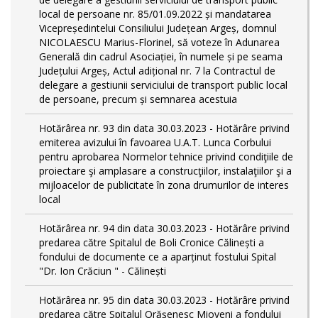
local de persoane nr. 85/01.09.2022 și mandatarea
Vicepreședintelui Consiliului Județean Argeș, domnul
NICOLAESCU Marius-Florinel, să voteze în Adunarea
Generală din cadrul Asociației, în numele și pe seama
Județului Argeș, Actul adițional nr. 7 la Contractul de
delegare a gestiunii serviciului de transport public local
de persoane, precum și semnarea acestuia
Hotărârea nr. 93 din data 30.03.2023 - Hotărâre privind
emiterea avizului în favoarea U.A.T. Lunca Corbului
pentru aprobarea Normelor tehnice privind condiţiile de
proiectare şi amplasare a construcţiilor, instalaţiilor şi a
mijloacelor de publicitate în zona drumurilor de interes
local
Hotărârea nr. 94 din data 30.03.2023 - Hotărâre privind
predarea către Spitalul de Boli Cronice Călinești a
fondului de documente ce a aparținut fostului Spital
"Dr. Ion Crăciun " - Călinești
Hotărârea nr. 95 din data 30.03.2023 - Hotărâre privind
predarea către Spitalul Orășenesc Mioveni a fondului