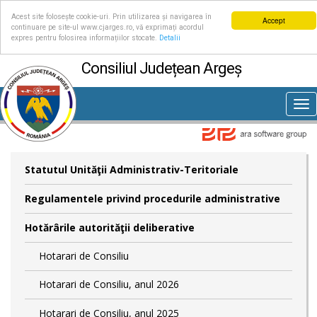
Acest site folosește cookie-uri. Prin utilizarea și navigarea în
Accept
continuare pe site-ul www.cjarges.ro, vă exprimați acordul
expres pentru folosirea informațiilor stocate.
Detalii
Consiliul Județean Argeș
Tog
nav
Statutul Unităţii Administrativ-Teritoriale
Regulamentele privind procedurile administrative
Hotărârile autorităţii deliberative
Hotarari de Consiliu
Hotarari de Consiliu, anul 2026
Hotarari de Consiliu, anul 2025