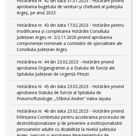
Hotărârea nr. 42 din data 31.01.2023 - Hotărâre privind
aprobarea bugetului de venituri şi cheltuieli al judeţului
Argeş, pe anul 2023
Hotărârea nr. 43 din data 17.02.2023 - Hotărâre pentru
modificarea și completarea Hotărârii Consiliului
Județean Argeș nr. 2/2.11.2020 privind aprobarea
componenței nominale a comisiilor de specialitate ale
Consiliului Județean Argeș
Hotărârea nr. 44 din 23.02.2023 - Hotărâre privind
aprobarea Organigramei și a Statului de funcții ale
Spitalului Județean de Urgență Pitești
Hotărârea nr. 45 din data 23.02.2023 - Hotărâre privind
aprobarea Statului de funcții al Spitalului de
Pneumoftiziologie ,,Sfântul Andrei" Valea Iașului
Hotărârea nr. 46 din data 23.02.2023 - Hotărâre privind
înființarea Comitetului pentru accelerarea procesului de
dezinstituționalizare şi de prevenire a instituționalizării
persoanelor adulte cu dizabilități la nivelul județului
Argeș, precum și aprobarea Regulamentului de