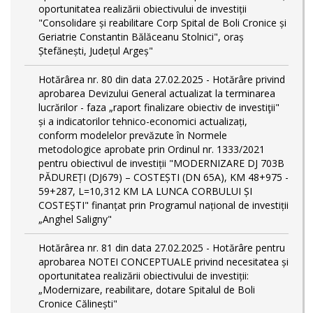
oportunitatea realizării obiectivului de investiții
"Consolidare și reabilitare Corp Spital de Boli Cronice și
Geriatrie Constantin Bălăceanu Stolnici", oraș
Ștefănești, Județul Argeș"
Hotărârea nr. 80 din data 27.02.2025 - Hotărâre privind
aprobarea Devizului General actualizat la terminarea
lucrărilor - faza „raport finalizare obiectiv de investiţii"
și a indicatorilor tehnico-economici actualizați,
conform modelelor prevăzute în Normele
metodologice aprobate prin Ordinul nr. 1333/2021
pentru obiectivul de investiții "MODERNIZARE DJ 703B
PĂDUREȚI (DJ679) – COSTEȘTI (DN 65A), KM 48+975 -
59+287, L=10,312 KM LA LUNCA CORBULUI ȘI
COSTEȘTI" finanțat prin Programul național de investiții
„Anghel Saligny"
Hotărârea nr. 81 din data 27.02.2025 - Hotărâre pentru
aprobarea NOTEI CONCEPTUALE privind necesitatea și
oportunitatea realizării obiectivului de investiții:
„Modernizare, reabilitare, dotare Spitalul de Boli
Cronice Călinești"