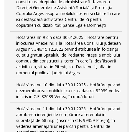
constituirea dreptului de administrare în favoarea
Direcției Generale de Asistență Socială și Protecția
Copilului Argeș asupra imobilului teren și clădire în care
își desfășoară activitatea Centrul de Zi pentru
copii/tineri cu dizabilități Șanse Egale Domnești
Hotărârea nr. 9 din data 30.01.2025 - Hotărâre pentru
înlocuirea Anexei nr. 1 la Hotărârea Consiliului Județean
Argeș nr. 346/15.12.2022 privind atribuirea în folosință
cu titlu gratuit Spitalului de Pediatrie Pitești a imobilului
compus din construcții și teren în care își desfășoară
activitatea, situat în Pitești, str. Dacia nr. 1, aflat în
domeniul public al Județului Argeș
Hotărârea nr. 10 din data 30.01.2025 - Hotărâre privind
dezmembrarea imobilului cu nr. cadastral 82039 Vedea
înscris în C.F. 82039 Vedea, în două loturi
Hotărârea nr. 11 din data 30.01.2025 - Hotărâre privind
aprobarea intenției de cumpărare a terenului în
suprafață de 68 m.p. (înscris în C.F. 99359 Pitești), în
vederea amenajării unei parcări pentru Centrul de