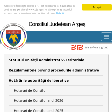
Acest site folosește cookie-uri. Prin utilizarea și navigarea în
Accept
continuare pe site-ul www.cjarges.ro, vă exprimați acordul
expres pentru folosirea informațiilor stocate.
Detalii
Consiliul Județean Argeș
Tog
nav
Statutul Unităţii Administrativ-Teritoriale
Regulamentele privind procedurile administrative
Hotărârile autorităţii deliberative
Hotarari de Consiliu
Hotarari de Consiliu, anul 2026
Hotarari de Consiliu, anul 2025