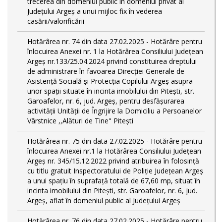
trecerea din domeniul public în domeniul privat al
Județului Argeș a unui mijloc fix în vederea
casării/valorificării
Hotărârea nr. 74 din data 27.02.2025 - Hotărâre pentru
înlocuirea Anexei nr. 1 la Hotărârea Consiliului Județean
Argeș nr.133/25.04.2024 privind constituirea dreptului
de administrare în favoarea Direcției Generale de
Asistență Socială și Protecția Copilului Argeș asupra
unor spații situate în incinta imobilului din Pitești, str.
Garoafelor, nr. 6, jud. Argeș, pentru desfășurarea
activității Unității de Îngrijire la Domiciliu a Persoanelor
Vârstnice ,,Alături de Tine" Pitești
Hotărârea nr. 75 din data 27.02.2025 - Hotărâre pentru
înlocuirea Anexei nr.1 la Hotărârea Consiliului Județean
Argeș nr. 345/15.12.2022 privind atribuirea în folosință
cu titlu gratuit Inspectoratului de Poliție Județean Argeș
a unui spațiu în suprafață totală de 67,60 mp, situat în
incinta imobilului din Pitești, str. Garoafelor, nr. 6, jud.
Argeș, aflat în domeniul public al Județului Argeș
Hotărârea nr. 76 din data 27.02.2025 - Hotărâre pentru