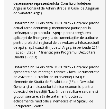
desemnarea reprezentantului Consiliului Județean
Argeș în Consiliul de Administrație al Casei de Asigurări
de Sănătate Argeș
Hotărârea nr. 33 din data 30.01.2025 - Hotărâre privind
actualizarea denumirii și menținerea participării la
cofinanțarea proiectului "Sprijin pentru pregătirea
aplicaţiei de finanţare şi a documentaţiilor de atribuire
pentru proiectul regional de dezvoltare a infrastructurii
de apă şi apă uzată din judeţul Argeş, în perioada 2014
- 2020 - Etapa II" finanțat prin Programul Dezvoltare
Durabilă (PDD)
Hotărârea nr. 34 din data 31.01.2025 - Hotărâre privind
aprobarea documentației tehnice - faza Documentație
de Avizare a Lucrărilor de Intervenție( DALI) cu
elemente de Studiu de Fezabilitate (SF), a Devizului
General și a indicatorilor tehnico-economici pentru
obiectivul de investiții ”Lucrări de reabilitare saloane și
grupuri sanitare, săli de tratament, dotări cu
echipamente medicale și nemedicale” la Spitalul de
Recuperare Brădet