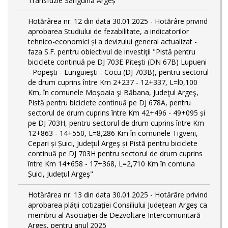
Transfuzie Sanguină Argeș
Hotărârea nr. 12 din data 30.01.2025 - Hotărâre privind
aprobarea Studiului de fezabilitate, a indicatorilor
tehnico-economici și a devizului general actualizat -
faza S.F. pentru obiectivul de investiţii "Pistă pentru
biciclete continuă pe DJ 703E Piteşti (DN 67B) Lupueni
- Popeşti - Lunguieşti - Cocu (DJ 703B), pentru sectorul
de drum cuprins între Km 2+237 - 12+337, L=l0,100
Km, în comunele Moşoaia şi Băbana, Judeţul Argeş,
Pistă pentru biciclete continuă pe DJ 678A, pentru
sectorul de drum cuprins între Km 42+496 - 49+095 și
pe DJ 703H, pentru sectorul de drum cuprins între Km
12+863 - 14+550, L=8,286 Km în comunele Tigveni,
Cepari și Șuici, Judeţul Argeş și Pistă pentru biciclete
continuă pe DJ 703H pentru sectorul de drum cuprins
între Km 14+658 - 17+368, L=2,710 Km în comuna
Șuici, Județul Argeş"
Hotărârea nr. 13 din data 30.01.2025 - Hotărâre privind
aprobarea plății cotizației Consiliului Județean Argeș ca
membru al Asociației de Dezvoltare Intercomunitară
Argeș, pentru anul 2025