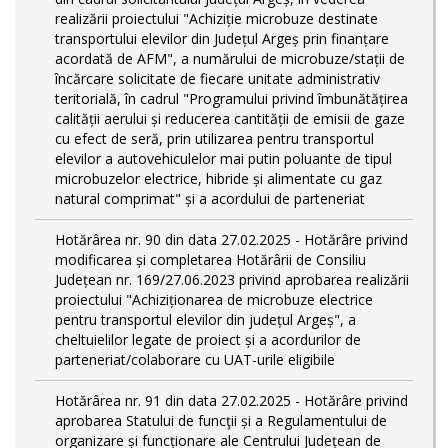
realizării proiectului "Achiziție microbuze destinate
transportului elevilor din Județul Argeș prin finanțare
acordată de AFM", a numărului de microbuze/stații de
încărcare solicitate de fiecare unitate administrativ
teritorială, în cadrul "Programului privind îmbunătățirea
calității aerului și reducerea cantității de emisii de gaze
cu efect de seră, prin utilizarea pentru transportul
elevilor a autovehiculelor mai putin poluante de tipul
microbuzelor electrice, hibride și alimentate cu gaz
natural comprimat" și a acordului de parteneriat
Hotărârea nr. 90 din data 27.02.2025 - Hotărâre privind
modificarea și completarea Hotărârii de Consiliu
Județean nr. 169/27.06.2023 privind aprobarea realizării
proiectului "Achiziționarea de microbuze electrice
pentru transportul elevilor din județul Argeș", a
cheltuielilor legate de proiect și a acordurilor de
parteneriat/colaborare cu UAT-urile eligibile
Hotărârea nr. 91 din data 27.02.2025 - Hotărâre privind
aprobarea Statului de funcţii și a Regulamentului de
organizare și funcționare ale Centrului Județean de