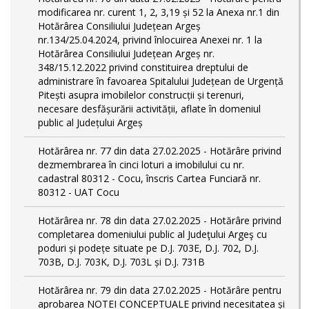
modificarea nr. curent 1, 2, 3,19 și 52 la Anexa nr.1 din
Hotărârea Consiliului Județean Argeș
nr.134/25.04.2024, privind înlocuirea Anexei nr. 1 la
Hotărârea Consiliului Județean Argeș nr.
348/15.12.2022 privind constituirea dreptului de
administrare în favoarea Spitalului Județean de Urgență
Pitești asupra imobilelor construcții și terenuri,
necesare desfășurării activității, aflate în domeniul
public al Județului Argeș
Hotărârea nr. 77 din data 27.02.2025 - Hotărâre privind
dezmembrarea în cinci loturi a imobilului cu nr.
cadastral 80312 - Cocu, înscris Cartea Funciară nr.
80312 - UAT Cocu
Hotărârea nr. 78 din data 27.02.2025 - Hotărâre privind
completarea domeniului public al Judeţului Argeş cu
poduri și podețe situate pe D.J. 703E, D.J. 702, D.J.
703B, D.J. 703K, D.J. 703L și D.J. 731B
Hotărârea nr. 79 din data 27.02.2025 - Hotărâre pentru
aprobarea NOTEI CONCEPTUALE privind necesitatea și