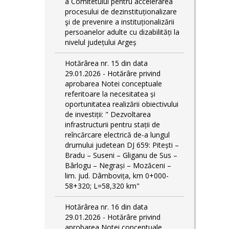
a Comitetului pentru accelerarea
procesului de dezinstituționalizare
şi de prevenire a instituționalizării
persoanelor adulte cu dizabilități la
nivelul județului Argeș
Hotărârea nr. 15 din data
29.01.2026 - Hotărâre privind
aprobarea Notei conceptuale
referitoare la necesitatea și
oportunitatea realizării obiectivului
de investiții: " Dezvoltarea
infrastructurii pentru stații de
reîncărcare electrică de-a lungul
drumului judetean DJ 659: Pitești –
Bradu – Suseni – Gliganu de Sus –
Bârlogu – Negrași – Mozăceni –
lim. jud. Dâmbovița, km 0+000-
58+320; L=58,320 km"
Hotărârea nr. 16 din data
29.01.2026 - Hotărâre privind
aprobarea Notei conceptuale