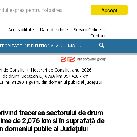
Accept
ordul expres pentru folosirea
Accesibilitate
Date deschise
Servicii Online
|
|
|
|
Contact
TEGRITATE INSTITUTIONALA
MOL
i de Consiliu
Hotarari de Consiliu, anul 2026
ului de drum județean DJ 678A km 39+428 - km
F nr. 81280 Tigveni, din domeniul public al Judeţului
rivind trecerea sectorului de drum
me de 2,076 km și în suprafață de
n domeniul public al Judeţului