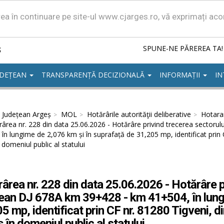
area în continuare pe site-ul www.cjarges.ro, vă exprimați ac
ș
SPUNE-NE PĂREREA TA!
UDEȚEAN
TRANSPARENȚĂ DECIZIONALĂ
INFORMAȚII
IN
l Județean Argeș
MOL
Hotărârile autorităţii deliberative
Hotarar
ârea nr. 228 din data 25.06.2026 - Hotărâre privind trecerea sector
în lungime de 2,076 km și în suprafață de 31,205 mp, identificat prin C
 domeniul public al statului
ârea nr. 228 din data 25.06.2026 - Hotărâre p
ean DJ 678A km 39+428 - km 41+504, în lungi
5 mp, identificat prin CF nr. 81280 Tigveni, di
 în domeniul public al statului