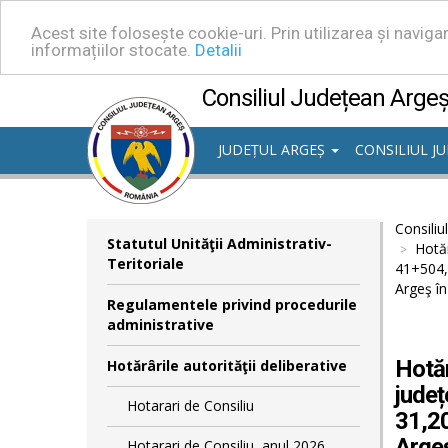
Acest site folosește cookie-uri. Prin utilizarea și navig
informațiilor stocate.
Detalii
Consiliul Județean Arge
JUDEȚUL ARGEȘ
CONSILIUL J
Consiliu
Statutul Unităţii Administrativ-
Hotăr
Teritoriale
41+504, 
Argeş în
Regulamentele privind procedurile
administrative
Hotăr
Hotărârile autorităţii deliberative
județ
Hotarari de Consiliu
31,20
Argeş
Hotarari de Consiliu, anul 2026