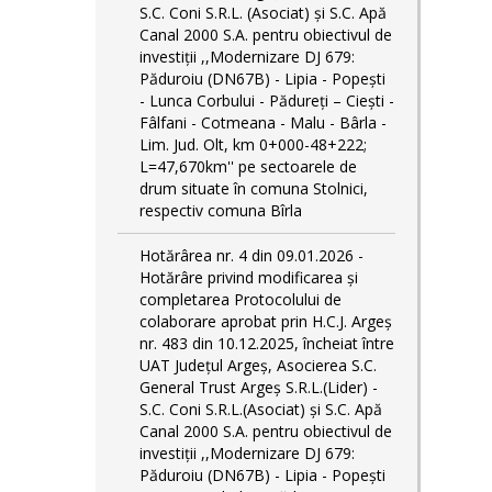
S.C. Coni S.R.L. (Asociat) și S.C. Apă
Canal 2000 S.A. pentru obiectivul de
investiții ,,Modernizare DJ 679:
Păduroiu (DN67B) - Lipia - Popești
- Lunca Corbului - Pădureți – Ciești -
Fâlfani - Cotmeana - Malu - Bârla -
Lim. Jud. Olt, km 0+000-48+222;
L=47,670km'' pe sectoarele de
drum situate în comuna Stolnici,
respectiv comuna Bîrla
Hotărârea nr. 4 din 09.01.2026 -
Hotărâre privind modificarea și
completarea Protocolului de
colaborare aprobat prin H.C.J. Argeș
nr. 483 din 10.12.2025, încheiat între
UAT Județul Argeș, Asocierea S.C.
General Trust Argeș S.R.L.(Lider) -
S.C. Coni S.R.L.(Asociat) și S.C. Apă
Canal 2000 S.A. pentru obiectivul de
investiții ,,Modernizare DJ 679:
Păduroiu (DN67B) - Lipia - Popești