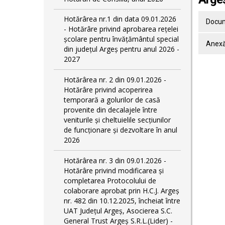
Hotărârea nr.1 din data 09.01.2026
Docum
- Hotărâre privind aprobarea rețelei
școlare pentru învățământul special
Anex
din județul Argeș pentru anul 2026 -
2027
Hotărârea nr. 2 din 09.01.2026 -
Hotărâre privind acoperirea
temporară a golurilor de casă
provenite din decalajele între
veniturile și cheltuielile secțiunilor
de funcționare și dezvoltare în anul
2026
Hotărârea nr. 3 din 09.01.2026 -
Hotărâre privind modificarea și
completarea Protocolului de
colaborare aprobat prin H.C.J. Argeș
nr. 482 din 10.12.2025, încheiat între
UAT Județul Argeș, Asocierea S.C.
General Trust Argeș S.R.L.(Lider) -