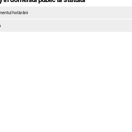
entul hotărârii
ă