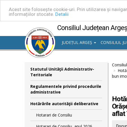
Acest site folosește cookie-uri. Prin utilizarea și navig
informațiilor stocate.
Detalii
Consiliul Județean Arge
JUDEȚUL ARGEȘ
CONSILIUL J
Consiliu
Statutul Unităţii Administrativ-
Hotăr
Teritoriale
bun imob
Regulamentele privind procedurile
administrative
Hotăr
Hotărârile autorităţii deliberative
Orășe
aflat
Hotarari de Consiliu
Hotarari de Consiliu, anul 2026
Docum