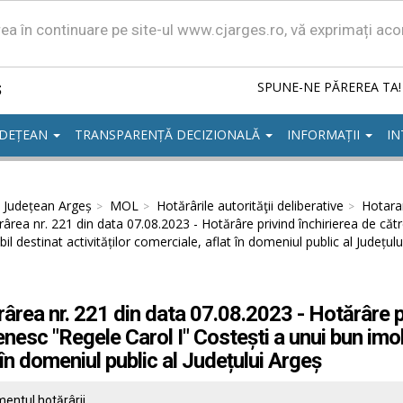
area în continuare pe site-ul www.cjarges.ro, vă exprimați ac
ș
SPUNE-NE PĂREREA TA!
UDEȚEAN
TRANSPARENȚĂ DECIZIONALĂ
INFORMAȚII
IN
l Județean Argeș
MOL
Hotărârile autorităţii deliberative
Hotarar
ârea nr. 221 din data 07.08.2023 - Hotărâre privind închirierea de cătr
il destinat activităților comerciale, aflat în domeniul public al Județul
ârea nr. 221 din data 07.08.2023 - Hotărâre pr
nesc "Regele Carol I" Costești a unui bun imobi
 în domeniul public al Județului Argeș
entul hotărârii