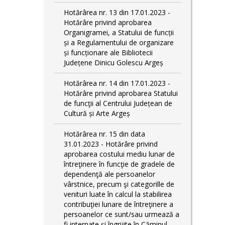
Hotărârea nr. 13 din 17.01.2023 -
Hotărâre privind aprobarea
Organigramei, a Statului de funcții
și a Regulamentului de organizare
și funcționare ale Bibliotecii
Județene Dinicu Golescu Argeș
Hotărârea nr. 14 din 17.01.2023 -
Hotărâre privind aprobarea Statului
de funcţii al Centrului Județean de
Cultură și Arte Argeș
Hotărârea nr. 15 din data
31.01.2023 - Hotărâre privind
aprobarea costului mediu lunar de
întreţinere în funcţie de gradele de
dependenţă ale persoanelor
vârstnice, precum şi categorille de
venituri luate în calcul la stabilirea
contribuţiei lunare de întreţinere a
persoanelor ce sunt/sau urmează a
fi internate şi îngrijite în Căminul