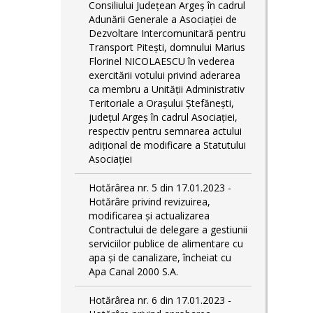
Consiliului Județean Argeș în cadrul
Adunării Generale a Asociației de
Dezvoltare Intercomunitară pentru
Transport Pitești, domnului Marius
Florinel NICOLAESCU în vederea
exercitării votului privind aderarea
ca membru a Unității Administrativ
Teritoriale a Orașului Ștefănești,
județul Argeș în cadrul Asociației,
respectiv pentru semnarea actului
adițional de modificare a Statutului
Asociației
Hotărârea nr. 5 din 17.01.2023 -
Hotărâre privind revizuirea,
modificarea și actualizarea
Contractului de delegare a gestiunii
serviciilor publice de alimentare cu
apa și de canalizare, încheiat cu
Apa Canal 2000 S.A.
Hotărârea nr. 6 din 17.01.2023 -