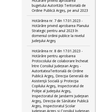
Hotărâre privind aprobarea
bugetului Autorității Teritorială de
Ordine Publică Argeș, pe anul 2023
Hotărârea nr. 7 din 17.01.2023 -
Hotărâre privind aprobarea Planului
Strategic pentru anul 2023 în
domeniul ordinii publice la nivelul
Judeţului Argeş
Hotărârea nr. 8 din 17.01.2023 -
Hotărâre pentru aprobarea
Protocolului de colaborare încheiat
între Consiliul Județean Argeș -
AutoritateaTeritorială de Ordine
Publică Argeş, Direcţia Generală de
Asistenţă Socială şi Protecţia
Copilului Argeş, Inspectoratul de
Poliţie al Judeţului Argeş,
Inspectoratul de Jandarmi Judeţean
Argeş, Direcția de Sănătate Publică
Argeș, Inspectoratul Școlar
Județean Argeș și Consiliul Județean