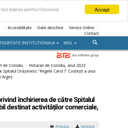
Accept
ordul expres pentru folosirea
Accesibilitate
Date deschise
Servicii Online
|
|
|
|
Contact
TEGRITATE INSTITUTIONALA
MOL
i de Consiliu
Hotarari de Consiliu, anul 2023
e Spitalul Orășenesc “Regele Carol I” Costești a unui
ui Argeș
ivind închirierea de către Spitalul
l destinat activităților comerciale,
Afiseaza
Salveaza