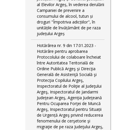
al Elevilor Argeș, în vederea derulării
Campaniei de prevenire a
consumului de alcool, tutun și
droguri "Împotriva adicțiilor", în
unitățile de învățământ de pe raza
județului Argeș
Hotărârea nr. 9 din 17.01.2023 -
Hotărâre pentru aprobarea
Protocolului de colaboare încheiat
între Autoritatea Teritorială de
Ordine Publică Argeş şi Direcţia
Generală de Asistenţă Socială şi
Protecţia Copilului Argeş,
Inspectoratul de Poliţie al Judeţului
Argeş, Inspectoratul de Jandarmi
Judeţean Argeş, Agenţia Judeţeană
Pentru Ocuparea Forţei de Muncă
Argeş, Inspectoratul pentru Situații
de Urgență Argeş privind reducerea
fenomenului de cerşetorie şi
migraţie de pe raza Judeţului Argeş,