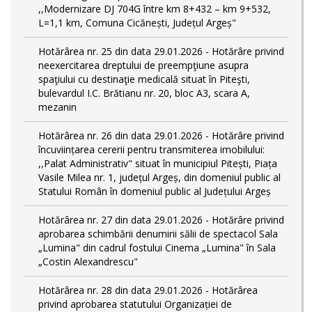
,,Modernizare DJ 704G între km 8+432 – km 9+532,
L=1,1 km, Comuna Cicănești, Județul Argeș"
Hotărârea nr. 25 din data 29.01.2026 - Hotărâre privind
neexercitarea dreptului de preempţiune asupra
spaţiului cu destinaţie medicală situat în Piteşti,
bulevardul I.C. Brătianu nr. 20, bloc A3, scara A,
mezanin
Hotărârea nr. 26 din data 29.01.2026 - Hotărâre privind
încuviințarea cererii pentru transmiterea imobilului:
,,Palat Administrativ" situat în municipiul Pitești, Piața
Vasile Milea nr. 1, județul Argeș, din domeniul public al
Statului Român în domeniul public al Județului Argeș
Hotărârea nr. 27 din data 29.01.2026 - Hotărâre privind
aprobarea schimbării denumirii sălii de spectacol Sala
„Lumina" din cadrul fostului Cinema „Lumina" în Sala
„Costin Alexandrescu"
Hotărârea nr. 28 din data 29.01.2026 - Hotărârea
privind aprobarea statutului Organizației de