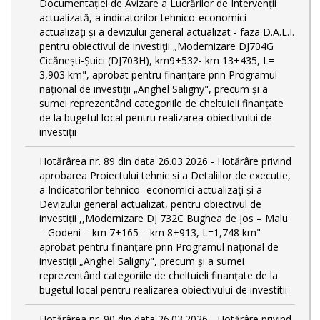
Documentației de Avizare a Lucrărilor de Intervenții
actualizată, a indicatorilor tehnico-economici
actualizați și a devizului general actualizat - faza D.A.L.I.
pentru obiectivul de investiţii „Modernizare DJ704G
Cicănești-Șuici (DJ703H), km9+532- km 13+435, L=
3,903 km", aprobat pentru finanțare prin Programul
național de investiții „Anghel Saligny", precum și a
sumei reprezentând categoriile de cheltuieli finanțate
de la bugetul local pentru realizarea obiectivului de
investiții
Hotărârea nr. 89 din data 26.03.2026 - Hotărâre privind
aprobarea Proiectului tehnic si a Detaliilor de executie,
a Indicatorilor tehnico- economici actualizaţi și a
Devizului general actualizat, pentru obiectivul de
investiții ,,Modernizare DJ 732C Bughea de Jos – Malu
– Godeni – km 7+165 – km 8+913, L=1,748 km"
aprobat pentru finanțare prin Programul național de
investiții „Anghel Saligny", precum și a sumei
reprezentând categoriile de cheltuieli finanțate de la
bugetul local pentru realizarea obiectivului de investitii
Hotărârea nr. 90 din data 26.03.2026 - Hotărâre privind