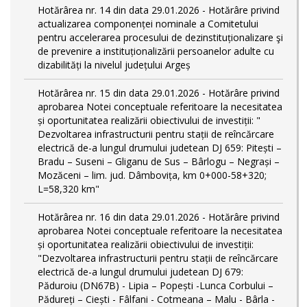
Hotărârea nr. 14 din data 29.01.2026 - Hotărâre privind
actualizarea componenței nominale a Comitetului
pentru accelerarea procesului de dezinstituționalizare şi
de prevenire a instituționalizării persoanelor adulte cu
dizabilități la nivelul județului Argeș
Hotărârea nr. 15 din data 29.01.2026 - Hotărâre privind
aprobarea Notei conceptuale referitoare la necesitatea
și oportunitatea realizării obiectivului de investiții: "
Dezvoltarea infrastructurii pentru stații de reîncărcare
electrică de-a lungul drumului judetean DJ 659: Pitești –
Bradu – Suseni – Gliganu de Sus – Bârlogu – Negrași –
Mozăceni – lim. jud. Dâmbovița, km 0+000-58+320;
L=58,320 km"
Hotărârea nr. 16 din data 29.01.2026 - Hotărâre privind
aprobarea Notei conceptuale referitoare la necesitatea
și oportunitatea realizării obiectivului de investiții:
"Dezvoltarea infrastructurii pentru stații de reîncărcare
electrică de-a lungul drumului judetean DJ 679:
Păduroiu (DN67B) - Lipia – Popești -Lunca Corbului –
Pădureți – Ciești - Fâlfani - Cotmeana – Malu - Bârla -