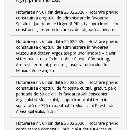
Argeș, pentru anul 2026
Hotărârea nr. 61 din data 26.02.2026 - Hotărâre privind
constituirea dreptului de administrare în favoarea
Spitalului Județean de Urgență Pitești asupra imobilelor
construcții și terenuri în care își desfășoară activitatea
Hotărârea nr. 62 din data 26.02.2026 - Hotărâre privind
constituirea dreptului de administrare în favoarea
Muzeului Județean Argeș asupra unor imobile – clădiri
și terenuri situate în localitățile Pitești, Câmpulung,
Arefu și Leordeni, precum și asupra mijlocului fix
Minibus Volskwagen
Hotărârea nr. 63 din data 26.02.2026 - Hotărâre privind
constituirea dreptului de folosință cu titlu gratuit, pe o
perioadă de 50 de ani, în favoarea Arhiepiscopiei
Argeșului și Muscelului, asupra imobilului teren în
suprafață de 796 m.p., situat în Municipiul Pitești, str.
Aleea Spitalului, nr.36
Hotărârea nr. 64 din data 26.02.2026 - Hotărâre privind
completarea domeniului public al Judeţului Argeş cu