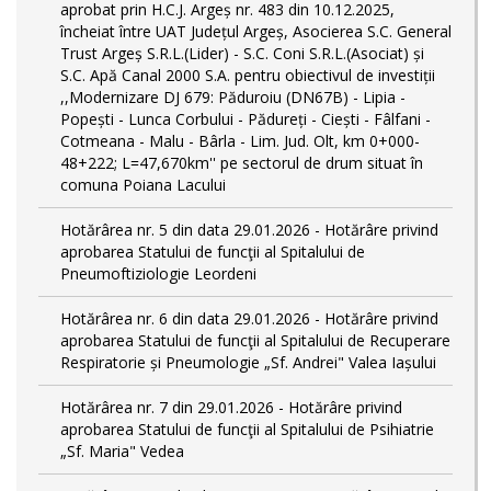
aprobat prin H.C.J. Argeș nr. 483 din 10.12.2025,
încheiat între UAT Județul Argeș, Asocierea S.C. General
Trust Argeș S.R.L.(Lider) - S.C. Coni S.R.L.(Asociat) și
S.C. Apă Canal 2000 S.A. pentru obiectivul de investiții
,,Modernizare DJ 679: Păduroiu (DN67B) - Lipia -
Popești - Lunca Corbului - Pădureți - Ciești - Fâlfani -
Cotmeana - Malu - Bârla - Lim. Jud. Olt, km 0+000-
48+222; L=47,670km'' pe sectorul de drum situat în
comuna Poiana Lacului
Hotărârea nr. 5 din data 29.01.2026 - Hotărâre privind
aprobarea Statului de funcţii al Spitalului de
Pneumoftiziologie Leordeni
Hotărârea nr. 6 din data 29.01.2026 - Hotărâre privind
aprobarea Statului de funcţii al Spitalului de Recuperare
Respiratorie și Pneumologie „Sf. Andrei" Valea Iașului
Hotărârea nr. 7 din 29.01.2026 - Hotărâre privind
aprobarea Statului de funcţii al Spitalului de Psihiatrie
„Sf. Maria" Vedea