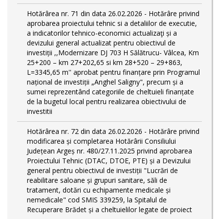
Hotărârea nr. 71 din data 26.02.2026 - Hotărâre privind
aprobarea proiectului tehnic si a detaliilor de executie,
a indicatorilor tehnico-economici actualizaţi și a
devizului general actualizat pentru obiectivul de
investiții ,,Modernizare DJ 703 H Sălătrucu- Vâlcea, Km
25+200 – km 27+202,65 si km 28+520 – 29+863,
L=3345,65 m'' aprobat pentru finanțare prin Programul
național de investiții „Anghel Saligny", precum și a
sumei reprezentând categoriile de cheltuieli finanțate
de la bugetul local pentru realizarea obiectivului de
investitii
Hotărârea nr. 72 din data 26.02.2026 - Hotărâre privind
modificarea și completarea Hotărârii Consiliului
Județean Argeș nr. 480/27.11.2025 privind aprobarea
Proiectului Tehnic (DTAC, DTOE, PTE) și a Devizului
general pentru obiectivul de investiții "Lucrări de
reabilitare saloane și grupuri sanitare, săli de
tratament, dotări cu echipamente medicale și
nemedicale" cod SMIS 339259, la Spitalul de
Recuperare Brădet și a cheltuielilor legate de proiect