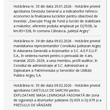
Hotărârea nr. 33 din data 29.01.2026 - Hotărâre privind
aprobarea Devizului General și a indicatorilor tehnico-
economici la finalizarea lucrărilor pentru obiectivul de
investiții: „Execuție Prag de Fund și lucrări de stabilizare
a malurilor, aferente podului amplasat pe DJ703B, la
km.85+328, în comuna Căteasca, județul Argeș"
Hotărârea nr. 34 din data 09.02.2026 - Hotărâre privind
mandatarea reprezentanților Consiliului Județean Argeș
în Adunarea Generală a Acționarilor a S.C. A.E.P.S.U.P.
S.A., în vederea numirii pentru o perioadă de 4 ani,
mandat 2025–2029, a unui membru, profil auditor, în
Consiliul de administrație al S.C. Administrare și
Exploatare a Patrimoniului și Serviciilor de Utilități
Publice Argeș S.A.
Hotărârea nr. 35 din data 09.02.2026 - Hotărâre privind
aprobarea CAIETULUI DE SARCINI pentru
EXPLOATARE MASA LEMNOASĂ FASONATĂ din zona
de siguranță a drumurilor județene DJ 659 si DJ 679 și a
PREȚULUI DE VÂNZARE