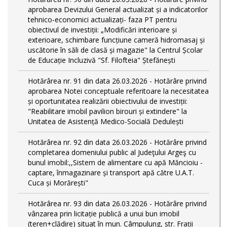
aprobarea Devizului General actualizat și a indicatorilor
tehnico-economici actualizați- faza PT pentru
obiectivul de investiții: „Modificări interioare și
exterioare, schimbare funcțiune cameră hidromasaj și
uscătorie în săli de clasă și magazie" la Centrul Școlar
de Educație Incluzivă "Sf. Filofteia" Ștefănești
Hotărârea nr. 91 din data 26.03.2026 - Hotărâre privind
aprobarea Notei conceptuale referitoare la necesitatea
și oportunitatea realizării obiectivului de investiții:
"Reabilitare imobil pavilion birouri și extindere" la
Unitatea de Asistență Medico-Socială Dedulești
Hotărârea nr. 92 din data 26.03.2026 - Hotărâre privind
completarea domeniului public al Judeţului Argeş cu
bunul imobil:,,Sistem de alimentare cu apă Măncioiu -
captare, înmagazinare și transport apă către U.A.T.
Cuca și Morărești"
Hotărârea nr. 93 din data 26.03.2026 - Hotărâre privind
vânzarea prin licitație publică a unui bun imobil
(teren+clădire) situat în mun. Câmpulung, str. Frații