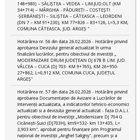
148+980) – SĂLIȘTEA – VEDEA – LIM.JUD.OLT (KM
34+714) – MÂRGHIA - PĂDUREȚI – COSTEȘTI
-ȘERBĂNEȘTI – SILIȘTEA – CĂTEASCA – LEORDENI
(DN 7 – KM 91+230), KM 77+826 – 83+126, L=5,3 KM,
COMUNA CĂTEASCA, JUD. ARGEȘ "
Hotărârea nr. 56 din data 26.02.2026 - Hotărâre privind
aprobarea Devizului general actualizat în urma
finalizării lucrărilor, pentru obiectivul de investiții „
MODERNIZARE DRUM JUDEȚEAN DJ 678 B LIM. JUD.
VÂLCEA – CUCA (DJ 703- KM 9+765), KM 26+950-
27+862, L=0,912 KM, COMUNA CUCA, JUDEȚUL
ARGEȘ"
Hotărârea nr. 57 din data 26.02.2026 - Hotărâre privind
aprobarea Documentației de Avizare a Lucrărilor de
Intervenții actualizata, a indicatorilor tehnico-economici
actualizati si a devizului general actualizat - faza D.A.L.I.
pentru obiectivul de investiţii „Modernizare DJ 704 G
Cicănești-Șuici (DJ703H), km9+532- km 13+435, L=
3,903 km", aprobat pentru finanțare prin Programul
național de investiții „Anghel Saligny", precum și a