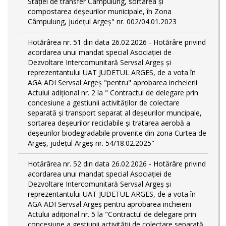
Stației de transfer Câmpulung, sortarea și
compostarea deșeurilor municipale, în Zona
Câmpulung, județul Argeș" nr. 002/04.01.2023
Hotărârea nr. 51 din data 26.02.2026 - Hotărâre privind
acordarea unui mandat special Asociației de
Dezvoltare Intercomunitară Servsal Argeș și
reprezentantului UAT JUDETUL ARGES, de a vota în
AGA ADI Servsal Argeș "pentru" aprobarea incheierii
Actului adițional nr. 2 la " Contractul de delegare prin
concesiune a gestiunii activităților de colectare
separată și transport separat al deșeurilor muncipale,
sortarea deșeurilor reciclabile și tratarea aerobă a
deșeurilor biodegradabile provenite din zona Curtea de
Argeș, județul Argeș nr. 54/18.02.2025"
Hotărârea nr. 52 din data 26.02.2026 - Hotărâre privind
acordarea unui mandat special Asociației de
Dezvoltare Intercomunitară Servsal Argeș și
reprezentantului UAT JUDETUL ARGES, de a vota în
AGA ADI Servsal Argeș pentru aprobarea incheierii
Actului adițional nr. 5 la "Contractul de delegare prin
concesiune a gestiunii activității de colectare separată