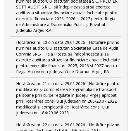
numirea auditorului statutar, societatea S.C. PREMIER
SOFT AUDIT S.R.L., să îndeplineasca și să exercite
auditarea situațiilor financiare anuale încheiate pentru
exercițiile financiare 2025, 2026 si 2027 pentru Regia
de Administrare a Domeniului Public și Privat al
Județului Argeș R.A.
Hotărârea nr. 20 din data 29.01.2026 - Hotărâre privind
numirea auditorului statutar, Societatea Casa de Audit
Corvinia SRL- Filiala Pitesti, să îndeplineasca și să
exercite auditarea situațiilor financiare anuale încheiate
pentru exercițiile financiare 2025, 2026 si 2027 pentru
Regia Autonoma Județeană de Drumuri Argeș RA
Hotărârea nr. 21 din data 29.01.2026 - Hotărâre pentru
modificarea și completarea Programului de transport
persoane prin curse regulate în Județul Argeş aprobat
prin Hotărârea consiliului județean nr. 206/28.07.2022
modificată și completată de Hotărârea consiliului
județean nr. 184/29.06.2023
Hotărârea nr. 22 din data 29.01.2026 - Hotărâre privind
aprobarea încheierii Actului adițional nr. 26 la