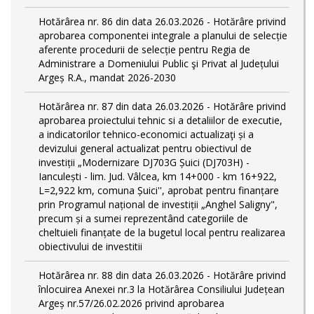
Hotărârea nr. 86 din data 26.03.2026 - Hotărâre privind
aprobarea componentei integrale a planului de selecție
aferente procedurii de selecție pentru Regia de
Administrare a Domeniului Public şi Privat al Județului
Argeș R.A., mandat 2026-2030
Hotărârea nr. 87 din data 26.03.2026 - Hotărâre privind
aprobarea proiectului tehnic si a detaliilor de executie,
a indicatorilor tehnico-economici actualizaţi și a
devizului general actualizat pentru obiectivul de
investiții „Modernizare DJ703G Șuici (DJ703H) -
Ianculești - lim. Jud. Vâlcea, km 14+000 - km 16+922,
L=2,922 km, comuna Șuici'', aprobat pentru finanțare
prin Programul național de investiții „Anghel Saligny",
precum și a sumei reprezentând categoriile de
cheltuieli finanțate de la bugetul local pentru realizarea
obiectivului de investitii
Hotărârea nr. 88 din data 26.03.2026 - Hotărâre privind
înlocuirea Anexei nr.3 la Hotărârea Consiliului Județean
Argeș nr.57/26.02.2026 privind aprobarea