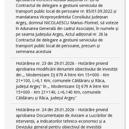
Contractul de delegare a gestiunii serviciului de
transport public local de persoane nr. 85/01.09.2022 și
mandatarea Vicepreședintelui Consiliului Județean
Argeș, domnul NICOLAESCU Marius-Florinel, să voteze
în Adunarea Generală din cadrul Asociației, în numele și
pe seama Județului Argeș, Actul adițional nr. 26 la
Contractul de delegare a gestiunii serviciului de
transport public local de persoane, precum și
semnarea acestuia
Hotărârea nr. 23 din 29.01.2026 - Hotărâre privind
aprobarea modificării denumirii obiectivului de investiții
din ,, Modernizare DJ 679 A între Km 15+000 - Km
21+100, L=6,1 Km, comunele Căldăraru și Râca,
județul Argeș'' în ,, Modernizare DJ 679 A între Km
15+000 - Km 21+140, L=6,140 Km, comunele
Căldăraru și Râca, județul Argeș''
Hotărârea nr. 24 din 29.01.2026 - Hotărâre privind
aprobarea Documentației de Avizare a Lucrărilor de
Intervenții, a Indicatorilor tehnico-economici și a
Devizului general pentru obiectivul de investiții