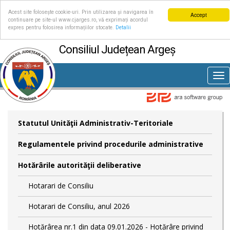
Acest site folosește cookie-uri. Prin utilizarea și navigarea în
Accept
continuare pe site-ul www.cjarges.ro, vă exprimați acordul
expres pentru folosirea informațiilor stocate.
Detalii
Consiliul Județean Argeș
Tog
nav
Statutul Unităţii Administrativ-Teritoriale
Regulamentele privind procedurile administrative
Hotărârile autorităţii deliberative
Hotarari de Consiliu
Hotarari de Consiliu, anul 2026
Hotărârea nr.1 din data 09.01.2026 - Hotărâre privind