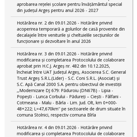
aprobarea rețelei școlare pentru învățământul special
din județul Argeș pentru anul 2026 - 2027
Hotărârea nr. 2 din 09.01.2026 - Hotărâre privind
acoperirea temporară a golurilor de casă provenite din
decalajele între veniturile și cheltuielile secțiunilor de
funcționare și dezvoltare în anul 2026
Hotărârea nr. 3 din 09.01.2026 - Hotărâre privind
modificarea și completarea Protocolului de colaborare
aprobat prin H.C.J. Argeș nr. 482 din 10.12.2025,
încheiat între UAT Județul Argeș, Asocierea S.C. General
Trust Argeș S.R.L.(Lider) - S.C. Coni S.R.L. (Asociat) și
S.C. Apă Canal 2000 S.A. pentru obiectivul de investiții
,,Modernizare DJ 679: Păduroiu (DN67B) - Lipia -
Popești - Lunca Corbului - Pădureți – Ciești - Fâlfani -
Cotmeana - Malu - Bârla - Lim. Jud. Olt, km 0+000-
48+222; L=47,670km'' pe sectoarele de drum situate în
comuna Stolnici, respectiv comuna Bîrla
Hotărârea nr. 4 din 09.01.2026 - Hotărâre privind
modificarea și completarea Protocolului de colaborare