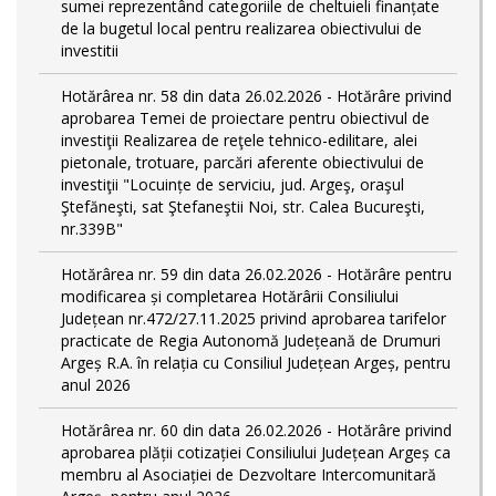
sumei reprezentând categoriile de cheltuieli finanțate
de la bugetul local pentru realizarea obiectivului de
investitii
Hotărârea nr. 58 din data 26.02.2026 - Hotărâre privind
aprobarea Temei de proiectare pentru obiectivul de
investiţii Realizarea de reţele tehnico-edilitare, alei
pietonale, trotuare, parcări aferente obiectivului de
investiţii "Locuințe de serviciu, jud. Argeş, oraşul
Ştefăneşti, sat Ştefaneştii Noi, str. Calea Bucureşti,
nr.339B"
Hotărârea nr. 59 din data 26.02.2026 - Hotărâre pentru
modificarea și completarea Hotărârii Consiliului
Județean nr.472/27.11.2025 privind aprobarea tarifelor
practicate de Regia Autonomă Județeană de Drumuri
Argeș R.A. în relația cu Consiliul Județean Argeș, pentru
anul 2026
Hotărârea nr. 60 din data 26.02.2026 - Hotărâre privind
aprobarea plății cotizației Consiliului Județean Argeș ca
membru al Asociației de Dezvoltare Intercomunitară