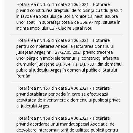
Hotărârea nr. 155 din data 24.06.2021 - Hotărâre
privind constituirea dreptului de folosință cu titlu gratuit
în favoarea Spitalului de Boli Cronice Călinești asupra
unor spații în suprafață totală de 358,97 mp, situate în
incinta imobilului C3 - Clădire Spital Nou
Hotărârea nr. 156 din data 24.06.2021 - Hotărâre
pentru completarea Anexei la Hotărârea Consiliului
Județean Argeș nr. 127/27.05.2021 privind trecerea
unor părţi din imobilele terenuri şi construcţii aferente
drumurilor județene D.J. 704 H și D.J. 703 I din domeniul
public al Judeţului Argeş în domeniul public al Statului
Român
Hotărârea nr. 157 din data 24.06.2021 - Hotărâre
privind stabilirea perioadei în care se efectuează
activitatea de inventariere a domeniului public şi privat
al Judeţului Argeş
Hotărârea nr. 158 din data 24.06.2021 - Hotărâre
privind acordarea unui mandat special Asociației de
dezvoltare intercomunitară de utilitate publică pentru