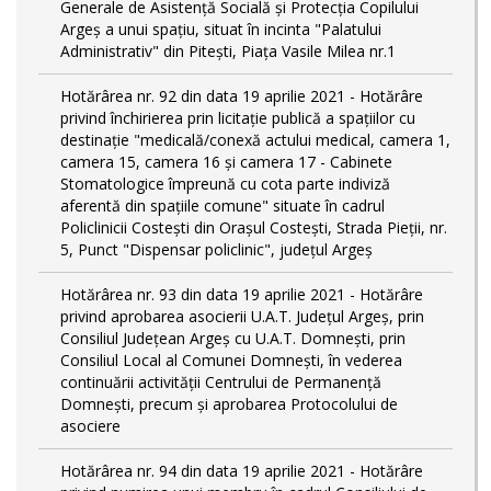
Generale de Asistență Socială și Protecția Copilului
Argeș a unui spațiu, situat în incinta "Palatului
Administrativ" din Pitești, Piața Vasile Milea nr.1
Hotărârea nr. 92 din data 19 aprilie 2021 - Hotărâre
privind închirierea prin licitație publică a spațiilor cu
destinație "medicală/conexă actului medical, camera 1,
camera 15, camera 16 și camera 17 - Cabinete
Stomatologice împreună cu cota parte indiviză
aferentă din spațiile comune" situate în cadrul
Policlinicii Costești din Orașul Costești, Strada Pieții, nr.
5, Punct "Dispensar policlinic", județul Argeș
Hotărârea nr. 93 din data 19 aprilie 2021 - Hotărâre
privind aprobarea asocierii U.A.T. Județul Argeș, prin
Consiliul Județean Argeș cu U.A.T. Domnești, prin
Consiliul Local al Comunei Domnești, în vederea
continuării activității Centrului de Permanență
Domnești, precum și aprobarea Protocolului de
asociere
Hotărârea nr. 94 din data 19 aprilie 2021 - Hotărâre