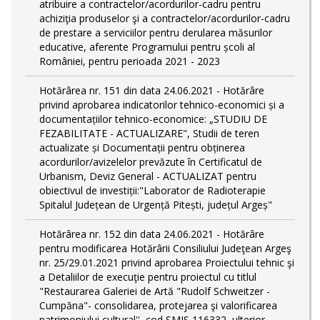
atribuire a contractelor/acordurilor-cadru pentru
achiziţia produselor şi a contractelor/acordurilor-cadru
de prestare a serviciilor pentru derularea măsurilor
educative, aferente Programului pentru școli al
României, pentru perioada 2021 - 2023
Hotărârea nr. 151 din data 24.06.2021 - Hotărâre
privind aprobarea indicatorilor tehnico-economici și a
documentațiilor tehnico-economice: „STUDIU DE
FEZABILITATE - ACTUALIZARE", Studii de teren
actualizate și Documentații pentru obținerea
acordurilor/avizelelor prevăzute în Certificatul de
Urbanism, Deviz General - ACTUALIZAT pentru
obiectivul de investiții:"Laborator de Radioterapie
Spitalul Județean de Urgență Pitești, județul Argeș"
Hotărârea nr. 152 din data 24.06.2021 - Hotărâre
pentru modificarea Hotărârii Consiliului Judeţean Argeş
nr. 25/29.01.2021 privind aprobarea Proiectului tehnic şi
a Detaliilor de execuţie pentru proiectul cu titlul
"Restaurarea Galeriei de Artă "Rudolf Schweitzer -
Cumpăna"- consolidarea, protejarea şi valorificarea
patrimoniului cultural'', cod SMIS 116332, ulterior