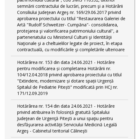
semnării contractului de lucrări, precum şi a Hotărârii
Consiliului Judeţean Argeş nr. 169/29.06.2017 privind
aprobarea proiectului cu titlul "Restaurarea Galeriei de
Artă "Rudolf Schweitzer- Cumpăna"- consolidarea,
protejarea şi valorificarea patrimoniului cultural'', a
parteneriatului cu Ministerul Culturii şi Identităţii
Naţionale şi a cheltuielilor legate de proiect, în etapa
contractuală, cu modificările şi completările ulterioare
Hotărârea nr. 153 din data 24.06.2021 - Hotărâre
pentru modificarea și completarea Hotărârii nr.
104/12.04.2018 privind aprobarea proiectului cu titlul
"Extindere, modernizare și dotare spații Urgență
Spitalul de Pediatrie Pitești" modificată prin HCJ nr.
171/12.09.2019
Hotărârea nr. 154 din data 24.06.2021 - Hotărâre
privind atribuirea în folosință gratuită Spitalului
Judeţean de Urgenţă Piteşti a unui spaţiu pentru
desfăşurarea activităţii Serviciului Medicină Legală
Argeş - Cabinetul teritorial Călineşti