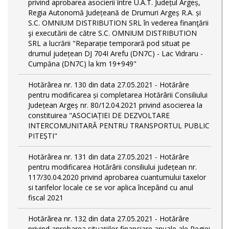
privind aprobarea asocierii între U.A.T. Județul Argeș,
Regia Autonomă Județeană de Drumuri Argeș R.A. și
S.C. OMNIUM DISTRIBUTION SRL în vederea finanţării
şi executării de către S.C. OMNIUM DISTRIBUTION
SRL a lucrării "Reparație temporară pod situat pe
drumul județean DJ 704I Arefu (DN7C) - Lac Vidraru -
Cumpăna (DN7C) la km 19+949"
Hotărârea nr. 130 din data 27.05.2021 - Hotărâre
pentru modificarea și completarea Hotărârii Consiliului
Județean Argeș nr. 80/12.04.2021 privind asocierea la
constituirea "ASOCIAȚIEI DE DEZVOLTARE
INTERCOMUNITARĂ PENTRU TRANSPORTUL PUBLIC
PITEȘTI"
Hotărârea nr. 131 din data 27.05.2021 - Hotărâre
pentru modificarea Hotărârii consiliului județean nr.
117/30.04.2020 privind aprobarea cuantumului taxelor
si tarifelor locale ce se vor aplica începând cu anul
fiscal 2021
Hotărârea nr. 132 din data 27.05.2021 - Hotărâre
privind aprobarea situațiilor financiare anuale ale Regiei