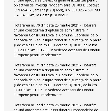
privind aprobarea Devizului general actualizat pentru
obiectivul de investiţii "Modernizare DJ 703 B Costeşti
(DN 65A) – Şerbăneşti (DJ 659), KM 60+325 – 68+783,
L = 8,458 km, la Costeşti şi Rociu"
Hotărârea nr. 70 din data 25 martie 2021 - Hotărâre
privind constituirea dreptului de administrare în
favoarea Consiliului Local al Comunei Leordeni, pe o
perioadă de 5 ani asupra zonei de siguranță de o parte
și de cealaltă a drumului județean DJ 703B, de la km
88+289 la km 89+209, în vederea accesării de Fonduri
Europene pentru modernizare
Hotărârea nr. 71 din data 25 martie 2021 - Hotărâre
privind constituirea dreptului de administrare în
favoarea Consiliului Local al Comunei Leordeni, pe o
perioadă de 5 ani asupra zonei de siguranță de o parte
și de cealaltă a drumului județean DJ 702C, de la km
0+00 la km 3+986, în vederea accesării de Fonduri
Europene pentru modernizare
Hotărârea nr. 72 din data 25 martie 2021 - Hotărâre
privind aprobarea prelungirii duratei Protocoalelor de