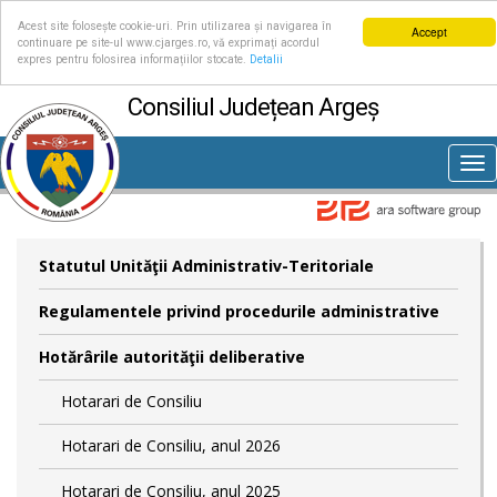
Acest site folosește cookie-uri. Prin utilizarea și navigarea în
Accept
continuare pe site-ul www.cjarges.ro, vă exprimați acordul
expres pentru folosirea informațiilor stocate.
Detalii
Consiliul Județean Argeș
Tog
nav
Statutul Unităţii Administrativ-Teritoriale
Regulamentele privind procedurile administrative
Hotărârile autorităţii deliberative
Hotarari de Consiliu
Hotarari de Consiliu, anul 2026
Hotarari de Consiliu, anul 2025