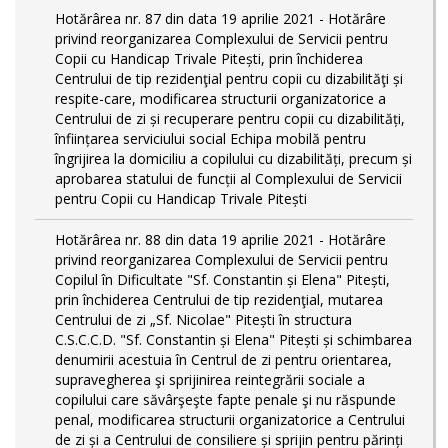
Hotărârea nr. 87 din data 19 aprilie 2021 - Hotărâre
privind reorganizarea Complexului de Servicii pentru
Copii cu Handicap Trivale Pitești, prin închiderea
Centrului de tip rezidenţial pentru copii cu dizabilităţi și
respite-care, modificarea structurii organizatorice a
Centrului de zi și recuperare pentru copii cu dizabilități,
înființarea serviciului social Echipa mobilă pentru
îngrijirea la domiciliu a copilului cu dizabilități, precum și
aprobarea statului de funcții al Complexului de Servicii
pentru Copii cu Handicap Trivale Pitești
Hotărârea nr. 88 din data 19 aprilie 2021 - Hotărâre
privind reorganizarea Complexului de Servicii pentru
Copilul în Dificultate "Sf. Constantin și Elena" Pitești,
prin închiderea Centrului de tip rezidenţial, mutarea
Centrului de zi „Sf. Nicolae" Pitești în structura
C.S.C.C.D. "Sf. Constantin și Elena" Pitești și schimbarea
denumirii acestuia în Centrul de zi pentru orientarea,
supravegherea şi sprijinirea reintegrării sociale a
copilului care săvârşeşte fapte penale şi nu răspunde
penal, modificarea structurii organizatorice a Centrului
de zi și a Centrului de consiliere și sprijin pentru părinți