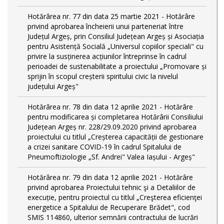
Hotărârea nr. 77 din data 25 martie 2021 - Hotărâre
privind aprobarea încheierii unui parteneriat între
Județul Argeș, prin Consiliul Județean Argeș și Asociația
pentru Asistență Socială „Universul copiilor speciali" cu
privire la susținerea acțiunilor întreprinse în cadrul
perioadei de sustenabilitate a proiectului „Promovare și
sprijin în scopul creșterii spiritului civic la nivelul
județului Argeș"
Hotărârea nr. 78 din data 12 aprilie 2021 - Hotărâre
pentru modificarea și completarea Hotărârii Consiliului
Județean Argeș nr. 228/29.09.2020 privind aprobarea
proiectului cu titlul „Creșterea capacității de gestionare
a crizei sanitare COVID-19 în cadrul Spitalului de
Pneumoftiziologie „Sf. Andrei" Valea Iașului - Argeș"
Hotărârea nr. 79 din data 12 aprilie 2021 - Hotărâre
privind aprobarea Proiectului tehnic şi a Detaliilor de
execuție, pentru proiectul cu titlul „Creşterea eficienţei
energetice a Spitalului de Recuperare Brădet", cod
SMIS 114860, ulterior semnării contractului de lucrări