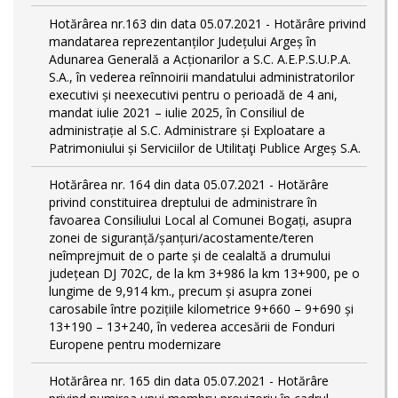
Hotărârea nr.163 din data 05.07.2021 - Hotărâre privind
mandatarea reprezentanților Județului Argeș în
Adunarea Generală a Acționarilor a S.C. A.E.P.S.U.P.A.
S.A., în vederea reînnoirii mandatului administratorilor
executivi și neexecutivi pentru o perioadă de 4 ani,
mandat iulie 2021 – iulie 2025, în Consiliul de
administrație al S.C. Administrare și Exploatare a
Patrimoniului și Serviciilor de Utilitaţi Publice Argeș S.A.
Hotărârea nr. 164 din data 05.07.2021 - Hotărâre
privind constituirea dreptului de administrare în
favoarea Consiliului Local al Comunei Bogați, asupra
zonei de siguranță/șanțuri/acostamente/teren
neîmprejmuit de o parte și de cealaltă a drumului
județean DJ 702C, de la km 3+986 la km 13+900, pe o
lungime de 9,914 km., precum și asupra zonei
carosabile între pozițiile kilometrice 9+660 – 9+690 și
13+190 – 13+240, în vederea accesării de Fonduri
Europene pentru modernizare
Hotărârea nr. 165 din data 05.07.2021 - Hotărâre