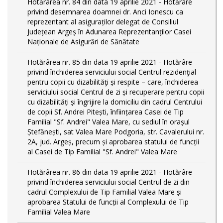
Hotărârea nr. 84 din data 19 aprilie 2021 - Hotărâre
privind desemnarea doamnei dr. Anci Ionescu ca
reprezentant al asiguraților delegat de Consiliul
Județean Argeș în Adunarea Reprezentanților Casei
Naționale de Asigurări de Sănătate
Hotărârea nr. 85 din data 19 aprilie 2021 - Hotărâre
privind închiderea serviciului social Centrul rezidenţial
pentru copii cu dizabilităţi și respite – care, închiderea
serviciului social Centrul de zi și recuperare pentru copii
cu dizabilități și îngrijire la domiciliu din cadrul Centrului
de copii Sf. Andrei Pitești, înființarea Casei de Tip
Familial "Sf. Andrei" Valea Mare, cu sediul în orașul
Ștefănești, sat Valea Mare Podgoria, str. Cavalerului nr.
2A, jud. Argeș, precum și aprobarea statului de funcții
al Casei de Tip Familial "Sf. Andrei" Valea Mare
Hotărârea nr. 86 din data 19 aprilie 2021 - Hotărâre
privind închiderea serviciului social Centrul de zi din
cadrul Complexului de Tip Familial Valea Mare și
aprobarea Statului de funcții al Complexului de Tip
Familial Valea Mare