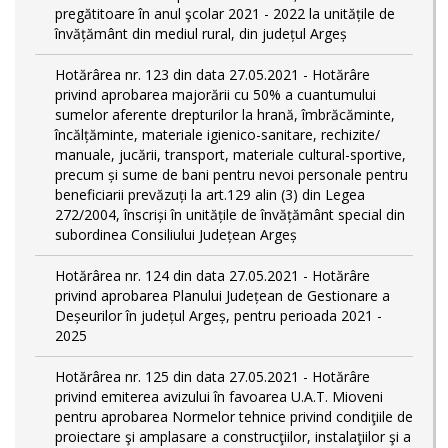
pregătitoare în anul şcolar 2021 - 2022 la unitățile de
învățământ din mediul rural, din județul Argeș
Hotărârea nr. 123 din data 27.05.2021 - Hotărâre
privind aprobarea majorării cu 50% a cuantumului
sumelor aferente drepturilor la hrană, îmbrăcăminte,
încălțăminte, materiale igienico-sanitare, rechizite/
manuale, jucării, transport, materiale cultural-sportive,
precum și sume de bani pentru nevoi personale pentru
beneficiarii prevăzuți la art.129 alin (3) din Legea
272/2004, înscriși în unitățile de învățământ special din
subordinea Consiliului Județean Argeș
Hotărârea nr. 124 din data 27.05.2021 - Hotărâre
privind aprobarea Planului Județean de Gestionare a
Deșeurilor în județul Argeș, pentru perioada 2021 -
2025
Hotărârea nr. 125 din data 27.05.2021 - Hotărâre
privind emiterea avizului în favoarea U.A.T. Mioveni
pentru aprobarea Normelor tehnice privind condiţiile de
proiectare şi amplasare a construcţiilor, instalaţiilor şi a