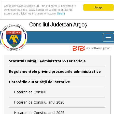
Acest site folosește cookie-uri. Prin utilizarea și navigarea în
Accept
continuare pe site-ul www.cjarges.ro, vă exprimați acordul
expres pentru folosirea informațiilor stocate.
Detalii
Consiliul Județean Argeș
Tog
nav
Statutul Unităţii Administrativ-Teritoriale
Regulamentele privind procedurile administrative
Hotărârile autorităţii deliberative
Hotarari de Consiliu
Hotarari de Consiliu, anul 2026
Hotarari de Consiliu, anul 2025