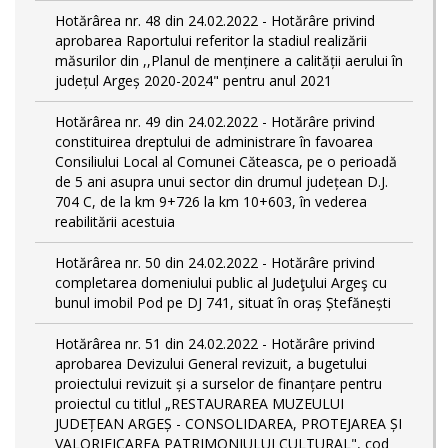
Hotărârea nr. 48 din 24.02.2022 - Hotărâre privind
aprobarea Raportului referitor la stadiul realizării
măsurilor din ,,Planul de menținere a calității aerului în
județul Argeș 2020-2024" pentru anul 2021
Hotărârea nr. 49 din 24.02.2022 - Hotărâre privind
constituirea dreptului de administrare în favoarea
Consiliului Local al Comunei Căteasca, pe o perioadă
de 5 ani asupra unui sector din drumul județean D.J.
704 C, de la km 9+726 la km 10+603, în vederea
reabilitării acestuia
Hotărârea nr. 50 din 24.02.2022 - Hotărâre privind
completarea domeniului public al Judeţului Argeş cu
bunul imobil Pod pe DJ 741, situat în oraș Ștefănești
Hotărârea nr. 51 din 24.02.2022 - Hotărâre privind
aprobarea Devizului General revizuit, a bugetului
proiectului revizuit și a surselor de finanțare pentru
proiectul cu titlul „RESTAURAREA MUZEULUI
JUDEȚEAN ARGEȘ - CONSOLIDAREA, PROTEJAREA ȘI
VALORIFICAREA PATRIMONIULUI CULTURAL", cod