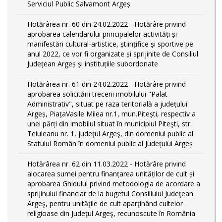
Serviciul Public Salvamont Argeș
Hotărârea nr. 60 din 24.02.2022 - Hotărâre privind
aprobarea calendarului principalelor activități și
manifestări cultural-artistice, științifice și sportive pe
anul 2022, ce vor fi organizate și sprijinite de Consiliul
Județean Argeș și instituțiile subordonate
Hotărârea nr. 61 din 24.02.2022 - Hotărâre privind
aprobarea solicitării trecerii imobilului "Palat
Administrativ", situat pe raza teritorială a județului
Argeș, PiațaVasile Milea nr.1, mun.Pitești, respectiv a
unei părți din imobilul situat în municipiul Piteşti, str.
Teiuleanu nr. 1, judeţul Argeş, din domeniul public al
Statului Român în domeniul public al Județului Argeș
Hotărârea nr. 62 din 11.03.2022 - Hotărâre privind
alocarea sumei pentru finanțarea unităților de cult și
aprobarea Ghidului privind metodologia de acordare a
sprijinului financiar de la bugetul Consiliului Judeţean
Argeş, pentru unităţile de cult aparţinând cultelor
religioase din Judeţul Argeş, recunoscute în România