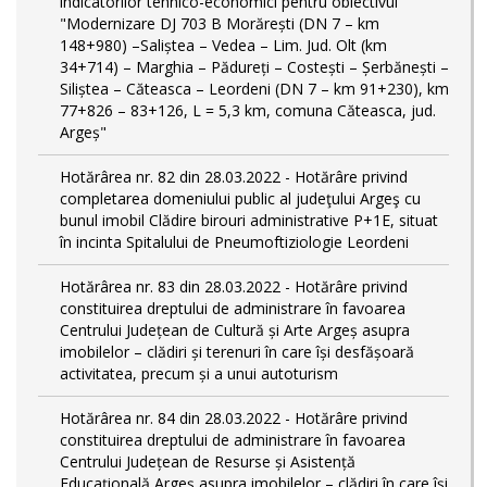
indicatorilor tehnico-economici pentru obiectivul
"Modernizare DJ 703 B Morărești (DN 7 – km
148+980) –Saliștea – Vedea – Lim. Jud. Olt (km
34+714) – Marghia – Pădureți – Costești – Șerbănești –
Siliștea – Căteasca – Leordeni (DN 7 – km 91+230), km
77+826 – 83+126, L = 5,3 km, comuna Căteasca, jud.
Argeș"
Hotărârea nr. 82 din 28.03.2022 - Hotărâre privind
completarea domeniului public al judeţului Argeş cu
bunul imobil Clădire birouri administrative P+1E, situat
în incinta Spitalului de Pneumoftiziologie Leordeni
Hotărârea nr. 83 din 28.03.2022 - Hotărâre privind
constituirea dreptului de administrare în favoarea
Centrului Județean de Cultură și Arte Argeș asupra
imobilelor – clădiri și terenuri în care își desfășoară
activitatea, precum și a unui autoturism
Hotărârea nr. 84 din 28.03.2022 - Hotărâre privind
constituirea dreptului de administrare în favoarea
Centrului Județean de Resurse și Asistență
Educațională Argeș asupra imobilelor – clădiri în care își