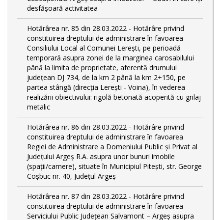
desfășoară activitatea
Hotărârea nr. 85 din 28.03.2022 - Hotărâre privind
constituirea dreptului de administrare în favoarea
Consiliului Local al Comunei Lerești, pe perioadă
temporară asupra zonei de la marginea carosabilului
până la limita de proprietate, aferentă drumului
județean DJ 734, de la km 2 până la km 2+150, pe
partea stângă (direcția Lerești - Voina), în vederea
realizării obiectivului: rigolă betonată acoperită cu grilaj
metalic
Hotărârea nr. 86 din 28.03.2022 - Hotărâre privind
constituirea dreptului de administrare în favoarea
Regiei de Administrare a Domeniului Public și Privat al
Județului Argeș R.A. asupra unor bunuri imobile
(spații/camere), situate în Municipiul Pitești, str. George
Coșbuc nr. 40, Județul Argeș
Hotărârea nr. 87 din 28.03.2022 - Hotărâre privind
constituirea dreptului de administrare în favoarea
Serviciului Public Județean Salvamont – Argeș asupra