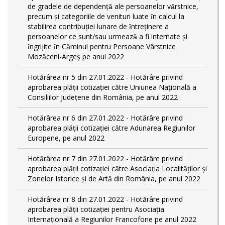
de gradele de dependențǎ ale persoanelor vȃrstnice,
precum și categoriile de venituri luate ȋn calcul la
stabilirea contribuției lunare de ȋntreținere a
persoanelor ce sunt/sau urmeazǎ a fi internate și
ȋngrijite ȋn Căminul pentru Persoane Vârstnice
Mozăceni-Argeș pe anul 2022
Hotărârea nr 5 din 27.01.2022 - Hotărâre privind
aprobarea plății cotizației către Uniunea Națională a
Consiliilor Județene din România, pe anul 2022
Hotărârea nr 6 din 27.01.2022 - Hotărâre privind
aprobarea plății cotizației către Adunarea Regiunilor
Europene, pe anul 2022
Hotărârea nr 7 din 27.01.2022 - Hotărâre privind
aprobarea plății cotizației către Asociația Localităților și
Zonelor Istorice și de Artă din România, pe anul 2022
Hotărârea nr 8 din 27.01.2022 - Hotărâre privind
aprobarea plății cotizației pentru Asociația
Internațională a Regiunilor Francofone pe anul 2022