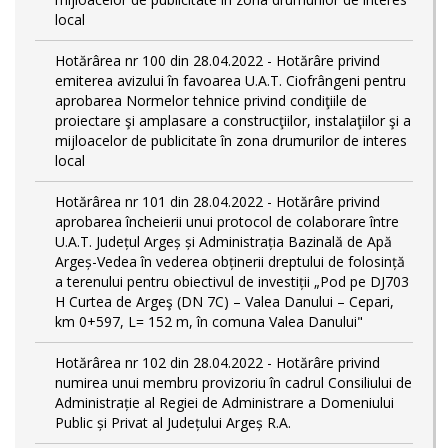
local
Hotărârea nr 100 din 28.04.2022 - Hotărâre privind
emiterea avizului în favoarea U.A.T. Ciofrângeni pentru
aprobarea Normelor tehnice privind condiţiile de
proiectare şi amplasare a construcţiilor, instalaţiilor şi a
mijloacelor de publicitate în zona drumurilor de interes
local
Hotărârea nr 101 din 28.04.2022 - Hotărâre privind
aprobarea încheierii unui protocol de colaborare între
U.A.T. Județul Argeș și Administrația Bazinală de Apă
Argeș-Vedea în vederea obținerii dreptului de folosință
a terenului pentru obiectivul de investiții „Pod pe DJ703
H Curtea de Argeş (DN 7C) – Valea Danului – Cepari,
km 0+597, L= 152 m, în comuna Valea Danului"
Hotărârea nr 102 din 28.04.2022 - Hotărâre privind
numirea unui membru provizoriu în cadrul Consiliului de
Administrație al Regiei de Administrare a Domeniului
Public și Privat al Județului Argeș R.A.