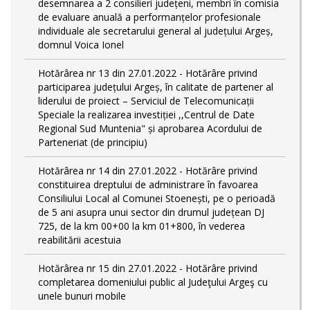
desemnarea a 2 consilieri județeni, membri în comisia
de evaluare anuală a performanțelor profesionale
individuale ale secretarului general al județului Argeș,
domnul Voica Ionel
Hotărârea nr 13 din 27.01.2022 - Hotărâre privind
participarea județului Argeș, în calitate de partener al
liderului de proiect – Serviciul de Telecomunicații
Speciale la realizarea investiției ,,Centrul de Date
Regional Sud Muntenia" și aprobarea Acordului de
Parteneriat (de principiu)
Hotărârea nr 14 din 27.01.2022 - Hotărâre privind
constituirea dreptului de administrare în favoarea
Consiliului Local al Comunei Stoenești, pe o perioadă
de 5 ani asupra unui sector din drumul județean DJ
725, de la km 00+00 la km 01+800, în vederea
reabilitării acestuia
Hotărârea nr 15 din 27.01.2022 - Hotărâre privind
completarea domeniului public al Judeţului Argeş cu
unele bunuri mobile