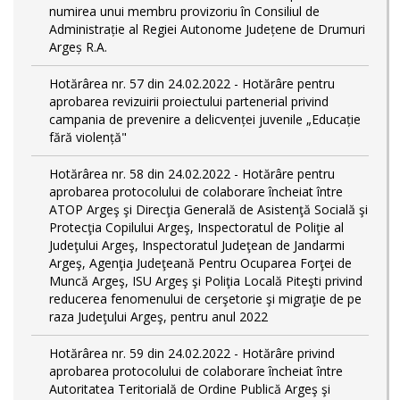
numirea unui membru provizoriu în Consiliul de
Administrație al Regiei Autonome Județene de Drumuri
Argeș R.A.
Hotărârea nr. 57 din 24.02.2022 - Hotărâre pentru
aprobarea revizuirii proiectului partenerial privind
campania de prevenire a delicvenței juvenile „Educație
fără violență"
Hotărârea nr. 58 din 24.02.2022 - Hotărâre pentru
aprobarea protocolului de colaborare încheiat între
ATOP Argeş şi Direcţia Generală de Asistenţă Socială şi
Protecţia Copilului Argeş, Inspectoratul de Poliţie al
Judeţului Argeş, Inspectoratul Judeţean de Jandarmi
Argeş, Agenţia Judeţeană Pentru Ocuparea Forţei de
Muncă Argeş, ISU Argeş şi Poliţia Locală Piteşti privind
reducerea fenomenului de cerşetorie şi migraţie de pe
raza Judeţului Argeş, pentru anul 2022
Hotărârea nr. 59 din 24.02.2022 - Hotărâre privind
aprobarea protocolului de colaborare încheiat între
Autoritatea Teritorială de Ordine Publică Argeş şi