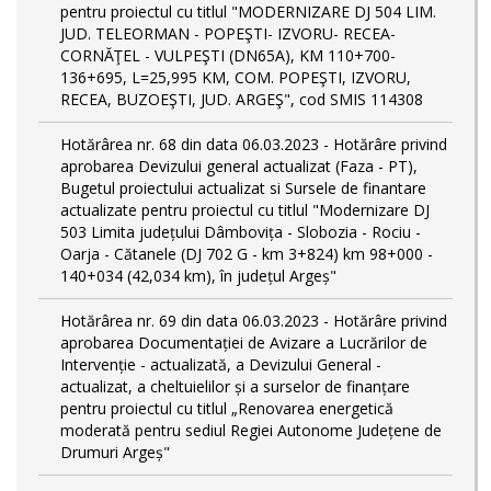
pentru proiectul cu titlul "MODERNIZARE DJ 504 LIM.
JUD. TELEORMAN - POPEŞTI- IZVORU- RECEA-
CORNĂŢEL - VULPEŞTI (DN65A), KM 110+700-
136+695, L=25,995 KM, COM. POPEŞTI, IZVORU,
RECEA, BUZOEŞTI, JUD. ARGEŞ", cod SMIS 114308
Hotărârea nr. 68 din data 06.03.2023 - Hotărâre privind
aprobarea Devizului general actualizat (Faza - PT),
Bugetul proiectului actualizat si Sursele de finantare
actualizate pentru proiectul cu titlul "Modernizare DJ
503 Limita județului Dâmbovița - Slobozia - Rociu -
Oarja - Cătanele (DJ 702 G - km 3+824) km 98+000 -
140+034 (42,034 km), în județul Argeș"
Hotărârea nr. 69 din data 06.03.2023 - Hotărâre privind
aprobarea Documentației de Avizare a Lucrărilor de
Intervenție - actualizată, a Devizului General -
actualizat, a cheltuielilor și a surselor de finanțare
pentru proiectul cu titlul „Renovarea energetică
moderată pentru sediul Regiei Autonome Județene de
Drumuri Argeș"