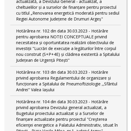
actualizată, a Devizului General - actualizat, a
cheltuielilor și a surselor de finanțare pentru proiectul
cu titlul „Renovarea energetică moderată pentru sediul
Regiei Autonome Județene de Drumuri Argeș"
Hotărârea nr. 102 din data 30.03.2023 - Hotărâre
pentru aprobarea NOTEI CONCEPTUALE privind
necesitatea și oportunitatea realizării obiectivului de
investiții "Lucrări de execuție a legăturilor între corpul
nou construit (S+P+4E) și clădirea existentă a Spitalului
Județean de Urgență Pitești"
Hotărârea nr. 103 din data 30.03.2023 - Hotărâre
privind aprobarea Regulamentului de organizare și
funcționare a Spitalului de Pneumoftiziologie ,,Sfântul
Andrei" Valea Iașului
Hotărârea nr. 104 din data 30.03.2023 - Hotărâre
privind aprobarea Devizului general actualizat, a
Bugetului proiectului actualizat și a Surselor de
finanțare actualizate pentru proiectul "Creşterea
eficienţei energetice a Palatului Administrativ, situat în
Piteşti - Piaţa Vasile Milea, nr.1, judeţul Argeş"