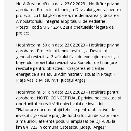
Hotărârea nr. 49 din data 23.02.2023 - Hotărâre privind
aprobarea Proiectului tehnic, a Devizului general pentru
proiectul cu titlul „Extinderea, modernizarea și dotarea
Ambulatoriului Integrat al Spitalului de Pediatrie
Pitești", cod SMIS 125102 și a cheltuielilor legate de
proiect
Hotărârea nr. 50 din data 23.02.2023 - Hotărâre privind
aprobarea Proiectului tehnic revizuit, a Devizului
general revizuit, a Graficului fizic de execuţie revizuit, a
bugetului proiectului revizuit și a Surselor de finanțare
revizuite pentru obiectivul "Creşterea eficienţei
energetice a Palatului Administrativ, situat în Piteşti -
Piaţa Vasile Milea, nr.1, judeţul Argeş"
Hotărârea nr. 51 din data 23.02.2023 - Hotărâre pentru
aprobarea NOTEI CONCEPTUALE privind necesitatea și
oportunitatea realizării obiectivului de investiții
"Elaborare documentații tehnice pentru obiectivul de
investiţii: „Execuție prag de fund și lucrări de stabilizare
a malurilor, aferente podului amplasat pe DJ 703B la
km 84+723 în comuna Căteasca, județul Argeș"