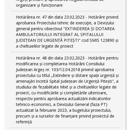
organizare și funcționare
Hotărârea nr. 47 din data 23.02.2023 - Hotărâre privind
aprobarea Proiectului tehnic de execuţie, a Devizului
general pentru obiectivul "EXTINDEREA ȘI DOTAREA
AMBULATORIULUI INTEGRAT AL SPITALULUI
JUDEȚEAN DE URGENȚĂ PITEȘTI" cod SMIS 123890 și
a cheltuielilor legate de proiect
Hotărârea nr. 48 din data 23.02.2023 - Hotărâre pentru
modificarea și completarea Hotărârii Consiliului
Județean Argeș nr. 103/12.04.2018 privind aprobarea
proiectului cu titlul „Extindere și dotare spații urgență și
amenajări incintă Spital Județean de Urgență Pitești", a
studiului de fezabilitate Mixt și a cheltuielilor legate de
proiect, cu modificările și completările ulterioare,
respectiv pentru aprobarea actualizării indicatorilor
tehnico-economici, a Devizului General (faza PT)
actualizat la februarie 2023, a bugetului proiectului,
precum și a surselor de finanțare privind proiectul de
referință