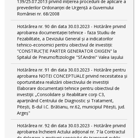
139/25.07.2013 privind inițierea procedurii de aplicare a
prevederilor Ordonanței de Urgență a Guvernului
României nr. 68/2008
Hotărârea nr. 90 din data 30.03.2023 - Hotărâre privind
aprobarea documentației tehnice - faza Studiu de
Fezabilitate, a Devizului General și a indicatorilor
tehnico-economici pentru obiectivul de investiții:
"CONSTRUCȚIE PARTER GENERATOR OXIGEN" la
Spitalul de Pneumoftiziologie "Sf.Andrei" Valea Iașului
Hotărârea nr. 91 din data 30.03.2023 - Hotărâre pentru
aprobarea NOTEI CONCEPTUALE privind necesitatea și
oportunitatea realizării obiectivului de investiții
Elaborare documentații tehnice pentru obiectivul de
investiţii: „Consolidare și Reabilitare corp C3,
aparținând Centrului de Diagnostic și Tratament,
Pitești, B-dul I.C. Brătianu, nr.62, municipiul Pitești, jud.
Argeș"
Hotărârea nr. 92 din data 30.03.2023 - Hotărâre privind
aprobarea încheierii Actului adițional nr. 7 la Contractul
de delegare a gestiunii serviciului de transport public