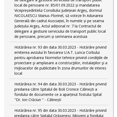
local de persoane nr. 85/01.09.2022 și mandatarea
Vicepreședintelui Consiliului Județean Argeș, domnul
NICOLAESCU Marius-Florinel, să voteze în Adunarea
Generală din cadrul Asociației, în numele și pe seama
Județului Argeș, Actul adițional nr. 7 la Contractul de
delegare a gestiunii serviciului de transport public local
de persoane, precum și semnarea acestuia
Hotărârea nr. 93 din data 30.03.2023 - Hotărâre privind
emiterea avizului în favoarea U.A.T. Lunca Corbului
pentru aprobarea Normelor tehnice privind condiţiile de
proiectare şi amplasare a construcţiilor, instalaţiilor şi a
mijloacelor de publicitate în zona drumurilor de interes
local
Hotărârea nr. 94 din data 30.03.2023 - Hotărâre privind
predarea către Spitalul de Boli Cronice Călinești a
fondului de documente ce a aparținut fostului Spital
"Dr. Ion Crăciun " - Călinești
Hotărârea nr. 95 din data 30.03.2023 - Hotărâre privind
predarea către Spitalul Orășenesc Mioveni a fondului