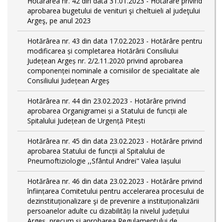
Hotărârea nr. 42 din data 31.01.2023 - Hotărâre privind
aprobarea bugetului de venituri şi cheltuieli al judeţului
Argeş, pe anul 2023
Hotărârea nr. 43 din data 17.02.2023 - Hotărâre pentru
modificarea și completarea Hotărârii Consiliului
Județean Argeș nr. 2/2.11.2020 privind aprobarea
componenței nominale a comisiilor de specialitate ale
Consiliului Județean Argeș
Hotărârea nr. 44 din 23.02.2023 - Hotărâre privind
aprobarea Organigramei și a Statului de funcții ale
Spitalului Județean de Urgență Pitești
Hotărârea nr. 45 din data 23.02.2023 - Hotărâre privind
aprobarea Statului de funcții al Spitalului de
Pneumoftiziologie ,,Sfântul Andrei" Valea Iașului
Hotărârea nr. 46 din data 23.02.2023 - Hotărâre privind
înființarea Comitetului pentru accelerarea procesului de
dezinstituționalizare şi de prevenire a instituționalizării
persoanelor adulte cu dizabilități la nivelul județului
Argeș, precum și aprobarea Regulamentului de