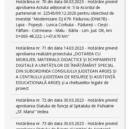
Hotărârea nr. 70 din data 06.03.2023 - Hotărâre privind
aprobarea Actului adițional nr. 5 la Acordul de
parteneriat nr. 22545/09.12.2020 pentru obiectivul de
investiții "Modernizare DJ 679: Păduroiu (DN67B) -
Lipia - Popești - Lunca Corbului - Pădureți – Ciești -
Fâlfani - Cotmeana - Malu - Bârla - Lim. Jud. Olt, km
0+000-48.222; L=47,670 km"
Hotărârea nr. 71 din data 14.03.2023 - Hotărâre privind
aprobarea realizării proiectului „DOTAREA CU
MOBILIER, MATERIALE DIDACTICE ȘI ECHIPAMENTE
DIGITALE A UNITĂȚILOR DE ÎNVĂȚĂMÂNT SPECIAL
DIN SUBORDINEA CONSILIULUI JUDEȚEAN ARGEȘ ȘI
A CENTRULUI JUDEȚEAN DE RESURSE ȘI ASISTENȚĂ
EDUCAȚIONALĂ ARGEȘ și a cheltuielilor legate de
proiect
Hotărârea nr. 72 din data 30.03.2023 - Hotărâre privind
aprobarea Statului de funcţii al Spitalului de Psihiatrie
„Sf. Maria" Vedea
Hotărârea nr. 73 din data 30.03.2023 - Hotărâre privind