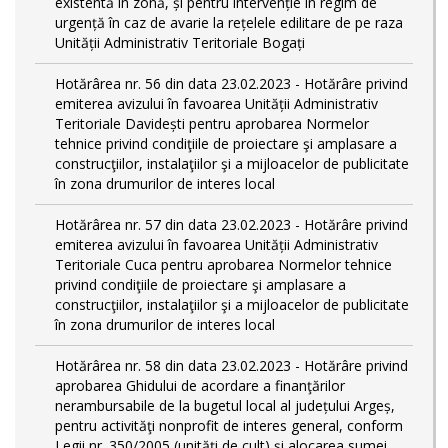
existentă în zonă, și pentru intervenție în regim de
urgență în caz de avarie la rețelele edilitare de pe raza
Unității Administrativ Teritoriale Bogați
Hotărârea nr. 56 din data 23.02.2023 - Hotărâre privind
emiterea avizului în favoarea Unității Administrativ
Teritoriale Davidești pentru aprobarea Normelor
tehnice privind condiţiile de proiectare şi amplasare a
construcţiilor, instalaţiilor şi a mijloacelor de publicitate
în zona drumurilor de interes local
Hotărârea nr. 57 din data 23.02.2023 - Hotărâre privind
emiterea avizului în favoarea Unității Administrativ
Teritoriale Cuca pentru aprobarea Normelor tehnice
privind condiţiile de proiectare şi amplasare a
construcţiilor, instalaţiilor şi a mijloacelor de publicitate
în zona drumurilor de interes local
Hotărârea nr. 58 din data 23.02.2023 - Hotărâre privind
aprobarea Ghidului de acordare a finanţărilor
nerambursabile de la bugetul local al județului Argeș,
pentru activităţi nonprofit de interes general, conform
Legii nr. 350/2005 (unități de cult) și alocarea sumei