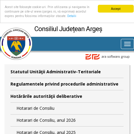
Acest site folosește cookie-uri. Prin utilizarea și navigarea în
Accept
continuare pe site-ul www.cjarges.ro, vă exprimați acordul
expres pentru folosirea informațiilor stocate.
Detalii
Consiliul Județean Argeș
Tog
nav
Statutul Unităţii Administrativ-Teritoriale
Regulamentele privind procedurile administrative
Hotărârile autorităţii deliberative
Hotarari de Consiliu
Hotarari de Consiliu, anul 2026
Hotarari de Consiliu, anul 2025