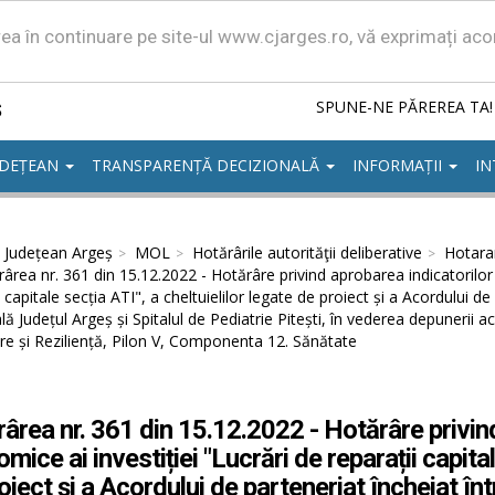
area în continuare pe site-ul www.cjarges.ro, vă exprimați ac
ș
SPUNE-NE PĂREREA TA!
UDEȚEAN
TRANSPARENȚĂ DECIZIONALĂ
INFORMAȚII
IN
l Județean Argeș
MOL
Hotărârile autorităţii deliberative
Hotarar
ârea nr. 361 din 15.12.2022 - Hotărâre privind aprobarea indicatorilor
i capitale secția ATI", a cheltuielilor legate de proiect și a Acordului d
ală Județul Argeș și Spitalul de Pediatrie Pitești, în vederea depunerii a
e și Reziliență, Pilon V, Componenta 12. Sănătate
ârea nr. 361 din 15.12.2022 - Hotărâre privind
mice ai investiției "Lucrări de reparații capital
oiect și a Acordului de parteneriat încheiat în