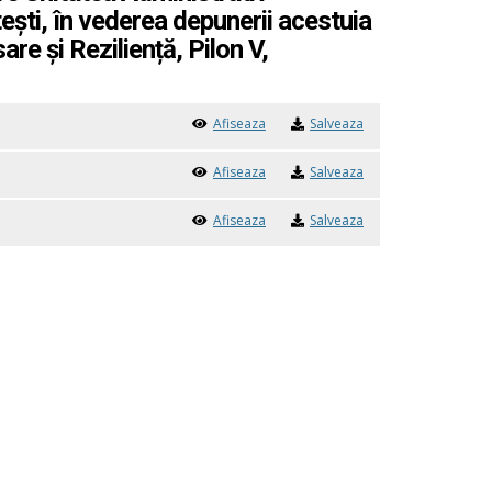
tești, în vederea depunerii acestuia
re și Reziliență, Pilon V,
Afiseaza
Salveaza
Afiseaza
Salveaza
Afiseaza
Salveaza