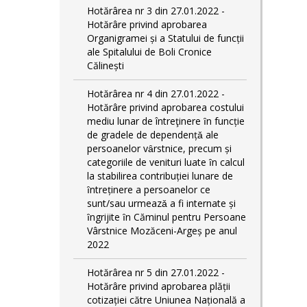
Hotărârea nr 3 din 27.01.2022 -
Hotărâre privind aprobarea
Organigramei și a Statului de funcții
ale Spitalului de Boli Cronice
Călinești
Hotărârea nr 4 din 27.01.2022 -
Hotărâre privind aprobarea costului
mediu lunar de întreţinere ȋn funcție
de gradele de dependențǎ ale
persoanelor vȃrstnice, precum și
categoriile de venituri luate ȋn calcul
la stabilirea contribuției lunare de
ȋntreținere a persoanelor ce
sunt/sau urmeazǎ a fi internate și
ȋngrijite ȋn Căminul pentru Persoane
Vârstnice Mozăceni-Argeș pe anul
2022
Hotărârea nr 5 din 27.01.2022 -
Hotărâre privind aprobarea plății
cotizației către Uniunea Națională a