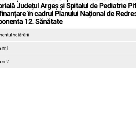
orială Județul Argeș și Spitalul de Pediatrie Pi
finanțare în cadrul Planului Național de Redresa
onenta 12. Sănătate
entul hotărârii
 nr.1
 nr.2