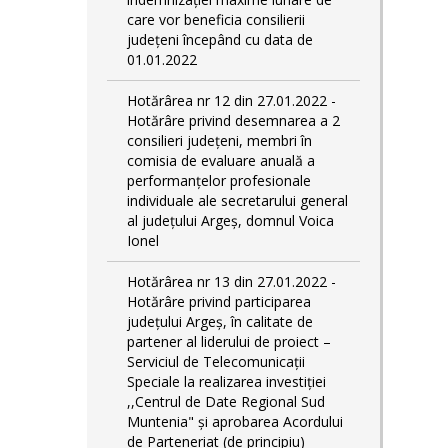
care vor beneficia consilierii
județeni începând cu data de
01.01.2022
Hotărârea nr 12 din 27.01.2022 -
Hotărâre privind desemnarea a 2
consilieri județeni, membri în
comisia de evaluare anuală a
performanțelor profesionale
individuale ale secretarului general
al județului Argeș, domnul Voica
Ionel
Hotărârea nr 13 din 27.01.2022 -
Hotărâre privind participarea
județului Argeș, în calitate de
partener al liderului de proiect –
Serviciul de Telecomunicații
Speciale la realizarea investiției
,,Centrul de Date Regional Sud
Muntenia" și aprobarea Acordului
de Parteneriat (de principiu)