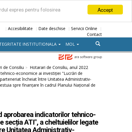
Accept
ordul expres pentru folosirea
Accesibilitate
Date deschise
Servicii Online
|
|
|
|
Contact
TEGRITATE INSTITUTIONALA
MOL
i de Consiliu
Hotarari de Consiliu, anul 2022
 tehnico-economice ai investiției "Lucrări de
e parteneriat încheiat între Unitatea Administrativ-
cestuia spre finanțare în cadrul Planului Național de
 aprobarea indicatorilor tehnico-
e secția ATI", a cheltuielilor legate
tre Unitatea Administrativ-