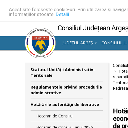
Acest site folosește cookie-uri. Prin utilizarea și navig
informațiilor stocate.
Detalii
Consiliul Județean Arge
JUDEȚUL ARGEȘ
CONSILIUL J
Consiliu
Statutul Unităţii Administrativ-
Hotăr
Teritoriale
reparați
Teritori
Regulamentele privind procedurile
Redresar
administrative
Hotărârile autorităţii deliberative
Hotăr
Hotarari de Consiliu
econo
de pr
Hotarari de Consiliu, anul 2026