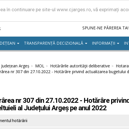
area în continuare pe site-ul www.cjarges.ro, vă exprimați ac
ș
SPUNE-NE PĂREREA TA!
UDEȚEAN
TRANSPARENȚĂ DECIZIONALĂ
INFORMAȚII
IN
l Județean Argeș
MOL
Hotărârile autorităţii deliberative
Hotarar
ârea nr 307 din 27.10.2022 - Hotărâre privind actualizarea bugetului de 
ârea nr 307 din 27.10.2022 - Hotărâre privind
eltuieli al Județului Argeș pe anul 2022
entul hotărârii