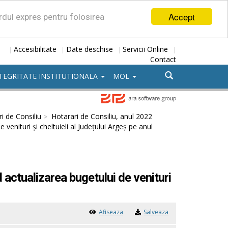
Accept
ordul expres pentru folosirea
Accesibilitate
Date deschise
Servicii Online
|
|
|
|
Contact
TEGRITATE INSTITUTIONALA
MOL
i de Consiliu
Hotarari de Consiliu, anul 2022
venituri și cheltuieli al Județului Argeș pe anul
 actualizarea bugetului de venituri
Afiseaza
Salveaza