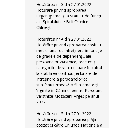
Hotărârea nr 3 din 27.01.2022 -
Hotărâre privind aprobarea
Organigramei și a Statului de funcții
ale Spitalului de Boli Cronice
Călinești
Hotărârea nr 4 din 27.01.2022 -
Hotărâre privind aprobarea costului
mediu lunar de întreţinere ȋn funcție
de gradele de dependențǎ ale
persoanelor vȃrstnice, precum și
categoriile de venituri luate ȋn calcul
la stabilirea contribuției lunare de
ȋntreținere a persoanelor ce
sunt/sau urmeazǎ a fi internate și
ȋngrijite ȋn Căminul pentru Persoane
Vârstnice Mozăceni-Argeș pe anul
2022
Hotărârea nr 5 din 27.01.2022 -
Hotărâre privind aprobarea plății
cotizației către Uniunea Națională a