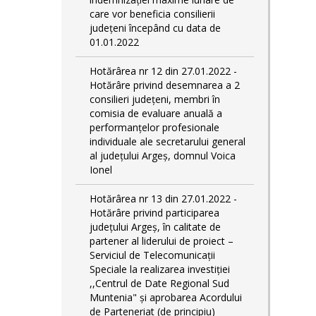
care vor beneficia consilierii
județeni începând cu data de
01.01.2022
Hotărârea nr 12 din 27.01.2022 -
Hotărâre privind desemnarea a 2
consilieri județeni, membri în
comisia de evaluare anuală a
performanțelor profesionale
individuale ale secretarului general
al județului Argeș, domnul Voica
Ionel
Hotărârea nr 13 din 27.01.2022 -
Hotărâre privind participarea
județului Argeș, în calitate de
partener al liderului de proiect –
Serviciul de Telecomunicații
Speciale la realizarea investiției
,,Centrul de Date Regional Sud
Muntenia" și aprobarea Acordului
de Parteneriat (de principiu)