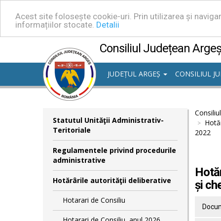
Acest site folosește cookie-uri. Prin utilizarea și navig
informațiilor stocate.
Detalii
Consiliul Județean Arge
JUDEȚUL ARGEȘ
CONSILIUL J
Consiliu
Statutul Unităţii Administrativ-
Hotăr
Teritoriale
2022
Regulamentele privind procedurile
administrative
Hotăr
Hotărârile autorităţii deliberative
și ch
Hotarari de Consiliu
Docum
Hotarari de Consiliu, anul 2026