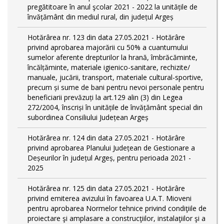
pregătitoare în anul şcolar 2021 - 2022 la unitățile de
învățământ din mediul rural, din județul Argeș
Hotărârea nr. 123 din data 27.05.2021 - Hotărâre
privind aprobarea majorării cu 50% a cuantumului
sumelor aferente drepturilor la hrană, îmbrăcăminte,
încălțăminte, materiale igienico-sanitare, rechizite/
manuale, jucării, transport, materiale cultural-sportive,
precum și sume de bani pentru nevoi personale pentru
beneficiarii prevăzuți la art.129 alin (3) din Legea
272/2004, înscriși în unitățile de învățământ special din
subordinea Consiliului Județean Argeș
Hotărârea nr. 124 din data 27.05.2021 - Hotărâre
privind aprobarea Planului Județean de Gestionare a
Deșeurilor în județul Argeș, pentru perioada 2021 -
2025
Hotărârea nr. 125 din data 27.05.2021 - Hotărâre
privind emiterea avizului în favoarea U.A.T. Mioveni
pentru aprobarea Normelor tehnice privind condiţiile de
proiectare şi amplasare a construcţiilor, instalaţiilor şi a