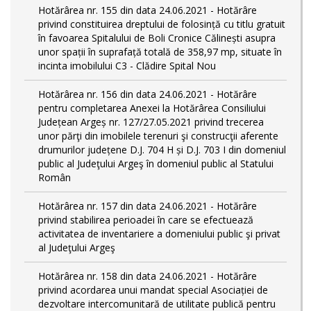
Hotărârea nr. 155 din data 24.06.2021 - Hotărâre
privind constituirea dreptului de folosință cu titlu gratuit
în favoarea Spitalului de Boli Cronice Călinești asupra
unor spații în suprafață totală de 358,97 mp, situate în
incinta imobilului C3 - Clădire Spital Nou
Hotărârea nr. 156 din data 24.06.2021 - Hotărâre
pentru completarea Anexei la Hotărârea Consiliului
Județean Argeș nr. 127/27.05.2021 privind trecerea
unor părţi din imobilele terenuri şi construcţii aferente
drumurilor județene D.J. 704 H și D.J. 703 I din domeniul
public al Judeţului Argeş în domeniul public al Statului
Român
Hotărârea nr. 157 din data 24.06.2021 - Hotărâre
privind stabilirea perioadei în care se efectuează
activitatea de inventariere a domeniului public şi privat
al Judeţului Argeş
Hotărârea nr. 158 din data 24.06.2021 - Hotărâre
privind acordarea unui mandat special Asociației de
dezvoltare intercomunitară de utilitate publică pentru