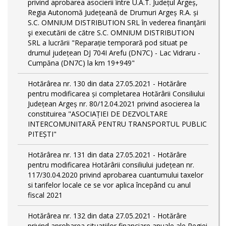
privind aprobarea asocierii între U.A.T. Județul Argeș,
Regia Autonomă Județeană de Drumuri Argeș R.A. și
S.C. OMNIUM DISTRIBUTION SRL în vederea finanţării
şi executării de către S.C. OMNIUM DISTRIBUTION
SRL a lucrării "Reparație temporară pod situat pe
drumul județean DJ 704I Arefu (DN7C) - Lac Vidraru -
Cumpăna (DN7C) la km 19+949"
Hotărârea nr. 130 din data 27.05.2021 - Hotărâre
pentru modificarea și completarea Hotărârii Consiliului
Județean Argeș nr. 80/12.04.2021 privind asocierea la
constituirea "ASOCIAȚIEI DE DEZVOLTARE
INTERCOMUNITARĂ PENTRU TRANSPORTUL PUBLIC
PITEȘTI"
Hotărârea nr. 131 din data 27.05.2021 - Hotărâre
pentru modificarea Hotărârii consiliului județean nr.
117/30.04.2020 privind aprobarea cuantumului taxelor
si tarifelor locale ce se vor aplica începând cu anul
fiscal 2021
Hotărârea nr. 132 din data 27.05.2021 - Hotărâre
privind aprobarea situațiilor financiare anuale ale Regiei