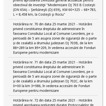
privind aprobarea Devizului general actualizat pentru
obiectivul de investiţii "Modernizare DJ 703 B Costeşti
(DN 65A) – Şerbăneşti (DJ 659), KM 60+325 – 68+783,
L = 8,458 km, la Costeşti şi Rociu"
Hotărârea nr. 70 din data 25 martie 2021 - Hotărâre
privind constituirea dreptului de administrare în
favoarea Consiliului Local al Comunei Leordeni, pe o
perioadă de 5 ani asupra zonei de siguranță de o parte
și de cealaltă a drumului județean DJ 703B, de la km
88+289 la km 89+209, în vederea accesării de Fonduri
Europene pentru modernizare
Hotărârea nr. 71 din data 25 martie 2021 - Hotărâre
privind constituirea dreptului de administrare în
favoarea Consiliului Local al Comunei Leordeni, pe o
perioadă de 5 ani asupra zonei de siguranță de o parte
și de cealaltă a drumului județean DJ 702C, de la km
0+00 la km 3+986, în vederea accesării de Fonduri
Europene pentru modernizare
Hotărârea nr. 72 din data 25 martie 2021 - Hotărâre
privind aprobarea prelungirii duratei Protocoalelor de