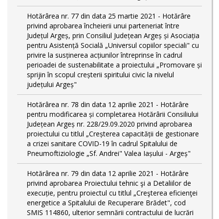
Hotărârea nr. 77 din data 25 martie 2021 - Hotărâre
privind aprobarea încheierii unui parteneriat între
Județul Argeș, prin Consiliul Județean Argeș și Asociația
pentru Asistență Socială „Universul copiilor speciali" cu
privire la susținerea acțiunilor întreprinse în cadrul
perioadei de sustenabilitate a proiectului „Promovare și
sprijin în scopul creșterii spiritului civic la nivelul
județului Argeș"
Hotărârea nr. 78 din data 12 aprilie 2021 - Hotărâre
pentru modificarea și completarea Hotărârii Consiliului
Județean Argeș nr. 228/29.09.2020 privind aprobarea
proiectului cu titlul „Creșterea capacității de gestionare
a crizei sanitare COVID-19 în cadrul Spitalului de
Pneumoftiziologie „Sf. Andrei" Valea Iașului - Argeș"
Hotărârea nr. 79 din data 12 aprilie 2021 - Hotărâre
privind aprobarea Proiectului tehnic şi a Detaliilor de
execuție, pentru proiectul cu titlul „Creşterea eficienţei
energetice a Spitalului de Recuperare Brădet", cod
SMIS 114860, ulterior semnării contractului de lucrări