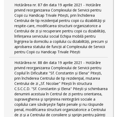
Hotărârea nr. 87 din data 19 aprilie 2021 - Hotărâre
privind reorganizarea Complexului de Servicii pentru
Copii cu Handicap Trivale Pitești, prin închiderea
Centrului de tip rezidenţial pentru copii cu dizabilităţi și
respite-care, modificarea structurii organizatorice a
Centrului de zi și recuperare pentru copii cu dizabilități,
înființarea serviciului social Echipa mobilă pentru
îngrijirea la domiciliu a copilului cu dizabilități, precum și
aprobarea statului de funcții al Complexului de Servicii
pentru Copii cu Handicap Trivale Pitești
Hotărârea nr. 88 din data 19 aprilie 2021 - Hotărâre
privind reorganizarea Complexului de Servicii pentru
Copilul în Dificultate "Sf. Constantin și Elena" Pitești,
prin închiderea Centrului de tip rezidenţial, mutarea
Centrului de zi „Sf. Nicolae" Pitești în structura
C.S.C.C.D. "Sf. Constantin și Elena" Pitești și schimbarea
denumirii acestuia în Centrul de zi pentru orientarea,
supravegherea şi sprijinirea reintegrării sociale a
copilului care săvârşeşte fapte penale şi nu răspunde
penal, modificarea structurii organizatorice a Centrului
de zi și a Centrului de consiliere și sprijin pentru părinți