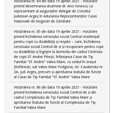
Hotărârea nr. 84 din data 19 aprilie 2021 - Hotărâre
privind desemnarea doamnei dr. Anci Ionescu ca
reprezentant al asiguraților delegat de Consiliul
Județean Argeș în Adunarea Reprezentanților Casei
Naționale de Asigurări de Sănătate
Hotărârea nr. 85 din data 19 aprilie 2021 - Hotărâre
privind închiderea serviciului social Centrul rezidenţial
pentru copii cu dizabilităţi și respite – care, închiderea
serviciului social Centrul de zi și recuperare pentru copii
cu dizabilități și îngrijire la domiciliu din cadrul Centrului
de copii Sf. Andrei Pitești, înființarea Casei de Tip
Familial "Sf. Andrei" Valea Mare, cu sediul în orașul
Ștefănești, sat Valea Mare Podgoria, str. Cavalerului nr.
2A, jud. Argeș, precum și aprobarea statului de funcții
al Casei de Tip Familial "Sf. Andrei" Valea Mare
Hotărârea nr. 86 din data 19 aprilie 2021 - Hotărâre
privind închiderea serviciului social Centrul de zi din
cadrul Complexului de Tip Familial Valea Mare și
aprobarea Statului de funcții al Complexului de Tip
Familial Valea Mare