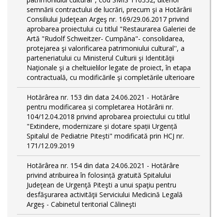
semnării contractului de lucrări, precum şi a Hotărârii
Consiliului Judeţean Argeş nr. 169/29.06.2017 privind
aprobarea proiectului cu titlul "Restaurarea Galeriei de
Artă "Rudolf Schweitzer- Cumpăna"- consolidarea,
protejarea şi valorificarea patrimoniului cultural'', a
parteneriatului cu Ministerul Culturii şi Identităţii
Naţionale şi a cheltuielilor legate de proiect, în etapa
contractuală, cu modificările şi completările ulterioare
Hotărârea nr. 153 din data 24.06.2021 - Hotărâre
pentru modificarea și completarea Hotărârii nr.
104/12.04.2018 privind aprobarea proiectului cu titlul
"Extindere, modernizare și dotare spații Urgență
Spitalul de Pediatrie Pitești" modificată prin HCJ nr.
171/12.09.2019
Hotărârea nr. 154 din data 24.06.2021 - Hotărâre
privind atribuirea în folosință gratuită Spitalului
Judeţean de Urgenţă Piteşti a unui spaţiu pentru
desfăşurarea activităţii Serviciului Medicină Legală
Argeş - Cabinetul teritorial Călineşti