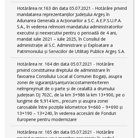
Hotărârea nr.163 din data 05.07.2021 - Hotărâre privind
mandatarea reprezentanților Județului Argeș în
Adunarea Generală a Acționarilor a S.C. A.E.P.S.U.P.A.
S.A., în vederea reînnoirii mandatului administratorilor
executivi și neexecutivi pentru o perioadă de 4 ani,
mandat iulie 2021 – iulie 2025, în Consiliul de
administrație al S.C. Administrare și Exploatare a
Patrimoniului și Serviciilor de Utilitaţi Publice Argeș S.A.
Hotărârea nr. 164 din data 05.07.2021 - Hotărâre
privind constituirea dreptului de administrare în
favoarea Consiliului Local al Comunei Bogați, asupra
zonei de siguranță/șanțuri/acostamente/teren
neîmprejmuit de o parte și de cealaltă a drumului
județean DJ 702C, de la km 3+986 la km 13+900, pe o
lungime de 9,914 km., precum și asupra zonei
carosabile între pozițiile kilometrice 9+660 – 9+690 și
13+190 – 13+240, în vederea accesării de Fonduri
Europene pentru modernizare
Hotărârea nr. 165 din data 05.07.2021 - Hotărâre