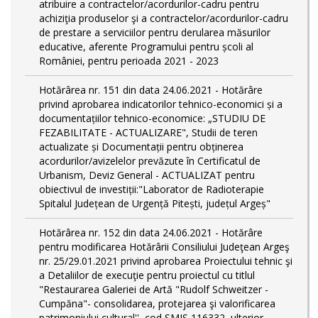
atribuire a contractelor/acordurilor-cadru pentru
achiziţia produselor şi a contractelor/acordurilor-cadru
de prestare a serviciilor pentru derularea măsurilor
educative, aferente Programului pentru școli al
României, pentru perioada 2021 - 2023
Hotărârea nr. 151 din data 24.06.2021 - Hotărâre
privind aprobarea indicatorilor tehnico-economici și a
documentațiilor tehnico-economice: „STUDIU DE
FEZABILITATE - ACTUALIZARE", Studii de teren
actualizate și Documentații pentru obținerea
acordurilor/avizelelor prevăzute în Certificatul de
Urbanism, Deviz General - ACTUALIZAT pentru
obiectivul de investiții:"Laborator de Radioterapie
Spitalul Județean de Urgență Pitești, județul Argeș"
Hotărârea nr. 152 din data 24.06.2021 - Hotărâre
pentru modificarea Hotărârii Consiliului Judeţean Argeş
nr. 25/29.01.2021 privind aprobarea Proiectului tehnic şi
a Detaliilor de execuţie pentru proiectul cu titlul
"Restaurarea Galeriei de Artă "Rudolf Schweitzer -
Cumpăna"- consolidarea, protejarea şi valorificarea
patrimoniului cultural'', cod SMIS 116332, ulterior