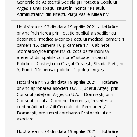
Generale de Asistență Socială și Protecția Copilului
Argeș a unui spațiu, situat în incinta "Palatului
Administrativ" din Pitești, Piața Vasile Milea nr.1
Hotărârea nr. 92 din data 19 aprilie 2021 - Hotărâre
privind închirierea prin licitație publică a spațiilor cu
destinație "medicală/conexă actului medical, camera 1,
camera 15, camera 16 și camera 17 - Cabinete
Stomatologice împreună cu cota parte indiviză
aferentă din spațiile comune" situate în cadrul
Policlinicii Costești din Orașul Costești, Strada Pieții, nr.
5, Punct "Dispensar policlinic", județul Argeș
Hotărârea nr. 93 din data 19 aprilie 2021 - Hotărâre
privind aprobarea asocierii U.A.T. Județul Argeș, prin
Consiliul Județean Argeș cu U.A.T. Domnești, prin
Consiliul Local al Comunei Domnești, în vederea
continuării activității Centrului de Permanență
Domnești, precum și aprobarea Protocolului de
asociere
Hotărârea nr. 94 din data 19 aprilie 2021 - Hotărâre