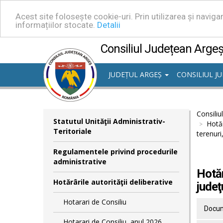
Acest site folosește cookie-uri. Prin utilizarea și navig
informațiilor stocate.
Detalii
Consiliul Județean Arge
JUDEȚUL ARGEȘ
CONSILIUL J
Consiliu
Statutul Unităţii Administrativ-
Hotăr
Teritoriale
terenuri
Regulamentele privind procedurile
administrative
Hotăr
Hotărârile autorităţii deliberative
judeţ
Hotarari de Consiliu
Docum
Hotarari de Consiliu, anul 2026