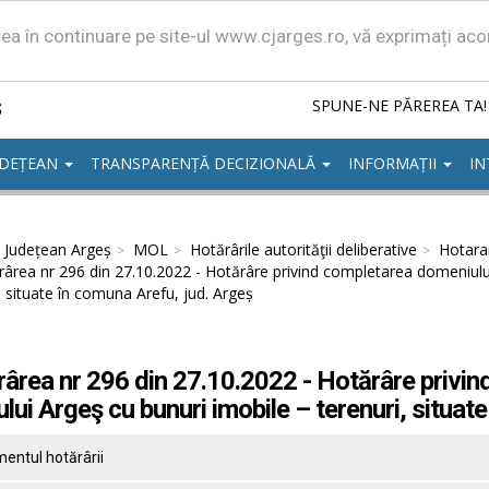
area în continuare pe site-ul www.cjarges.ro, vă exprimați ac
ș
SPUNE-NE PĂREREA TA!
UDEȚEAN
TRANSPARENȚĂ DECIZIONALĂ
INFORMAȚII
IN
l Județean Argeș
MOL
Hotărârile autorităţii deliberative
Hotarar
ârea nr 296 din 27.10.2022 - Hotărâre privind completarea domeniului 
, situate în comuna Arefu, jud. Argeș
ârea nr 296 din 27.10.2022 - Hotărâre privin
ului Argeş cu bunuri imobile – terenuri, situat
entul hotărârii