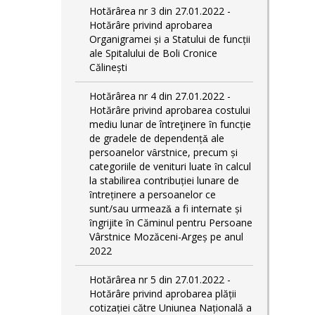
Hotărârea nr 3 din 27.01.2022 -
Hotărâre privind aprobarea
Organigramei și a Statului de funcții
ale Spitalului de Boli Cronice
Călinești
Hotărârea nr 4 din 27.01.2022 -
Hotărâre privind aprobarea costului
mediu lunar de întreţinere ȋn funcție
de gradele de dependențǎ ale
persoanelor vȃrstnice, precum și
categoriile de venituri luate ȋn calcul
la stabilirea contribuției lunare de
ȋntreținere a persoanelor ce
sunt/sau urmeazǎ a fi internate și
ȋngrijite ȋn Căminul pentru Persoane
Vârstnice Mozăceni-Argeș pe anul
2022
Hotărârea nr 5 din 27.01.2022 -
Hotărâre privind aprobarea plății
cotizației către Uniunea Națională a