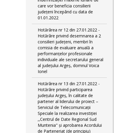
care vor beneficia consilierii
județeni începând cu data de
01.01.2022
Hotărârea nr 12 din 27.01.2022 -
Hotărâre privind desemnarea a 2
consilieri județeni, membri în
comisia de evaluare anuală a
performanțelor profesionale
individuale ale secretarului general
al județului Argeș, domnul Voica
Ionel
Hotărârea nr 13 din 27.01.2022 -
Hotărâre privind participarea
județului Argeș, în calitate de
partener al liderului de proiect –
Serviciul de Telecomunicații
Speciale la realizarea investiției
,,Centrul de Date Regional Sud
Muntenia" și aprobarea Acordului
de Parteneriat (de principiu)