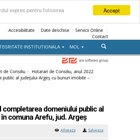
Accept
ordul expres pentru folosirea
Accesibilitate
Date deschise
Servicii Online
|
|
|
|
Contact
TEGRITATE INSTITUTIONALA
MOL
i de Consiliu
Hotarari de Consiliu, anul 2022
public al judeţului Argeş cu bunuri imobile –
d completarea domeniului public al
e în comuna Arefu, jud. Argeș
Afiseaza
Salveaza