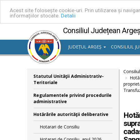
Acest site folosește cookie-uri. Prin utilizarea și navig
informațiilor stocate.
Detalii
Consiliul Județean Arge
JUDEȚUL ARGEȘ
CONSILIUL J
Consiliu
Statutul Unităţii Administrativ-
Hotăr
Teritoriale
propriet
Transfu
Regulamentele privind procedurile
administrative
Hotăr
Hotărârile autorităţii deliberative
supra
Hotarari de Consiliu
cadas
Sang
Hotarari de Consiliu, anul 2026