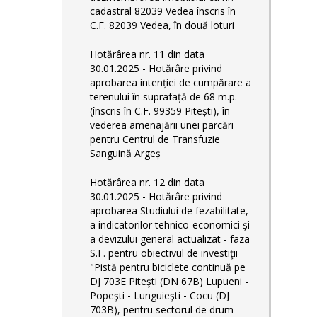
cadastral 82039 Vedea înscris în
C.F. 82039 Vedea, în două loturi
Hotărârea nr. 11 din data
30.01.2025 - Hotărâre privind
aprobarea intenției de cumpărare a
terenului în suprafață de 68 m.p.
(înscris în C.F. 99359 Pitești), în
vederea amenajării unei parcări
pentru Centrul de Transfuzie
Sanguină Argeș
Hotărârea nr. 12 din data
30.01.2025 - Hotărâre privind
aprobarea Studiului de fezabilitate,
a indicatorilor tehnico-economici și
a devizului general actualizat - faza
S.F. pentru obiectivul de investiţii
"Pistă pentru biciclete continuă pe
DJ 703E Piteşti (DN 67B) Lupueni -
Popeşti - Lunguieşti - Cocu (DJ
703B), pentru sectorul de drum