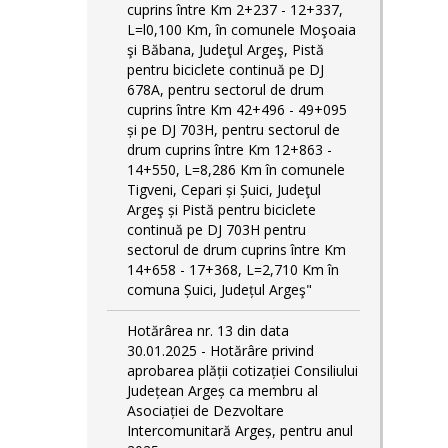
cuprins între Km 2+237 - 12+337,
L=l0,100 Km, în comunele Moşoaia
şi Băbana, Judeţul Argeş, Pistă
pentru biciclete continuă pe DJ
678A, pentru sectorul de drum
cuprins între Km 42+496 - 49+095
și pe DJ 703H, pentru sectorul de
drum cuprins între Km 12+863 -
14+550, L=8,286 Km în comunele
Tigveni, Cepari și Șuici, Judeţul
Argeş și Pistă pentru biciclete
continuă pe DJ 703H pentru
sectorul de drum cuprins între Km
14+658 - 17+368, L=2,710 Km în
comuna Șuici, Județul Argeş"
Hotărârea nr. 13 din data
30.01.2025 - Hotărâre privind
aprobarea plății cotizației Consiliului
Județean Argeș ca membru al
Asociației de Dezvoltare
Intercomunitară Argeș, pentru anul