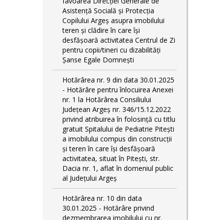
favoarea Direcției Generale de
Asistență Socială și Protecția
Copilului Argeș asupra imobilului
teren și clădire în care își
desfășoară activitatea Centrul de Zi
pentru copii/tineri cu dizabilități
Șanse Egale Domnești
Hotărârea nr. 9 din data 30.01.2025
- Hotărâre pentru înlocuirea Anexei
nr. 1 la Hotărârea Consiliului
Județean Argeș nr. 346/15.12.2022
privind atribuirea în folosință cu titlu
gratuit Spitalului de Pediatrie Pitești
a imobilului compus din construcții
și teren în care își desfășoară
activitatea, situat în Pitești, str.
Dacia nr. 1, aflat în domeniul public
al Județului Argeș
Hotărârea nr. 10 din data
30.01.2025 - Hotărâre privind
dezmembrarea imobilului cu nr.