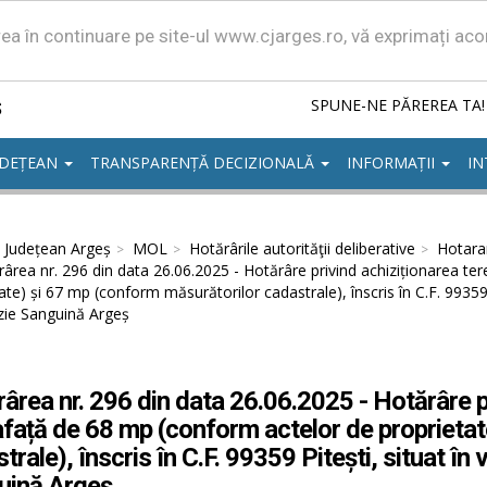
area în continuare pe site-ul www.cjarges.ro, vă exprimați ac
ș
SPUNE-NE PĂREREA TA!
UDEȚEAN
TRANSPARENȚĂ DECIZIONALĂ
INFORMAȚII
IN
l Județean Argeș
MOL
Hotărârile autorităţii deliberative
Hotarar
ârea nr. 296 din data 26.06.2025 - Hotărâre privind achiziționarea te
ate) și 67 mp (conform măsurătorilor cadastrale), înscris în C.F. 99359 
zie Sanguină Argeș
ârea nr. 296 din data 26.06.2025 - Hotărâre pr
față de 68 mp (conform actelor de proprietat
trale), înscris în C.F. 99359 Pitești, situat î
uină Argeș