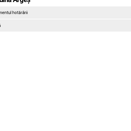
entul hotărârii
ă