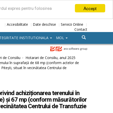
Accept
ordul expres pentru folosirea
Accesibilitate
Date deschise
Servicii Online
|
|
|
|
Contact
TEGRITATE INSTITUTIONALA
MOL
i de Consiliu
Hotarari de Consiliu, anul 2025
renului în suprafață de 68 mp (conform actelor de
Pitești, situat în vecinătatea Centrului de
ivind achiziționarea terenului în
e) și 67 mp (conform măsurătorilor
n vecinătatea Centrului de Transfuzie