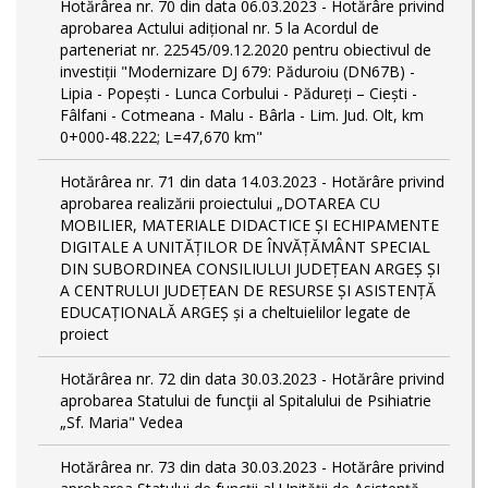
Hotărârea nr. 70 din data 06.03.2023 - Hotărâre privind
aprobarea Actului adițional nr. 5 la Acordul de
parteneriat nr. 22545/09.12.2020 pentru obiectivul de
investiții "Modernizare DJ 679: Păduroiu (DN67B) -
Lipia - Popești - Lunca Corbului - Pădureți – Ciești -
Fâlfani - Cotmeana - Malu - Bârla - Lim. Jud. Olt, km
0+000-48.222; L=47,670 km"
Hotărârea nr. 71 din data 14.03.2023 - Hotărâre privind
aprobarea realizării proiectului „DOTAREA CU
MOBILIER, MATERIALE DIDACTICE ȘI ECHIPAMENTE
DIGITALE A UNITĂȚILOR DE ÎNVĂȚĂMÂNT SPECIAL
DIN SUBORDINEA CONSILIULUI JUDEȚEAN ARGEȘ ȘI
A CENTRULUI JUDEȚEAN DE RESURSE ȘI ASISTENȚĂ
EDUCAȚIONALĂ ARGEȘ și a cheltuielilor legate de
proiect
Hotărârea nr. 72 din data 30.03.2023 - Hotărâre privind
aprobarea Statului de funcţii al Spitalului de Psihiatrie
„Sf. Maria" Vedea
Hotărârea nr. 73 din data 30.03.2023 - Hotărâre privind