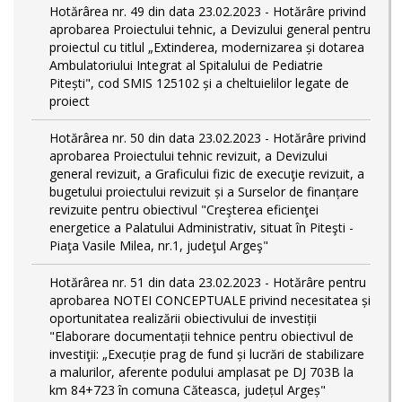
Hotărârea nr. 49 din data 23.02.2023 - Hotărâre privind
aprobarea Proiectului tehnic, a Devizului general pentru
proiectul cu titlul „Extinderea, modernizarea și dotarea
Ambulatoriului Integrat al Spitalului de Pediatrie
Pitești", cod SMIS 125102 și a cheltuielilor legate de
proiect
Hotărârea nr. 50 din data 23.02.2023 - Hotărâre privind
aprobarea Proiectului tehnic revizuit, a Devizului
general revizuit, a Graficului fizic de execuţie revizuit, a
bugetului proiectului revizuit și a Surselor de finanțare
revizuite pentru obiectivul "Creşterea eficienţei
energetice a Palatului Administrativ, situat în Piteşti -
Piaţa Vasile Milea, nr.1, judeţul Argeş"
Hotărârea nr. 51 din data 23.02.2023 - Hotărâre pentru
aprobarea NOTEI CONCEPTUALE privind necesitatea și
oportunitatea realizării obiectivului de investiții
"Elaborare documentații tehnice pentru obiectivul de
investiţii: „Execuție prag de fund și lucrări de stabilizare
a malurilor, aferente podului amplasat pe DJ 703B la
km 84+723 în comuna Căteasca, județul Argeș"