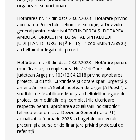
organizare și funcționare
Hotărârea nr. 47 din data 23.02.2023 - Hotărâre privind
aprobarea Proiectului tehnic de execuţie, a Devizului
general pentru obiectivul "EXTINDEREA ȘI DOTAREA
AMBULATORIULUI INTEGRAT AL SPITALULUI
JUDEȚEAN DE URGENȚĂ PITEȘTI" cod SMIS 123890 și
a cheltuielilor legate de proiect
Hotărârea nr. 48 din data 23.02.2023 - Hotărâre pentru
modificarea și completarea Hotărârii Consiliului
Județean Argeș nr. 103/12.04.2018 privind aprobarea
proiectului cu titlul „Extindere și dotare spații urgență și
amenajări incintă Spital Județean de Urgență Pitești", a
studiului de fezabilitate Mixt și a cheltuielilor legate de
proiect, cu modificările și completările ulterioare,
respectiv pentru aprobarea actualizării indicatorilor
tehnico-economici, a Devizului General (faza PT)
actualizat la februarie 2023, a bugetului proiectului,
precum și a surselor de finanțare privind proiectul de
referință