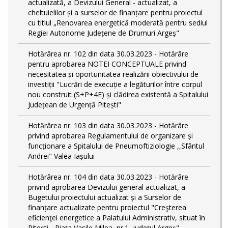
actualizată, a Devizului General - actualizat, a
cheltuielilor și a surselor de finanțare pentru proiectul
cu titlul „Renovarea energetică moderată pentru sediul
Regiei Autonome Județene de Drumuri Argeș"
Hotărârea nr. 102 din data 30.03.2023 - Hotărâre
pentru aprobarea NOTEI CONCEPTUALE privind
necesitatea și oportunitatea realizării obiectivului de
investiții "Lucrări de execuție a legăturilor între corpul
nou construit (S+P+4E) și clădirea existentă a Spitalului
Județean de Urgență Pitești"
Hotărârea nr. 103 din data 30.03.2023 - Hotărâre
privind aprobarea Regulamentului de organizare și
funcționare a Spitalului de Pneumoftiziologie ,,Sfântul
Andrei" Valea Iașului
Hotărârea nr. 104 din data 30.03.2023 - Hotărâre
privind aprobarea Devizului general actualizat, a
Bugetului proiectului actualizat și a Surselor de
finanțare actualizate pentru proiectul "Creşterea
eficienţei energetice a Palatului Administrativ, situat în
Piteşti - Piaţa Vasile Milea, nr.1, judeţul Argeş"