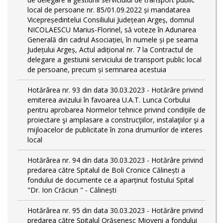
local de persoane nr. 85/01.09.2022 și mandatarea
Vicepreședintelui Consiliului Județean Argeș, domnul
NICOLAESCU Marius-Florinel, să voteze în Adunarea
Generală din cadrul Asociației, în numele și pe seama
Județului Argeș, Actul adițional nr. 7 la Contractul de
delegare a gestiunii serviciului de transport public local
de persoane, precum și semnarea acestuia
Hotărârea nr. 93 din data 30.03.2023 - Hotărâre privind
emiterea avizului în favoarea U.A.T. Lunca Corbului
pentru aprobarea Normelor tehnice privind condiţiile de
proiectare şi amplasare a construcţiilor, instalaţiilor şi a
mijloacelor de publicitate în zona drumurilor de interes
local
Hotărârea nr. 94 din data 30.03.2023 - Hotărâre privind
predarea către Spitalul de Boli Cronice Călinești a
fondului de documente ce a aparținut fostului Spital
"Dr. Ion Crăciun " - Călinești
Hotărârea nr. 95 din data 30.03.2023 - Hotărâre privind
predarea către Spitalul Orășenesc Mioveni a fondului