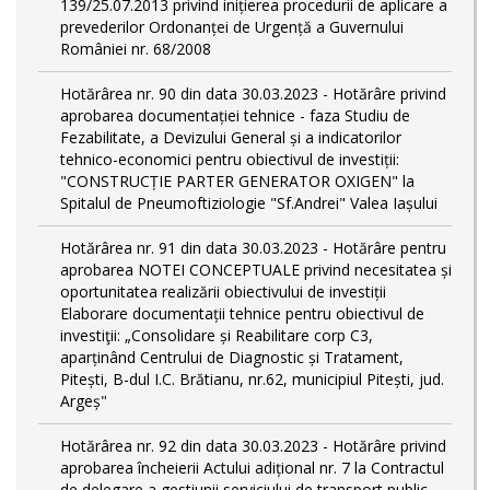
139/25.07.2013 privind inițierea procedurii de aplicare a
prevederilor Ordonanței de Urgență a Guvernului
României nr. 68/2008
Hotărârea nr. 90 din data 30.03.2023 - Hotărâre privind
aprobarea documentației tehnice - faza Studiu de
Fezabilitate, a Devizului General și a indicatorilor
tehnico-economici pentru obiectivul de investiții:
"CONSTRUCȚIE PARTER GENERATOR OXIGEN" la
Spitalul de Pneumoftiziologie "Sf.Andrei" Valea Iașului
Hotărârea nr. 91 din data 30.03.2023 - Hotărâre pentru
aprobarea NOTEI CONCEPTUALE privind necesitatea și
oportunitatea realizării obiectivului de investiții
Elaborare documentații tehnice pentru obiectivul de
investiţii: „Consolidare și Reabilitare corp C3,
aparținând Centrului de Diagnostic și Tratament,
Pitești, B-dul I.C. Brătianu, nr.62, municipiul Pitești, jud.
Argeș"
Hotărârea nr. 92 din data 30.03.2023 - Hotărâre privind
aprobarea încheierii Actului adițional nr. 7 la Contractul
de delegare a gestiunii serviciului de transport public