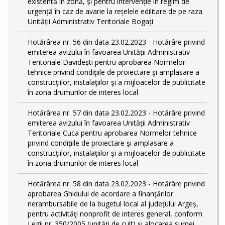
existentă în zonă, și pentru intervenție în regim de
urgență în caz de avarie la rețelele edilitare de pe raza
Unității Administrativ Teritoriale Bogați
Hotărârea nr. 56 din data 23.02.2023 - Hotărâre privind
emiterea avizului în favoarea Unității Administrativ
Teritoriale Davidești pentru aprobarea Normelor
tehnice privind condiţiile de proiectare şi amplasare a
construcţiilor, instalaţiilor şi a mijloacelor de publicitate
în zona drumurilor de interes local
Hotărârea nr. 57 din data 23.02.2023 - Hotărâre privind
emiterea avizului în favoarea Unității Administrativ
Teritoriale Cuca pentru aprobarea Normelor tehnice
privind condiţiile de proiectare şi amplasare a
construcţiilor, instalaţiilor şi a mijloacelor de publicitate
în zona drumurilor de interes local
Hotărârea nr. 58 din data 23.02.2023 - Hotărâre privind
aprobarea Ghidului de acordare a finanţărilor
nerambursabile de la bugetul local al județului Argeș,
pentru activităţi nonprofit de interes general, conform
Legii nr. 350/2005 (unități de cult) și alocarea sumei