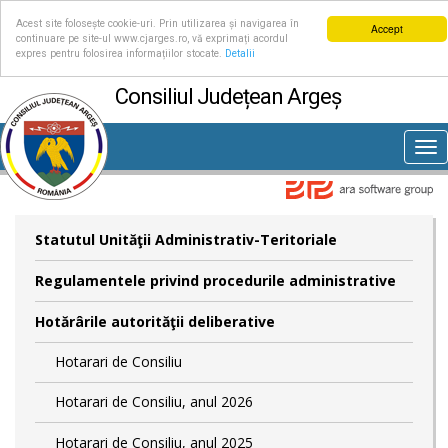
Acest site folosește cookie-uri. Prin utilizarea și navigarea în
Accept
continuare pe site-ul www.cjarges.ro, vă exprimați acordul
expres pentru folosirea informațiilor stocate.
Detalii
Consiliul Județean Argeș
Tog
nav
Statutul Unităţii Administrativ-Teritoriale
Regulamentele privind procedurile administrative
Hotărârile autorităţii deliberative
Hotarari de Consiliu
Hotarari de Consiliu, anul 2026
Hotarari de Consiliu, anul 2025