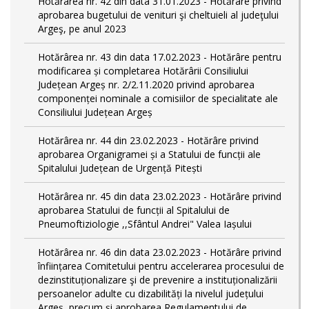
Hotărârea nr. 42 din data 31.01.2023 - Hotărâre privind
aprobarea bugetului de venituri şi cheltuieli al judeţului
Argeş, pe anul 2023
Hotărârea nr. 43 din data 17.02.2023 - Hotărâre pentru
modificarea și completarea Hotărârii Consiliului
Județean Argeș nr. 2/2.11.2020 privind aprobarea
componenței nominale a comisiilor de specialitate ale
Consiliului Județean Argeș
Hotărârea nr. 44 din 23.02.2023 - Hotărâre privind
aprobarea Organigramei și a Statului de funcții ale
Spitalului Județean de Urgență Pitești
Hotărârea nr. 45 din data 23.02.2023 - Hotărâre privind
aprobarea Statului de funcții al Spitalului de
Pneumoftiziologie ,,Sfântul Andrei" Valea Iașului
Hotărârea nr. 46 din data 23.02.2023 - Hotărâre privind
înființarea Comitetului pentru accelerarea procesului de
dezinstituționalizare şi de prevenire a instituționalizării
persoanelor adulte cu dizabilități la nivelul județului
Argeș, precum și aprobarea Regulamentului de