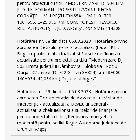
pentru proiectul cu titlul "MODERNIZARE DJ 504 LIM.
JUD. TELEORMAN - POPEŞTI- IZVORU- RECEA-
CORNĂŢEL - VULPEŞTI (DN65A), KM 110+700-
136+695, L=25,995 KM, COM. POPEŞTI, IZVORU,
RECEA, BUZOEŞTI, JUD. ARGEŞ", cod SMIS 114308
Hotărârea nr. 68 din data 06.03.2023 - Hotărâre privind
aprobarea Devizului general actualizat (Faza - PT),
Bugetul proiectului actualizat si Sursele de finantare
actualizate pentru proiectul cu titlul "Modernizare DJ
503 Limita județului Dâmbovița - Slobozia - Rociu -
Oarja - Cătanele (DJ 702 G - km 3+824) km 98+000 -
140+034 (42,034 km), în județul Argeș"
Hotărârea nr. 69 din data 06.03.2023 - Hotărâre privind
aprobarea Documentației de Avizare a Lucrărilor de
Intervenție - actualizată, a Devizului General -
actualizat, a cheltuielilor și a surselor de finanțare
pentru proiectul cu titlul „Renovarea energetică
moderată pentru sediul Regiei Autonome Județene de
Drumuri Argeș"