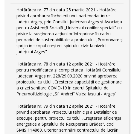
Hotărârea nr. 77 din data 25 martie 2021 - Hotărâre
privind aprobarea încheierii unui parteneriat între
Județul Argeș, prin Consiliul Județean Argeș și Asociația
pentru Asistență Socială „Universul copiilor speciali" cu
privire la susținerea acțiunilor întreprinse în cadrul
perioadei de sustenabilitate a proiectului „Promovare și
sprijin în scopul creșterii spiritului civic la nivelul
județului Argeș"
Hotărârea nr. 78 din data 12 aprilie 2021 - Hotărâre
pentru modificarea și completarea Hotărârii Consiliului
Județean Argeș nr. 228/29.09.2020 privind aprobarea
proiectului cu titlul „Creșterea capacității de gestionare
a crizei sanitare COVID-19 în cadrul Spitalului de
Pneumoftiziologie „Sf. Andrei" Valea Iașului - Argeș"
Hotărârea nr. 79 din data 12 aprilie 2021 - Hotărâre
privind aprobarea Proiectului tehnic şi a Detaliilor de
execuție, pentru proiectul cu titlul „Creşterea eficienţei
energetice a Spitalului de Recuperare Brădet", cod
SMIS 114860, ulterior semnării contractului de lucrări