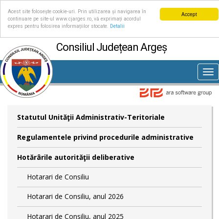
Acest site folosește cookie-uri. Prin utilizarea și navigarea în
Accept
continuare pe site-ul www.cjarges.ro, vă exprimați acordul
expres pentru folosirea informațiilor stocate.
Detalii
Consiliul Județean Argeș
Tog
nav
Statutul Unităţii Administrativ-Teritoriale
Regulamentele privind procedurile administrative
Hotărârile autorităţii deliberative
Hotarari de Consiliu
Hotarari de Consiliu, anul 2026
Hotarari de Consiliu, anul 2025