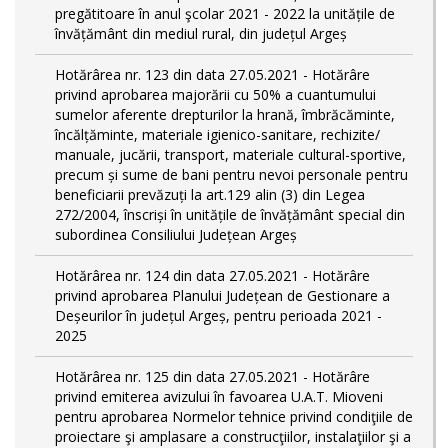
pregătitoare în anul şcolar 2021 - 2022 la unitățile de
învățământ din mediul rural, din județul Argeș
Hotărârea nr. 123 din data 27.05.2021 - Hotărâre
privind aprobarea majorării cu 50% a cuantumului
sumelor aferente drepturilor la hrană, îmbrăcăminte,
încălțăminte, materiale igienico-sanitare, rechizite/
manuale, jucării, transport, materiale cultural-sportive,
precum și sume de bani pentru nevoi personale pentru
beneficiarii prevăzuți la art.129 alin (3) din Legea
272/2004, înscriși în unitățile de învățământ special din
subordinea Consiliului Județean Argeș
Hotărârea nr. 124 din data 27.05.2021 - Hotărâre
privind aprobarea Planului Județean de Gestionare a
Deșeurilor în județul Argeș, pentru perioada 2021 -
2025
Hotărârea nr. 125 din data 27.05.2021 - Hotărâre
privind emiterea avizului în favoarea U.A.T. Mioveni
pentru aprobarea Normelor tehnice privind condiţiile de
proiectare şi amplasare a construcţiilor, instalaţiilor şi a