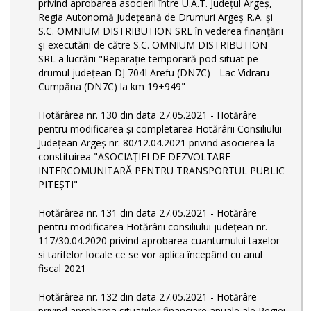
privind aprobarea asocierii între U.A.T. Județul Argeș,
Regia Autonomă Județeană de Drumuri Argeș R.A. și
S.C. OMNIUM DISTRIBUTION SRL în vederea finanţării
şi executării de către S.C. OMNIUM DISTRIBUTION
SRL a lucrării "Reparație temporară pod situat pe
drumul județean DJ 704I Arefu (DN7C) - Lac Vidraru -
Cumpăna (DN7C) la km 19+949"
Hotărârea nr. 130 din data 27.05.2021 - Hotărâre
pentru modificarea și completarea Hotărârii Consiliului
Județean Argeș nr. 80/12.04.2021 privind asocierea la
constituirea "ASOCIAȚIEI DE DEZVOLTARE
INTERCOMUNITARĂ PENTRU TRANSPORTUL PUBLIC
PITEȘTI"
Hotărârea nr. 131 din data 27.05.2021 - Hotărâre
pentru modificarea Hotărârii consiliului județean nr.
117/30.04.2020 privind aprobarea cuantumului taxelor
si tarifelor locale ce se vor aplica începând cu anul
fiscal 2021
Hotărârea nr. 132 din data 27.05.2021 - Hotărâre
privind aprobarea situațiilor financiare anuale ale Regiei