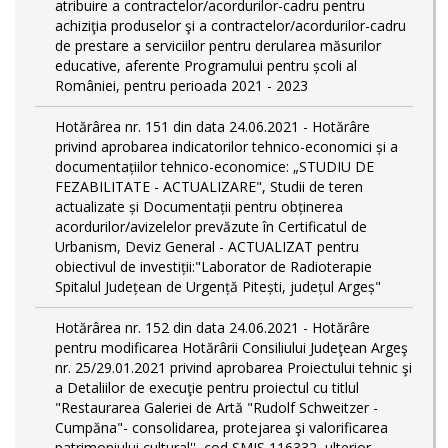
atribuire a contractelor/acordurilor-cadru pentru
achiziţia produselor şi a contractelor/acordurilor-cadru
de prestare a serviciilor pentru derularea măsurilor
educative, aferente Programului pentru școli al
României, pentru perioada 2021 - 2023
Hotărârea nr. 151 din data 24.06.2021 - Hotărâre
privind aprobarea indicatorilor tehnico-economici și a
documentațiilor tehnico-economice: „STUDIU DE
FEZABILITATE - ACTUALIZARE", Studii de teren
actualizate și Documentații pentru obținerea
acordurilor/avizelelor prevăzute în Certificatul de
Urbanism, Deviz General - ACTUALIZAT pentru
obiectivul de investiții:"Laborator de Radioterapie
Spitalul Județean de Urgență Pitești, județul Argeș"
Hotărârea nr. 152 din data 24.06.2021 - Hotărâre
pentru modificarea Hotărârii Consiliului Judeţean Argeş
nr. 25/29.01.2021 privind aprobarea Proiectului tehnic şi
a Detaliilor de execuţie pentru proiectul cu titlul
"Restaurarea Galeriei de Artă "Rudolf Schweitzer -
Cumpăna"- consolidarea, protejarea şi valorificarea
patrimoniului cultural'', cod SMIS 116332, ulterior