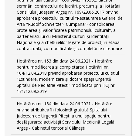
semnării contractului de lucrări, precum şi a Hotărârii
Consiliului Judeţean Argeş nr. 169/29.06.2017 privind
aprobarea proiectului cu titlul "Restaurarea Galeriei de
Artă "Rudolf Schweitzer- Cumpăna"- consolidarea,
protejarea şi valorificarea patrimoniului cultural'', a
parteneriatului cu Ministerul Culturii şi Identităţii
Naţionale şi a cheltuielilor legate de proiect, în etapa
contractuală, cu modificările şi completările ulterioare
Hotărârea nr. 153 din data 24.06.2021 - Hotărâre
pentru modificarea și completarea Hotărârii nr.
104/12.04.2018 privind aprobarea proiectului cu titlul
"Extindere, modernizare și dotare spații Urgență
Spitalul de Pediatrie Pitești" modificată prin HCJ nr.
171/12.09.2019
Hotărârea nr. 154 din data 24.06.2021 - Hotărâre
privind atribuirea în folosință gratuită Spitalului
Judeţean de Urgenţă Piteşti a unui spaţiu pentru
desfăşurarea activităţii Serviciului Medicină Legală
Argeş - Cabinetul teritorial Călineşti