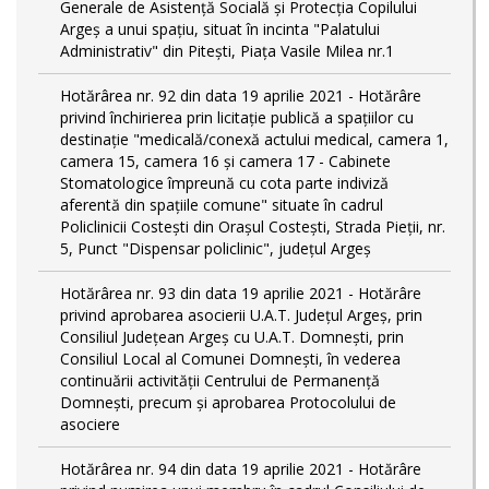
Generale de Asistență Socială și Protecția Copilului
Argeș a unui spațiu, situat în incinta "Palatului
Administrativ" din Pitești, Piața Vasile Milea nr.1
Hotărârea nr. 92 din data 19 aprilie 2021 - Hotărâre
privind închirierea prin licitație publică a spațiilor cu
destinație "medicală/conexă actului medical, camera 1,
camera 15, camera 16 și camera 17 - Cabinete
Stomatologice împreună cu cota parte indiviză
aferentă din spațiile comune" situate în cadrul
Policlinicii Costești din Orașul Costești, Strada Pieții, nr.
5, Punct "Dispensar policlinic", județul Argeș
Hotărârea nr. 93 din data 19 aprilie 2021 - Hotărâre
privind aprobarea asocierii U.A.T. Județul Argeș, prin
Consiliul Județean Argeș cu U.A.T. Domnești, prin
Consiliul Local al Comunei Domnești, în vederea
continuării activității Centrului de Permanență
Domnești, precum și aprobarea Protocolului de
asociere
Hotărârea nr. 94 din data 19 aprilie 2021 - Hotărâre