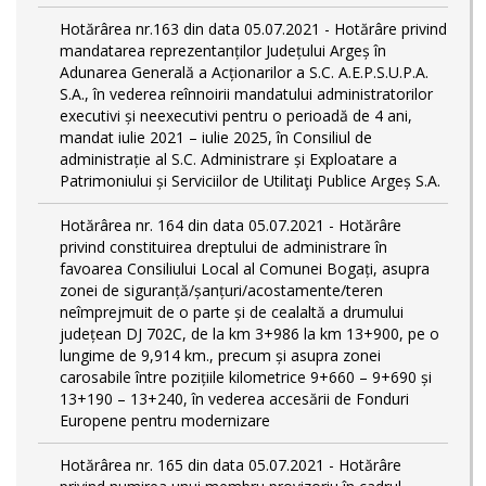
Hotărârea nr.163 din data 05.07.2021 - Hotărâre privind
mandatarea reprezentanților Județului Argeș în
Adunarea Generală a Acționarilor a S.C. A.E.P.S.U.P.A.
S.A., în vederea reînnoirii mandatului administratorilor
executivi și neexecutivi pentru o perioadă de 4 ani,
mandat iulie 2021 – iulie 2025, în Consiliul de
administrație al S.C. Administrare și Exploatare a
Patrimoniului și Serviciilor de Utilitaţi Publice Argeș S.A.
Hotărârea nr. 164 din data 05.07.2021 - Hotărâre
privind constituirea dreptului de administrare în
favoarea Consiliului Local al Comunei Bogați, asupra
zonei de siguranță/șanțuri/acostamente/teren
neîmprejmuit de o parte și de cealaltă a drumului
județean DJ 702C, de la km 3+986 la km 13+900, pe o
lungime de 9,914 km., precum și asupra zonei
carosabile între pozițiile kilometrice 9+660 – 9+690 și
13+190 – 13+240, în vederea accesării de Fonduri
Europene pentru modernizare
Hotărârea nr. 165 din data 05.07.2021 - Hotărâre