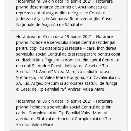
Hotărârea nr. 84 din data 19 aprilie 2021 - Hotărâre
privind desemnarea doamnei dr. Anci Ionescu ca
reprezentant al asiguraților delegat de Consiliul
Județean Argeș în Adunarea Reprezentanților Casei
Naționale de Asigurări de Sănătate
Hotărârea nr. 85 din data 19 aprilie 2021 - Hotărâre
privind închiderea serviciului social Centrul rezidenţial
pentru copii cu dizabilităţi și respite – care, închiderea
serviciului social Centrul de zi și recuperare pentru copii
cu dizabilități și îngrijire la domiciliu din cadrul Centrului
de copii Sf. Andrei Pitești, înființarea Casei de Tip
Familial "Sf. Andrei" Valea Mare, cu sediul în orașul
Ștefănești, sat Valea Mare Podgoria, str. Cavalerului nr.
2A, jud. Argeș, precum și aprobarea statului de funcții
al Casei de Tip Familial "Sf. Andrei" Valea Mare
Hotărârea nr. 86 din data 19 aprilie 2021 - Hotărâre
privind închiderea serviciului social Centrul de zi din
cadrul Complexului de Tip Familial Valea Mare și
aprobarea Statului de funcții al Complexului de Tip
Familial Valea Mare