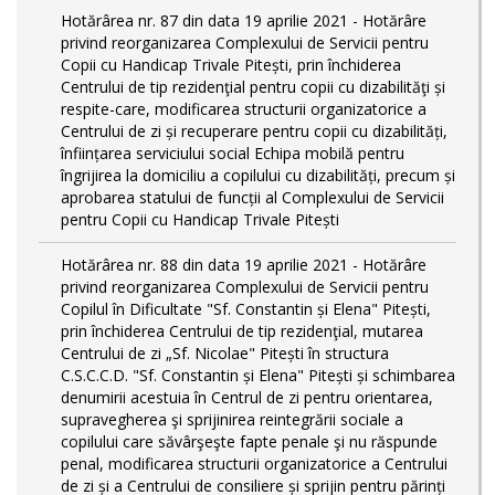
Hotărârea nr. 87 din data 19 aprilie 2021 - Hotărâre
privind reorganizarea Complexului de Servicii pentru
Copii cu Handicap Trivale Pitești, prin închiderea
Centrului de tip rezidenţial pentru copii cu dizabilităţi și
respite-care, modificarea structurii organizatorice a
Centrului de zi și recuperare pentru copii cu dizabilități,
înființarea serviciului social Echipa mobilă pentru
îngrijirea la domiciliu a copilului cu dizabilități, precum și
aprobarea statului de funcții al Complexului de Servicii
pentru Copii cu Handicap Trivale Pitești
Hotărârea nr. 88 din data 19 aprilie 2021 - Hotărâre
privind reorganizarea Complexului de Servicii pentru
Copilul în Dificultate "Sf. Constantin și Elena" Pitești,
prin închiderea Centrului de tip rezidenţial, mutarea
Centrului de zi „Sf. Nicolae" Pitești în structura
C.S.C.C.D. "Sf. Constantin și Elena" Pitești și schimbarea
denumirii acestuia în Centrul de zi pentru orientarea,
supravegherea şi sprijinirea reintegrării sociale a
copilului care săvârşeşte fapte penale şi nu răspunde
penal, modificarea structurii organizatorice a Centrului
de zi și a Centrului de consiliere și sprijin pentru părinți