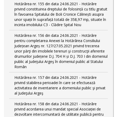
Hotărârea nr. 155 din data 24.06.2021 - Hotărâre
privind constituirea dreptului de folosință cu titlu gratuit
în favoarea Spitalului de Boli Cronice Călinești asupra
unor spații în suprafață totală de 358,97 mp, situate în
incinta imobilului C3 - Clădire Spital Nou
Hotărârea nr. 156 din data 24.06.2021 - Hotărâre
pentru completarea Anexei la Hotărârea Consiliului
Județean Argeș nr. 127/27.05.2021 privind trecerea
unor părţi din imobilele terenuri şi construcţii aferente
drumurilor județene D.J. 704 H și D.J. 703 I din domeniul
public al Judeţului Argeş în domeniul public al Statului
Român
Hotărârea nr. 157 din data 24.06.2021 - Hotărâre
privind stabilirea perioadei în care se efectuează
activitatea de inventariere a domeniului public şi privat
al Judeţului Argeş
Hotărârea nr. 158 din data 24.06.2021 - Hotărâre
privind acordarea unui mandat special Asociației de
dezvoltare intercomunitară de utilitate publică pentru