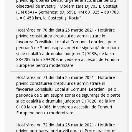
privind aprobarea Devizului general actualizat pentru
obiectivul de investiţii "Modernizare DJ 703 B Costeşti
(DN 65A) – Şerbăneşti (DJ 659), KM 60+325 – 68+783,
L = 8,458 km, la Costeşti şi Rociu"
Hotărârea nr. 70 din data 25 martie 2021 - Hotărâre
privind constituirea dreptului de administrare în
favoarea Consiliului Local al Comunei Leordeni, pe o
perioadă de 5 ani asupra zonei de siguranță de o parte
și de cealaltă a drumului județean DJ 703B, de la km
88+289 la km 89+209, în vederea accesării de Fonduri
Europene pentru modernizare
Hotărârea nr. 71 din data 25 martie 2021 - Hotărâre
privind constituirea dreptului de administrare în
favoarea Consiliului Local al Comunei Leordeni, pe o
perioadă de 5 ani asupra zonei de siguranță de o parte
și de cealaltă a drumului județean DJ 702C, de la km
0+00 la km 3+986, în vederea accesării de Fonduri
Europene pentru modernizare
Hotărârea nr. 72 din data 25 martie 2021 - Hotărâre
privind aprobarea prelungirii duratei Protocoalelor de