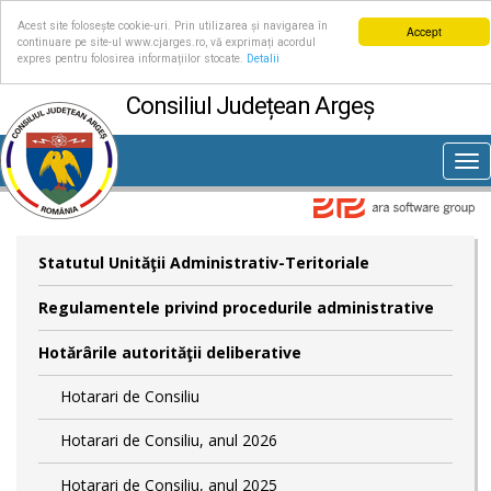
Acest site folosește cookie-uri. Prin utilizarea și navigarea în
Accept
continuare pe site-ul www.cjarges.ro, vă exprimați acordul
expres pentru folosirea informațiilor stocate.
Detalii
Consiliul Județean Argeș
Tog
nav
Statutul Unităţii Administrativ-Teritoriale
Regulamentele privind procedurile administrative
Hotărârile autorităţii deliberative
Hotarari de Consiliu
Hotarari de Consiliu, anul 2026
Hotarari de Consiliu, anul 2025