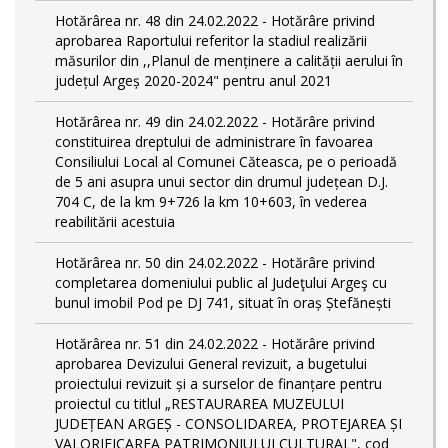
Hotărârea nr. 48 din 24.02.2022 - Hotărâre privind
aprobarea Raportului referitor la stadiul realizării
măsurilor din ,,Planul de menținere a calității aerului în
județul Argeș 2020-2024" pentru anul 2021
Hotărârea nr. 49 din 24.02.2022 - Hotărâre privind
constituirea dreptului de administrare în favoarea
Consiliului Local al Comunei Căteasca, pe o perioadă
de 5 ani asupra unui sector din drumul județean D.J.
704 C, de la km 9+726 la km 10+603, în vederea
reabilitării acestuia
Hotărârea nr. 50 din 24.02.2022 - Hotărâre privind
completarea domeniului public al Judeţului Argeş cu
bunul imobil Pod pe DJ 741, situat în oraș Ștefănești
Hotărârea nr. 51 din 24.02.2022 - Hotărâre privind
aprobarea Devizului General revizuit, a bugetului
proiectului revizuit și a surselor de finanțare pentru
proiectul cu titlul „RESTAURAREA MUZEULUI
JUDEȚEAN ARGEȘ - CONSOLIDAREA, PROTEJAREA ȘI
VALORIFICAREA PATRIMONIULUI CULTURAL", cod