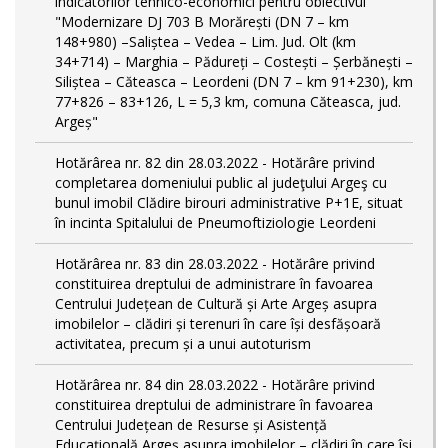
indicatorilor tehnico-economici pentru obiectivul
"Modernizare DJ 703 B Morărești (DN 7 – km
148+980) –Saliștea – Vedea – Lim. Jud. Olt (km
34+714) – Marghia – Pădureți – Costești – Șerbănești –
Siliștea – Căteasca – Leordeni (DN 7 – km 91+230), km
77+826 – 83+126, L = 5,3 km, comuna Căteasca, jud.
Argeș"
Hotărârea nr. 82 din 28.03.2022 - Hotărâre privind
completarea domeniului public al judeţului Argeş cu
bunul imobil Clădire birouri administrative P+1E, situat
în incinta Spitalului de Pneumoftiziologie Leordeni
Hotărârea nr. 83 din 28.03.2022 - Hotărâre privind
constituirea dreptului de administrare în favoarea
Centrului Județean de Cultură și Arte Argeș asupra
imobilelor – clădiri și terenuri în care își desfășoară
activitatea, precum și a unui autoturism
Hotărârea nr. 84 din 28.03.2022 - Hotărâre privind
constituirea dreptului de administrare în favoarea
Centrului Județean de Resurse și Asistență
Educațională Argeș asupra imobilelor – clădiri în care își