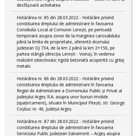
desfășoară activitatea
Hotărârea nr. 85 din 28.03.2022 - Hotărâre privind
constituirea dreptului de administrare în favoarea
Consiliului Local al Comunei Lerești, pe perioadă
temporară asupra zonei de la marginea carosabilului
până la limita de proprietate, aferentă drumului
județean DJ 734, de la km 2 până la km 2+150, pe
partea stângă (direcția Lerești - Voina), în vederea
realizării obiectivului: rigolă betonată acoperită cu grilaj
metalic
Hotărârea nr. 86 din 28.03.2022 - Hotărâre privind
constituirea dreptului de administrare în favoarea
Regiei de Administrare a Domeniului Public și Privat al
Județului Argeș R.A. asupra unor bunuri imobile
(spații/camere), situate în Municipiul Pitești, str. George
Coșbuc nr. 40, Județul Argeș
Hotărârea nr. 87 din 28.03.2022 - Hotărâre privind
constituirea dreptului de administrare în favoarea
Serviciului Public Județean Salvamont – Argeș asupra