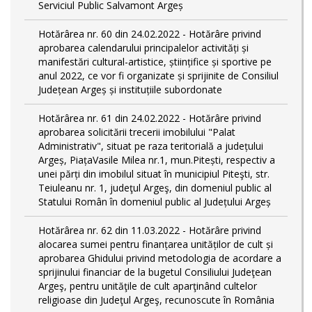
Serviciul Public Salvamont Argeș
Hotărârea nr. 60 din 24.02.2022 - Hotărâre privind
aprobarea calendarului principalelor activități și
manifestări cultural-artistice, științifice și sportive pe
anul 2022, ce vor fi organizate și sprijinite de Consiliul
Județean Argeș și instituțiile subordonate
Hotărârea nr. 61 din 24.02.2022 - Hotărâre privind
aprobarea solicitării trecerii imobilului "Palat
Administrativ", situat pe raza teritorială a județului
Argeș, PiațaVasile Milea nr.1, mun.Pitești, respectiv a
unei părți din imobilul situat în municipiul Piteşti, str.
Teiuleanu nr. 1, judeţul Argeş, din domeniul public al
Statului Român în domeniul public al Județului Argeș
Hotărârea nr. 62 din 11.03.2022 - Hotărâre privind
alocarea sumei pentru finanțarea unităților de cult și
aprobarea Ghidului privind metodologia de acordare a
sprijinului financiar de la bugetul Consiliului Judeţean
Argeş, pentru unităţile de cult aparţinând cultelor
religioase din Judeţul Argeş, recunoscute în România