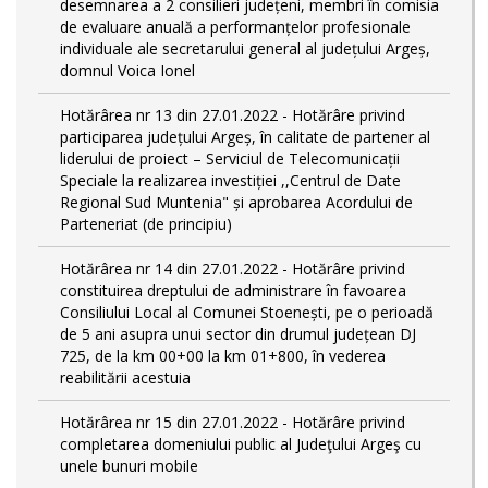
desemnarea a 2 consilieri județeni, membri în comisia
de evaluare anuală a performanțelor profesionale
individuale ale secretarului general al județului Argeș,
domnul Voica Ionel
Hotărârea nr 13 din 27.01.2022 - Hotărâre privind
participarea județului Argeș, în calitate de partener al
liderului de proiect – Serviciul de Telecomunicații
Speciale la realizarea investiției ,,Centrul de Date
Regional Sud Muntenia" și aprobarea Acordului de
Parteneriat (de principiu)
Hotărârea nr 14 din 27.01.2022 - Hotărâre privind
constituirea dreptului de administrare în favoarea
Consiliului Local al Comunei Stoenești, pe o perioadă
de 5 ani asupra unui sector din drumul județean DJ
725, de la km 00+00 la km 01+800, în vederea
reabilitării acestuia
Hotărârea nr 15 din 27.01.2022 - Hotărâre privind
completarea domeniului public al Judeţului Argeş cu
unele bunuri mobile