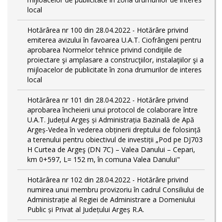
local
Hotărârea nr 100 din 28.04.2022 - Hotărâre privind
emiterea avizului în favoarea U.A.T. Ciofrângeni pentru
aprobarea Normelor tehnice privind condiţiile de
proiectare şi amplasare a construcţiilor, instalaţiilor şi a
mijloacelor de publicitate în zona drumurilor de interes
local
Hotărârea nr 101 din 28.04.2022 - Hotărâre privind
aprobarea încheierii unui protocol de colaborare între
U.A.T. Județul Argeș și Administrația Bazinală de Apă
Argeș-Vedea în vederea obținerii dreptului de folosință
a terenului pentru obiectivul de investiții „Pod pe DJ703
H Curtea de Argeş (DN 7C) – Valea Danului – Cepari,
km 0+597, L= 152 m, în comuna Valea Danului"
Hotărârea nr 102 din 28.04.2022 - Hotărâre privind
numirea unui membru provizoriu în cadrul Consiliului de
Administrație al Regiei de Administrare a Domeniului
Public și Privat al Județului Argeș R.A.