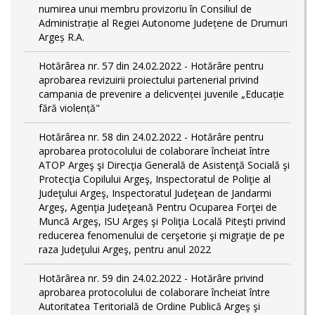
numirea unui membru provizoriu în Consiliul de
Administrație al Regiei Autonome Județene de Drumuri
Argeș R.A.
Hotărârea nr. 57 din 24.02.2022 - Hotărâre pentru
aprobarea revizuirii proiectului partenerial privind
campania de prevenire a delicvenței juvenile „Educație
fără violență"
Hotărârea nr. 58 din 24.02.2022 - Hotărâre pentru
aprobarea protocolului de colaborare încheiat între
ATOP Argeş şi Direcţia Generală de Asistenţă Socială şi
Protecţia Copilului Argeş, Inspectoratul de Poliţie al
Judeţului Argeş, Inspectoratul Judeţean de Jandarmi
Argeş, Agenţia Judeţeană Pentru Ocuparea Forţei de
Muncă Argeş, ISU Argeş şi Poliţia Locală Piteşti privind
reducerea fenomenului de cerşetorie şi migraţie de pe
raza Judeţului Argeş, pentru anul 2022
Hotărârea nr. 59 din 24.02.2022 - Hotărâre privind
aprobarea protocolului de colaborare încheiat între
Autoritatea Teritorială de Ordine Publică Argeş şi