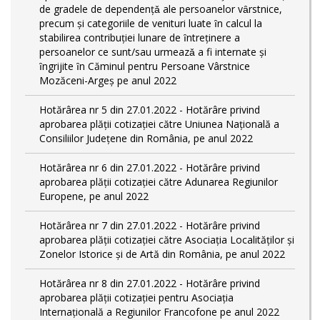
de gradele de dependențǎ ale persoanelor vȃrstnice,
precum și categoriile de venituri luate ȋn calcul la
stabilirea contribuției lunare de ȋntreținere a
persoanelor ce sunt/sau urmeazǎ a fi internate și
ȋngrijite ȋn Căminul pentru Persoane Vârstnice
Mozăceni-Argeș pe anul 2022
Hotărârea nr 5 din 27.01.2022 - Hotărâre privind
aprobarea plății cotizației către Uniunea Națională a
Consiliilor Județene din România, pe anul 2022
Hotărârea nr 6 din 27.01.2022 - Hotărâre privind
aprobarea plății cotizației către Adunarea Regiunilor
Europene, pe anul 2022
Hotărârea nr 7 din 27.01.2022 - Hotărâre privind
aprobarea plății cotizației către Asociația Localităților și
Zonelor Istorice și de Artă din România, pe anul 2022
Hotărârea nr 8 din 27.01.2022 - Hotărâre privind
aprobarea plății cotizației pentru Asociația
Internațională a Regiunilor Francofone pe anul 2022