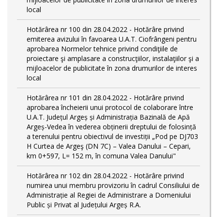
local
Hotărârea nr 100 din 28.04.2022 - Hotărâre privind
emiterea avizului în favoarea U.A.T. Ciofrângeni pentru
aprobarea Normelor tehnice privind condiţiile de
proiectare şi amplasare a construcţiilor, instalaţiilor şi a
mijloacelor de publicitate în zona drumurilor de interes
local
Hotărârea nr 101 din 28.04.2022 - Hotărâre privind
aprobarea încheierii unui protocol de colaborare între
U.A.T. Județul Argeș și Administrația Bazinală de Apă
Argeș-Vedea în vederea obținerii dreptului de folosință
a terenului pentru obiectivul de investiții „Pod pe DJ703
H Curtea de Argeş (DN 7C) – Valea Danului – Cepari,
km 0+597, L= 152 m, în comuna Valea Danului"
Hotărârea nr 102 din 28.04.2022 - Hotărâre privind
numirea unui membru provizoriu în cadrul Consiliului de
Administrație al Regiei de Administrare a Domeniului
Public și Privat al Județului Argeș R.A.