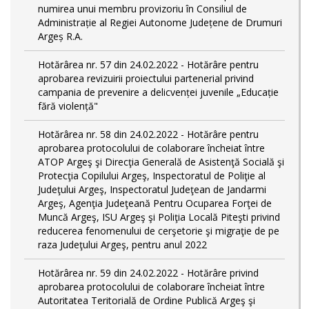
numirea unui membru provizoriu în Consiliul de
Administrație al Regiei Autonome Județene de Drumuri
Argeș R.A.
Hotărârea nr. 57 din 24.02.2022 - Hotărâre pentru
aprobarea revizuirii proiectului partenerial privind
campania de prevenire a delicvenței juvenile „Educație
fără violență"
Hotărârea nr. 58 din 24.02.2022 - Hotărâre pentru
aprobarea protocolului de colaborare încheiat între
ATOP Argeş şi Direcţia Generală de Asistenţă Socială şi
Protecţia Copilului Argeş, Inspectoratul de Poliţie al
Judeţului Argeş, Inspectoratul Judeţean de Jandarmi
Argeş, Agenţia Judeţeană Pentru Ocuparea Forţei de
Muncă Argeş, ISU Argeş şi Poliţia Locală Piteşti privind
reducerea fenomenului de cerşetorie şi migraţie de pe
raza Judeţului Argeş, pentru anul 2022
Hotărârea nr. 59 din 24.02.2022 - Hotărâre privind
aprobarea protocolului de colaborare încheiat între
Autoritatea Teritorială de Ordine Publică Argeş şi