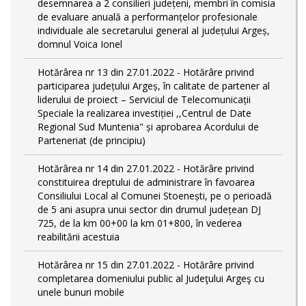
desemnarea a 2 consilieri județeni, membri în comisia
de evaluare anuală a performanțelor profesionale
individuale ale secretarului general al județului Argeș,
domnul Voica Ionel
Hotărârea nr 13 din 27.01.2022 - Hotărâre privind
participarea județului Argeș, în calitate de partener al
liderului de proiect – Serviciul de Telecomunicații
Speciale la realizarea investiției ,,Centrul de Date
Regional Sud Muntenia" și aprobarea Acordului de
Parteneriat (de principiu)
Hotărârea nr 14 din 27.01.2022 - Hotărâre privind
constituirea dreptului de administrare în favoarea
Consiliului Local al Comunei Stoenești, pe o perioadă
de 5 ani asupra unui sector din drumul județean DJ
725, de la km 00+00 la km 01+800, în vederea
reabilitării acestuia
Hotărârea nr 15 din 27.01.2022 - Hotărâre privind
completarea domeniului public al Judeţului Argeş cu
unele bunuri mobile