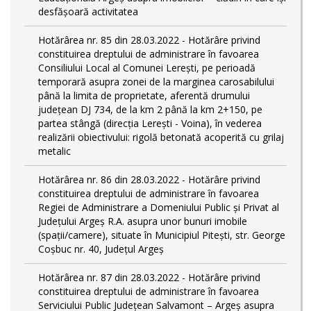
desfășoară activitatea
Hotărârea nr. 85 din 28.03.2022 - Hotărâre privind
constituirea dreptului de administrare în favoarea
Consiliului Local al Comunei Lerești, pe perioadă
temporară asupra zonei de la marginea carosabilului
până la limita de proprietate, aferentă drumului
județean DJ 734, de la km 2 până la km 2+150, pe
partea stângă (direcția Lerești - Voina), în vederea
realizării obiectivului: rigolă betonată acoperită cu grilaj
metalic
Hotărârea nr. 86 din 28.03.2022 - Hotărâre privind
constituirea dreptului de administrare în favoarea
Regiei de Administrare a Domeniului Public și Privat al
Județului Argeș R.A. asupra unor bunuri imobile
(spații/camere), situate în Municipiul Pitești, str. George
Coșbuc nr. 40, Județul Argeș
Hotărârea nr. 87 din 28.03.2022 - Hotărâre privind
constituirea dreptului de administrare în favoarea
Serviciului Public Județean Salvamont – Argeș asupra