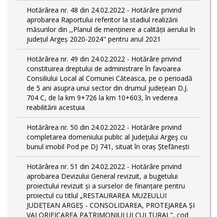
Hotărârea nr. 48 din 24.02.2022 - Hotărâre privind
aprobarea Raportului referitor la stadiul realizării
măsurilor din ,,Planul de menținere a calității aerului în
județul Argeș 2020-2024" pentru anul 2021
Hotărârea nr. 49 din 24.02.2022 - Hotărâre privind
constituirea dreptului de administrare în favoarea
Consiliului Local al Comunei Căteasca, pe o perioadă
de 5 ani asupra unui sector din drumul județean D.J.
704 C, de la km 9+726 la km 10+603, în vederea
reabilitării acestuia
Hotărârea nr. 50 din 24.02.2022 - Hotărâre privind
completarea domeniului public al Judeţului Argeş cu
bunul imobil Pod pe DJ 741, situat în oraș Ștefănești
Hotărârea nr. 51 din 24.02.2022 - Hotărâre privind
aprobarea Devizului General revizuit, a bugetului
proiectului revizuit și a surselor de finanțare pentru
proiectul cu titlul „RESTAURAREA MUZEULUI
JUDEȚEAN ARGEȘ - CONSOLIDAREA, PROTEJAREA ȘI
VALORIFICAREA PATRIMONIULUI CULTURAL", cod