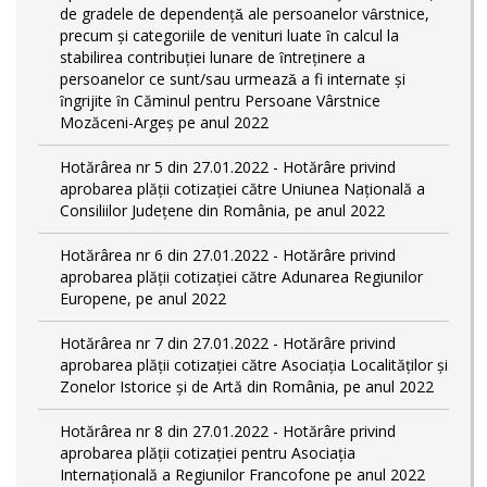
de gradele de dependențǎ ale persoanelor vȃrstnice,
precum și categoriile de venituri luate ȋn calcul la
stabilirea contribuției lunare de ȋntreținere a
persoanelor ce sunt/sau urmeazǎ a fi internate și
ȋngrijite ȋn Căminul pentru Persoane Vârstnice
Mozăceni-Argeș pe anul 2022
Hotărârea nr 5 din 27.01.2022 - Hotărâre privind
aprobarea plății cotizației către Uniunea Națională a
Consiliilor Județene din România, pe anul 2022
Hotărârea nr 6 din 27.01.2022 - Hotărâre privind
aprobarea plății cotizației către Adunarea Regiunilor
Europene, pe anul 2022
Hotărârea nr 7 din 27.01.2022 - Hotărâre privind
aprobarea plății cotizației către Asociația Localităților și
Zonelor Istorice și de Artă din România, pe anul 2022
Hotărârea nr 8 din 27.01.2022 - Hotărâre privind
aprobarea plății cotizației pentru Asociația
Internațională a Regiunilor Francofone pe anul 2022