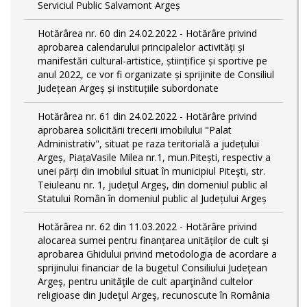
Serviciul Public Salvamont Argeș
Hotărârea nr. 60 din 24.02.2022 - Hotărâre privind
aprobarea calendarului principalelor activități și
manifestări cultural-artistice, științifice și sportive pe
anul 2022, ce vor fi organizate și sprijinite de Consiliul
Județean Argeș și instituțiile subordonate
Hotărârea nr. 61 din 24.02.2022 - Hotărâre privind
aprobarea solicitării trecerii imobilului "Palat
Administrativ", situat pe raza teritorială a județului
Argeș, PiațaVasile Milea nr.1, mun.Pitești, respectiv a
unei părți din imobilul situat în municipiul Piteşti, str.
Teiuleanu nr. 1, judeţul Argeş, din domeniul public al
Statului Român în domeniul public al Județului Argeș
Hotărârea nr. 62 din 11.03.2022 - Hotărâre privind
alocarea sumei pentru finanțarea unităților de cult și
aprobarea Ghidului privind metodologia de acordare a
sprijinului financiar de la bugetul Consiliului Judeţean
Argeş, pentru unităţile de cult aparţinând cultelor
religioase din Judeţul Argeş, recunoscute în România