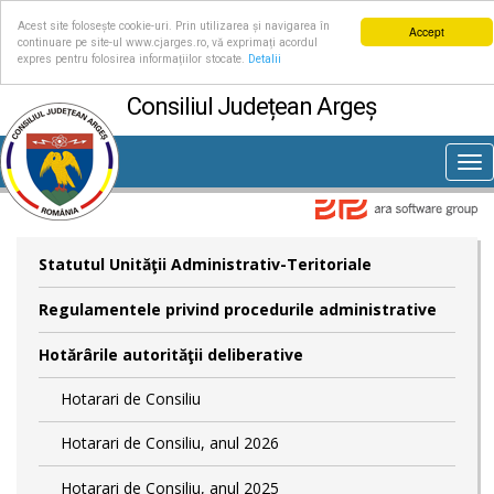
Acest site folosește cookie-uri. Prin utilizarea și navigarea în
Accept
continuare pe site-ul www.cjarges.ro, vă exprimați acordul
expres pentru folosirea informațiilor stocate.
Detalii
Consiliul Județean Argeș
Tog
nav
Statutul Unităţii Administrativ-Teritoriale
Regulamentele privind procedurile administrative
Hotărârile autorităţii deliberative
Hotarari de Consiliu
Hotarari de Consiliu, anul 2026
Hotarari de Consiliu, anul 2025