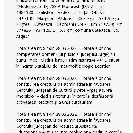
indicatorilor tehnico-economici pentru obiectivul
"Modernizare DJ 703 B Morărești (DN 7 – km
148+980) –Saliștea – Vedea – Lim. Jud. Olt (km
34+714) – Marghia – Pădureți – Costești – Șerbănești –
Siliștea – Căteasca – Leordeni (DN 7 – km 91+230), km
77+826 – 83+126, L = 5,3 km, comuna Căteasca, jud.
Argeș"
Hotărârea nr. 82 din 28.03.2022 - Hotărâre privind
completarea domeniului public al judeţului Argeş cu
bunul imobil Clădire birouri administrative P+1E, situat
în incinta Spitalului de Pneumoftiziologie Leordeni
Hotărârea nr. 83 din 28.03.2022 - Hotărâre privind
constituirea dreptului de administrare în favoarea
Centrului Județean de Cultură și Arte Argeș asupra
imobilelor – clădiri și terenuri în care își desfășoară
activitatea, precum și a unui autoturism
Hotărârea nr. 84 din 28.03.2022 - Hotărâre privind
constituirea dreptului de administrare în favoarea
Centrului Județean de Resurse și Asistență
Educațională Argeș asupra imobilelor – clădiri în care își