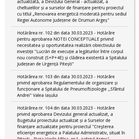
actualizată, a Devizului General - actualizat, a
cheltuielilor și a surselor de finanțare pentru proiectul
cu titlul „Renovarea energetică moderată pentru sediul
Regiei Autonome Județene de Drumuri Argeș"
Hotărârea nr. 102 din data 30.03.2023 - Hotărâre
pentru aprobarea NOTEI CONCEPTUALE privind
necesitatea și oportunitatea realizării obiectivului de
investiții "Lucrări de execuție a legăturilor între corpul
nou construit (S+P+4E) și clădirea existentă a Spitalului
Județean de Urgență Pitești"
Hotărârea nr. 103 din data 30.03.2023 - Hotărâre
privind aprobarea Regulamentului de organizare și
funcționare a Spitalului de Pneumoftiziologie ,,Sfântul
Andrei" Valea Iașului
Hotărârea nr. 104 din data 30.03.2023 - Hotărâre
privind aprobarea Devizului general actualizat, a
Bugetului proiectului actualizat și a Surselor de
finanțare actualizate pentru proiectul "Creşterea
eficienţei energetice a Palatului Administrativ, situat în
Piteşti - Piaţa Vasile Milea, nr.1, judeţul Argeş"