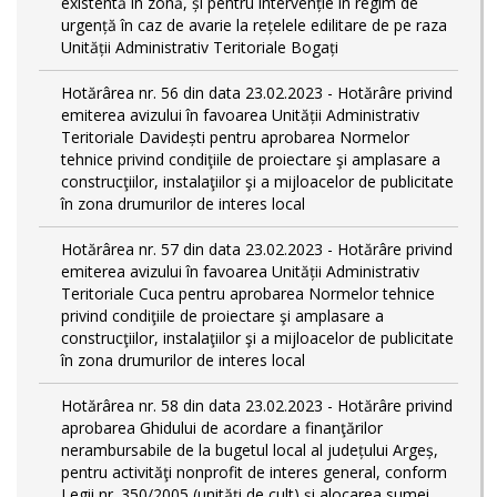
existentă în zonă, și pentru intervenție în regim de
urgență în caz de avarie la rețelele edilitare de pe raza
Unității Administrativ Teritoriale Bogați
Hotărârea nr. 56 din data 23.02.2023 - Hotărâre privind
emiterea avizului în favoarea Unității Administrativ
Teritoriale Davidești pentru aprobarea Normelor
tehnice privind condiţiile de proiectare şi amplasare a
construcţiilor, instalaţiilor şi a mijloacelor de publicitate
în zona drumurilor de interes local
Hotărârea nr. 57 din data 23.02.2023 - Hotărâre privind
emiterea avizului în favoarea Unității Administrativ
Teritoriale Cuca pentru aprobarea Normelor tehnice
privind condiţiile de proiectare şi amplasare a
construcţiilor, instalaţiilor şi a mijloacelor de publicitate
în zona drumurilor de interes local
Hotărârea nr. 58 din data 23.02.2023 - Hotărâre privind
aprobarea Ghidului de acordare a finanţărilor
nerambursabile de la bugetul local al județului Argeș,
pentru activităţi nonprofit de interes general, conform
Legii nr. 350/2005 (unități de cult) și alocarea sumei