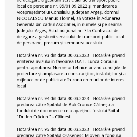
local de persoane nr. 85/01.09.2022 și mandatarea
Vicepreședintelui Consiliului Județean Argeș, domnul
NICOLAESCU Marius-Florinel, să voteze în Adunarea
Generală din cadrul Asociației, în numele și pe seama
Județului Argeș, Actul adițional nr. 7 la Contractul de
delegare a gestiunii serviciului de transport public local
de persoane, precum și semnarea acestuia
Hotărârea nr. 93 din data 30.03.2023 - Hotărâre privind
emiterea avizului în favoarea U.A.T. Lunca Corbului
pentru aprobarea Normelor tehnice privind condiţiile de
proiectare şi amplasare a construcţiilor, instalaţiilor şi a
mijloacelor de publicitate în zona drumurilor de interes
local
Hotărârea nr. 94 din data 30.03.2023 - Hotărâre privind
predarea către Spitalul de Boli Cronice Călinești a
fondului de documente ce a aparținut fostului Spital
"Dr. Ion Crăciun " - Călinești
Hotărârea nr. 95 din data 30.03.2023 - Hotărâre privind
predarea către Spitalul Orășenesc Mioveni a fondului