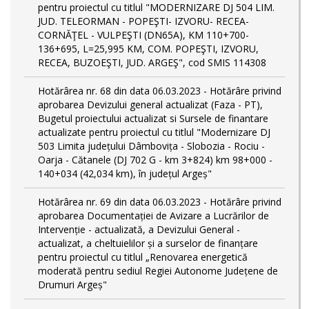
pentru proiectul cu titlul "MODERNIZARE DJ 504 LIM.
JUD. TELEORMAN - POPEŞTI- IZVORU- RECEA-
CORNĂŢEL - VULPEŞTI (DN65A), KM 110+700-
136+695, L=25,995 KM, COM. POPEŞTI, IZVORU,
RECEA, BUZOEŞTI, JUD. ARGEŞ", cod SMIS 114308
Hotărârea nr. 68 din data 06.03.2023 - Hotărâre privind
aprobarea Devizului general actualizat (Faza - PT),
Bugetul proiectului actualizat si Sursele de finantare
actualizate pentru proiectul cu titlul "Modernizare DJ
503 Limita județului Dâmbovița - Slobozia - Rociu -
Oarja - Cătanele (DJ 702 G - km 3+824) km 98+000 -
140+034 (42,034 km), în județul Argeș"
Hotărârea nr. 69 din data 06.03.2023 - Hotărâre privind
aprobarea Documentației de Avizare a Lucrărilor de
Intervenție - actualizată, a Devizului General -
actualizat, a cheltuielilor și a surselor de finanțare
pentru proiectul cu titlul „Renovarea energetică
moderată pentru sediul Regiei Autonome Județene de
Drumuri Argeș"