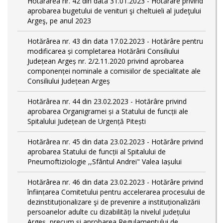
Hotărârea nr. 42 din data 31.01.2023 - Hotărâre privind
aprobarea bugetului de venituri şi cheltuieli al judeţului
Argeş, pe anul 2023
Hotărârea nr. 43 din data 17.02.2023 - Hotărâre pentru
modificarea și completarea Hotărârii Consiliului
Județean Argeș nr. 2/2.11.2020 privind aprobarea
componenței nominale a comisiilor de specialitate ale
Consiliului Județean Argeș
Hotărârea nr. 44 din 23.02.2023 - Hotărâre privind
aprobarea Organigramei și a Statului de funcții ale
Spitalului Județean de Urgență Pitești
Hotărârea nr. 45 din data 23.02.2023 - Hotărâre privind
aprobarea Statului de funcții al Spitalului de
Pneumoftiziologie ,,Sfântul Andrei" Valea Iașului
Hotărârea nr. 46 din data 23.02.2023 - Hotărâre privind
înființarea Comitetului pentru accelerarea procesului de
dezinstituționalizare şi de prevenire a instituționalizării
persoanelor adulte cu dizabilități la nivelul județului
Argeș, precum și aprobarea Regulamentului de