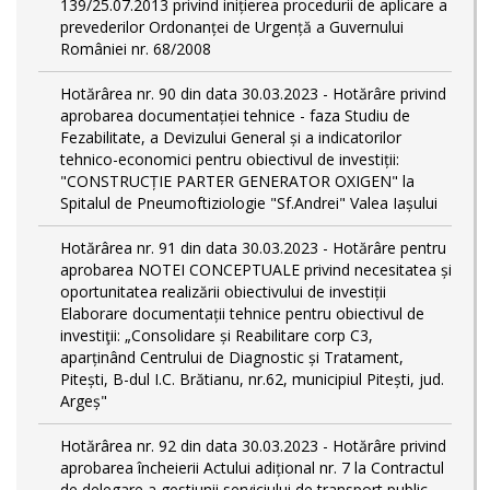
139/25.07.2013 privind inițierea procedurii de aplicare a
prevederilor Ordonanței de Urgență a Guvernului
României nr. 68/2008
Hotărârea nr. 90 din data 30.03.2023 - Hotărâre privind
aprobarea documentației tehnice - faza Studiu de
Fezabilitate, a Devizului General și a indicatorilor
tehnico-economici pentru obiectivul de investiții:
"CONSTRUCȚIE PARTER GENERATOR OXIGEN" la
Spitalul de Pneumoftiziologie "Sf.Andrei" Valea Iașului
Hotărârea nr. 91 din data 30.03.2023 - Hotărâre pentru
aprobarea NOTEI CONCEPTUALE privind necesitatea și
oportunitatea realizării obiectivului de investiții
Elaborare documentații tehnice pentru obiectivul de
investiţii: „Consolidare și Reabilitare corp C3,
aparținând Centrului de Diagnostic și Tratament,
Pitești, B-dul I.C. Brătianu, nr.62, municipiul Pitești, jud.
Argeș"
Hotărârea nr. 92 din data 30.03.2023 - Hotărâre privind
aprobarea încheierii Actului adițional nr. 7 la Contractul
de delegare a gestiunii serviciului de transport public