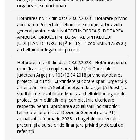
organizare și funcționare
Hotărârea nr. 47 din data 23.02.2023 - Hotărâre privind
aprobarea Proiectului tehnic de execuţie, a Devizului
general pentru obiectivul "EXTINDEREA ȘI DOTAREA
AMBULATORIULUI INTEGRAT AL SPITALULUI
JUDEȚEAN DE URGENȚĂ PITEȘTI" cod SMIS 123890 și
a cheltuielilor legate de proiect
Hotărârea nr. 48 din data 23.02.2023 - Hotărâre pentru
modificarea și completarea Hotărârii Consiliului
Județean Argeș nr. 103/12.04.2018 privind aprobarea
proiectului cu titlul „Extindere și dotare spații urgență și
amenajări incintă Spital Județean de Urgență Pitești", a
studiului de fezabilitate Mixt și a cheltuielilor legate de
proiect, cu modificările și completările ulterioare,
respectiv pentru aprobarea actualizării indicatorilor
tehnico-economici, a Devizului General (faza PT)
actualizat la februarie 2023, a bugetului proiectului,
precum și a surselor de finanțare privind proiectul de
referință