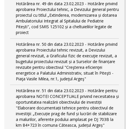
Hotărârea nr. 49 din data 23.02.2023 - Hotărâre privind
aprobarea Proiectului tehnic, a Devizului general pentru
proiectul cu titlul „Extinderea, modernizarea și dotarea
Ambulatoriului Integrat al Spitalului de Pediatrie
Pitești", cod SMIS 125102 și a cheltuielilor legate de
proiect
Hotărârea nr. 50 din data 23.02.2023 - Hotărâre privind
aprobarea Proiectului tehnic revizuit, a Devizului
general revizuit, a Graficului fizic de execuţie revizuit, a
bugetului proiectului revizuit și a Surselor de finanțare
revizuite pentru obiectivul "Creşterea eficienţei
energetice a Palatului Administrativ, situat în Piteşti -
Piaţa Vasile Milea, nr.1, judeţul Argeş"
Hotărârea nr. 51 din data 23.02.2023 - Hotărâre pentru
aprobarea NOTEI CONCEPTUALE privind necesitatea și
oportunitatea realizării obiectivului de investiții
"Elaborare documentații tehnice pentru obiectivul de
investiţii: „Execuție prag de fund și lucrări de stabilizare
a malurilor, aferente podului amplasat pe DJ 703B la
km 84+723 în comuna Căteasca, județul Argeș"