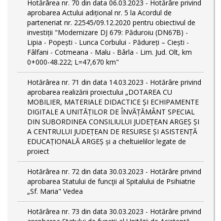
Hotărârea nr. 70 din data 06.03.2023 - Hotărâre privind
aprobarea Actului adițional nr. 5 la Acordul de
parteneriat nr. 22545/09.12.2020 pentru obiectivul de
investiții "Modernizare DJ 679: Păduroiu (DN67B) -
Lipia - Popești - Lunca Corbului - Pădureți – Ciești -
Fâlfani - Cotmeana - Malu - Bârla - Lim. Jud. Olt, km
0+000-48.222; L=47,670 km"
Hotărârea nr. 71 din data 14.03.2023 - Hotărâre privind
aprobarea realizării proiectului „DOTAREA CU
MOBILIER, MATERIALE DIDACTICE ȘI ECHIPAMENTE
DIGITALE A UNITĂȚILOR DE ÎNVĂȚĂMÂNT SPECIAL
DIN SUBORDINEA CONSILIULUI JUDEȚEAN ARGEȘ ȘI
A CENTRULUI JUDEȚEAN DE RESURSE ȘI ASISTENȚĂ
EDUCAȚIONALĂ ARGEȘ și a cheltuielilor legate de
proiect
Hotărârea nr. 72 din data 30.03.2023 - Hotărâre privind
aprobarea Statului de funcţii al Spitalului de Psihiatrie
„Sf. Maria" Vedea
Hotărârea nr. 73 din data 30.03.2023 - Hotărâre privind