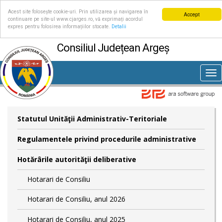
Acest site folosește cookie-uri. Prin utilizarea și navigarea în
Accept
continuare pe site-ul www.cjarges.ro, vă exprimați acordul
expres pentru folosirea informațiilor stocate.
Detalii
Consiliul Județean Argeș
Tog
nav
Statutul Unităţii Administrativ-Teritoriale
Regulamentele privind procedurile administrative
Hotărârile autorităţii deliberative
Hotarari de Consiliu
Hotarari de Consiliu, anul 2026
Hotarari de Consiliu, anul 2025