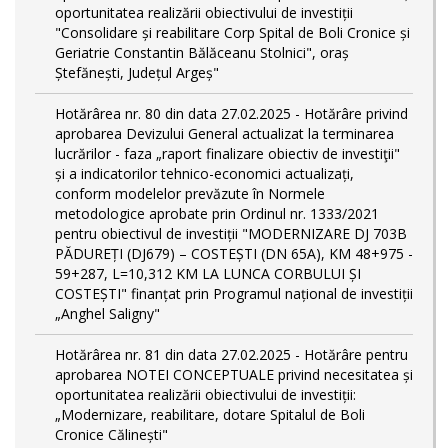
oportunitatea realizării obiectivului de investiții
"Consolidare și reabilitare Corp Spital de Boli Cronice și
Geriatrie Constantin Bălăceanu Stolnici", oraș
Ștefănești, Județul Argeș"
Hotărârea nr. 80 din data 27.02.2025 - Hotărâre privind
aprobarea Devizului General actualizat la terminarea
lucrărilor - faza „raport finalizare obiectiv de investiţii"
și a indicatorilor tehnico-economici actualizați,
conform modelelor prevăzute în Normele
metodologice aprobate prin Ordinul nr. 1333/2021
pentru obiectivul de investiții "MODERNIZARE DJ 703B
PĂDUREȚI (DJ679) – COSTEȘTI (DN 65A), KM 48+975 -
59+287, L=10,312 KM LA LUNCA CORBULUI ȘI
COSTEȘTI" finanțat prin Programul național de investiții
„Anghel Saligny"
Hotărârea nr. 81 din data 27.02.2025 - Hotărâre pentru
aprobarea NOTEI CONCEPTUALE privind necesitatea și
oportunitatea realizării obiectivului de investiții:
„Modernizare, reabilitare, dotare Spitalul de Boli
Cronice Călinești"