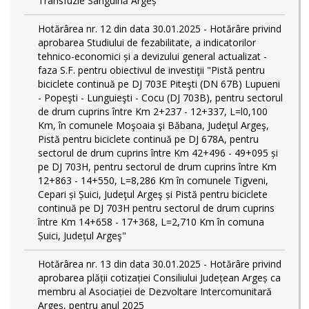
Transfuzie Sanguină Argeș
Hotărârea nr. 12 din data 30.01.2025 - Hotărâre privind
aprobarea Studiului de fezabilitate, a indicatorilor
tehnico-economici și a devizului general actualizat -
faza S.F. pentru obiectivul de investiţii "Pistă pentru
biciclete continuă pe DJ 703E Piteşti (DN 67B) Lupueni
- Popeşti - Lunguieşti - Cocu (DJ 703B), pentru sectorul
de drum cuprins între Km 2+237 - 12+337, L=l0,100
Km, în comunele Moşoaia şi Băbana, Judeţul Argeş,
Pistă pentru biciclete continuă pe DJ 678A, pentru
sectorul de drum cuprins între Km 42+496 - 49+095 și
pe DJ 703H, pentru sectorul de drum cuprins între Km
12+863 - 14+550, L=8,286 Km în comunele Tigveni,
Cepari și Șuici, Judeţul Argeş și Pistă pentru biciclete
continuă pe DJ 703H pentru sectorul de drum cuprins
între Km 14+658 - 17+368, L=2,710 Km în comuna
Șuici, Județul Argeş"
Hotărârea nr. 13 din data 30.01.2025 - Hotărâre privind
aprobarea plății cotizației Consiliului Județean Argeș ca
membru al Asociației de Dezvoltare Intercomunitară
Argeș, pentru anul 2025