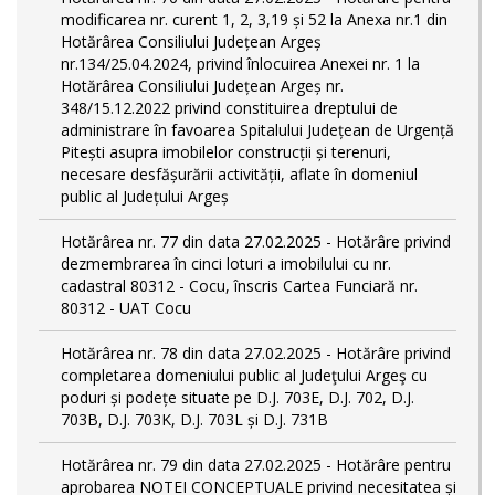
modificarea nr. curent 1, 2, 3,19 și 52 la Anexa nr.1 din
Hotărârea Consiliului Județean Argeș
nr.134/25.04.2024, privind înlocuirea Anexei nr. 1 la
Hotărârea Consiliului Județean Argeș nr.
348/15.12.2022 privind constituirea dreptului de
administrare în favoarea Spitalului Județean de Urgență
Pitești asupra imobilelor construcții și terenuri,
necesare desfășurării activității, aflate în domeniul
public al Județului Argeș
Hotărârea nr. 77 din data 27.02.2025 - Hotărâre privind
dezmembrarea în cinci loturi a imobilului cu nr.
cadastral 80312 - Cocu, înscris Cartea Funciară nr.
80312 - UAT Cocu
Hotărârea nr. 78 din data 27.02.2025 - Hotărâre privind
completarea domeniului public al Judeţului Argeş cu
poduri și podețe situate pe D.J. 703E, D.J. 702, D.J.
703B, D.J. 703K, D.J. 703L și D.J. 731B
Hotărârea nr. 79 din data 27.02.2025 - Hotărâre pentru
aprobarea NOTEI CONCEPTUALE privind necesitatea și