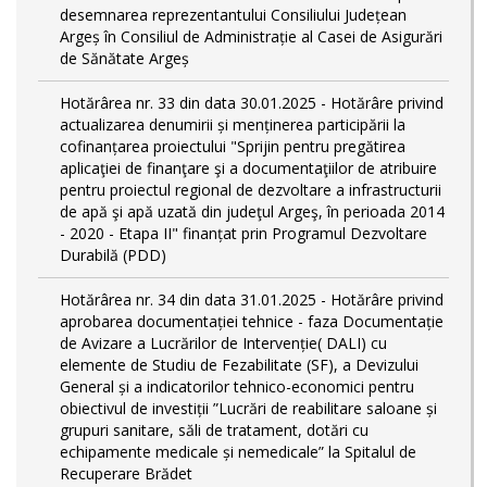
desemnarea reprezentantului Consiliului Județean
Argeș în Consiliul de Administrație al Casei de Asigurări
de Sănătate Argeș
Hotărârea nr. 33 din data 30.01.2025 - Hotărâre privind
actualizarea denumirii și menținerea participării la
cofinanțarea proiectului "Sprijin pentru pregătirea
aplicaţiei de finanţare şi a documentaţiilor de atribuire
pentru proiectul regional de dezvoltare a infrastructurii
de apă şi apă uzată din judeţul Argeş, în perioada 2014
- 2020 - Etapa II" finanțat prin Programul Dezvoltare
Durabilă (PDD)
Hotărârea nr. 34 din data 31.01.2025 - Hotărâre privind
aprobarea documentației tehnice - faza Documentație
de Avizare a Lucrărilor de Intervenție( DALI) cu
elemente de Studiu de Fezabilitate (SF), a Devizului
General și a indicatorilor tehnico-economici pentru
obiectivul de investiții ”Lucrări de reabilitare saloane și
grupuri sanitare, săli de tratament, dotări cu
echipamente medicale și nemedicale” la Spitalul de
Recuperare Brădet