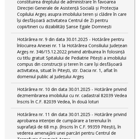
constituirea dreptului de administrare în favoarea
Direcției Generale de Asistență Socială și Protecția
Copilului Argeș asupra imobilului teren și clădire în care
își desfășoară activitatea Centrul de Zi pentru
copii/tineri cu dizabilități Șanse Egale Domnești
Hotărârea nr. 9 din data 30.01.2025 - Hotărâre pentru
înlocuirea Anexei nr. 1 la Hotărârea Consiliului Județean
Argeș nr. 346/15.12.2022 privind atribuirea în folosință
cu titlu gratuit Spitalului de Pediatrie Pitești a imobilului
compus din construcții și teren în care își desfășoară
activitatea, situat în Pitești, str. Dacia nr. 1, aflat în
domeniul public al Județului Argeș
Hotărârea nr. 10 din data 30.01.2025 - Hotărâre privind
dezmembrarea imobilului cu nr. cadastral 82039 Vedea
înscris în C.F. 82039 Vedea, în două loturi
Hotărârea nr. 11 din data 30.01.2025 - Hotărâre privind
aprobarea intenției de cumpărare a terenului în
suprafață de 68 m.p. (înscris în C.F. 99359 Pitești), în
vederea amenajării unei parcări pentru Centrul de