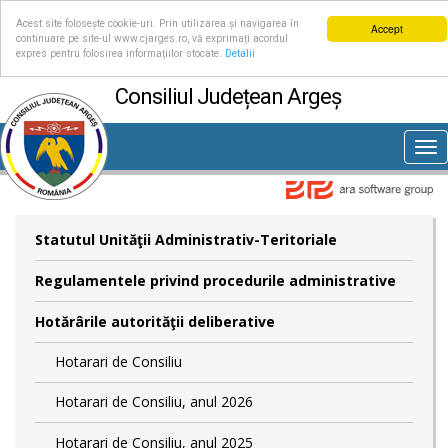
Acest site folosește cookie-uri. Prin utilizarea și navigarea în
Accept
continuare pe site-ul www.cjarges.ro, vă exprimați acordul
expres pentru folosirea informațiilor stocate.
Detalii
Consiliul Județean Argeș
Tog
nav
Statutul Unităţii Administrativ-Teritoriale
Regulamentele privind procedurile administrative
Hotărârile autorităţii deliberative
Hotarari de Consiliu
Hotarari de Consiliu, anul 2026
Hotarari de Consiliu, anul 2025