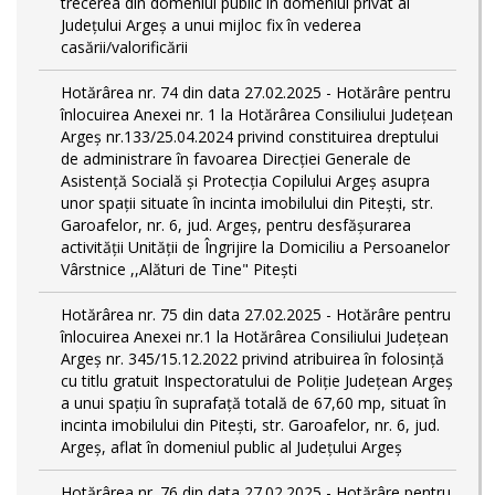
trecerea din domeniul public în domeniul privat al
Județului Argeș a unui mijloc fix în vederea
casării/valorificării
Hotărârea nr. 74 din data 27.02.2025 - Hotărâre pentru
înlocuirea Anexei nr. 1 la Hotărârea Consiliului Județean
Argeș nr.133/25.04.2024 privind constituirea dreptului
de administrare în favoarea Direcției Generale de
Asistență Socială și Protecția Copilului Argeș asupra
unor spații situate în incinta imobilului din Pitești, str.
Garoafelor, nr. 6, jud. Argeș, pentru desfășurarea
activității Unității de Îngrijire la Domiciliu a Persoanelor
Vârstnice ,,Alături de Tine" Pitești
Hotărârea nr. 75 din data 27.02.2025 - Hotărâre pentru
înlocuirea Anexei nr.1 la Hotărârea Consiliului Județean
Argeș nr. 345/15.12.2022 privind atribuirea în folosință
cu titlu gratuit Inspectoratului de Poliție Județean Argeș
a unui spațiu în suprafață totală de 67,60 mp, situat în
incinta imobilului din Pitești, str. Garoafelor, nr. 6, jud.
Argeș, aflat în domeniul public al Județului Argeș
Hotărârea nr. 76 din data 27.02.2025 - Hotărâre pentru