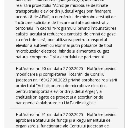
realizării proiectului "Achiziție microbuze destinate
transportului elevilor din Județul Argeș prin finanțare
acordată de AFM", a numărului de microbuze/stații de
încărcare solicitate de fiecare unitate administrativ
teritorială, în cadrul "Programului privind îmbunătățirea
calității aerului și reducerea cantității de emisii de gaze
cu efect de seră, prin utilizarea pentru transportul
elevilor a autovehiculelor mai putin poluante de tipul
microbuzelor electrice, hibride și alimentate cu gaz
natural comprimat" și a acordului de parteneriat
Hotărârea nr. 90 din data 27.02.2025 - Hotărâre privind
modificarea și completarea Hotărârii de Consiliu
Județean nr. 169/27.06.2023 privind aprobarea realizării
proiectului "Achiziționarea de microbuze electrice
pentru transportul elevilor din județul Argeș", a
cheltuielilor legate de proiect și a acordurilor de
parteneriat/colaborare cu UAT-urile eligibile
Hotărârea nr. 91 din data 27.02.2025 - Hotărâre privind
aprobarea Statului de funcţii și a Regulamentului de
organizare și funcționare ale Centrului Județean de