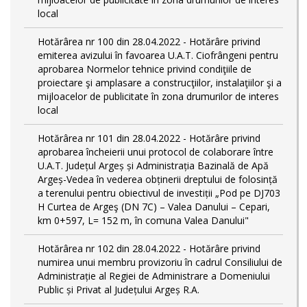
local
Hotărârea nr 100 din 28.04.2022 - Hotărâre privind
emiterea avizului în favoarea U.A.T. Ciofrângeni pentru
aprobarea Normelor tehnice privind condiţiile de
proiectare şi amplasare a construcţiilor, instalaţiilor şi a
mijloacelor de publicitate în zona drumurilor de interes
local
Hotărârea nr 101 din 28.04.2022 - Hotărâre privind
aprobarea încheierii unui protocol de colaborare între
U.A.T. Județul Argeș și Administrația Bazinală de Apă
Argeș-Vedea în vederea obținerii dreptului de folosință
a terenului pentru obiectivul de investiții „Pod pe DJ703
H Curtea de Argeş (DN 7C) – Valea Danului – Cepari,
km 0+597, L= 152 m, în comuna Valea Danului"
Hotărârea nr 102 din 28.04.2022 - Hotărâre privind
numirea unui membru provizoriu în cadrul Consiliului de
Administrație al Regiei de Administrare a Domeniului
Public și Privat al Județului Argeș R.A.