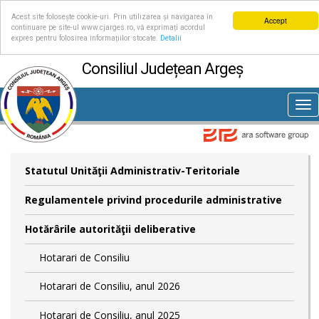
Acest site folosește cookie-uri. Prin utilizarea și navigarea în
Accept
continuare pe site-ul www.cjarges.ro, vă exprimați acordul
expres pentru folosirea informațiilor stocate.
Detalii
Consiliul Județean Argeș
Tog
nav
Statutul Unităţii Administrativ-Teritoriale
Regulamentele privind procedurile administrative
Hotărârile autorităţii deliberative
Hotarari de Consiliu
Hotarari de Consiliu, anul 2026
Hotarari de Consiliu, anul 2025