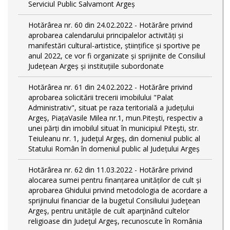
Serviciul Public Salvamont Argeș
Hotărârea nr. 60 din 24.02.2022 - Hotărâre privind
aprobarea calendarului principalelor activități și
manifestări cultural-artistice, științifice și sportive pe
anul 2022, ce vor fi organizate și sprijinite de Consiliul
Județean Argeș și instituțiile subordonate
Hotărârea nr. 61 din 24.02.2022 - Hotărâre privind
aprobarea solicitării trecerii imobilului "Palat
Administrativ", situat pe raza teritorială a județului
Argeș, PiațaVasile Milea nr.1, mun.Pitești, respectiv a
unei părți din imobilul situat în municipiul Piteşti, str.
Teiuleanu nr. 1, judeţul Argeş, din domeniul public al
Statului Român în domeniul public al Județului Argeș
Hotărârea nr. 62 din 11.03.2022 - Hotărâre privind
alocarea sumei pentru finanțarea unităților de cult și
aprobarea Ghidului privind metodologia de acordare a
sprijinului financiar de la bugetul Consiliului Judeţean
Argeş, pentru unităţile de cult aparţinând cultelor
religioase din Judeţul Argeş, recunoscute în România