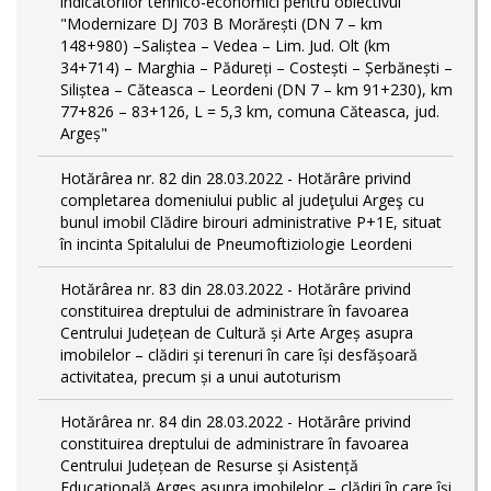
indicatorilor tehnico-economici pentru obiectivul
"Modernizare DJ 703 B Morărești (DN 7 – km
148+980) –Saliștea – Vedea – Lim. Jud. Olt (km
34+714) – Marghia – Pădureți – Costești – Șerbănești –
Siliștea – Căteasca – Leordeni (DN 7 – km 91+230), km
77+826 – 83+126, L = 5,3 km, comuna Căteasca, jud.
Argeș"
Hotărârea nr. 82 din 28.03.2022 - Hotărâre privind
completarea domeniului public al judeţului Argeş cu
bunul imobil Clădire birouri administrative P+1E, situat
în incinta Spitalului de Pneumoftiziologie Leordeni
Hotărârea nr. 83 din 28.03.2022 - Hotărâre privind
constituirea dreptului de administrare în favoarea
Centrului Județean de Cultură și Arte Argeș asupra
imobilelor – clădiri și terenuri în care își desfășoară
activitatea, precum și a unui autoturism
Hotărârea nr. 84 din 28.03.2022 - Hotărâre privind
constituirea dreptului de administrare în favoarea
Centrului Județean de Resurse și Asistență
Educațională Argeș asupra imobilelor – clădiri în care își