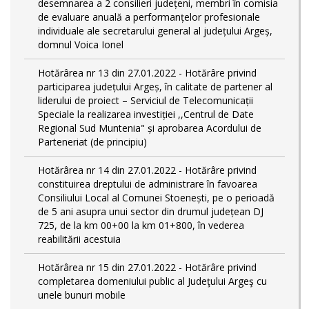
desemnarea a 2 consilieri județeni, membri în comisia
de evaluare anuală a performanțelor profesionale
individuale ale secretarului general al județului Argeș,
domnul Voica Ionel
Hotărârea nr 13 din 27.01.2022 - Hotărâre privind
participarea județului Argeș, în calitate de partener al
liderului de proiect – Serviciul de Telecomunicații
Speciale la realizarea investiției ,,Centrul de Date
Regional Sud Muntenia" și aprobarea Acordului de
Parteneriat (de principiu)
Hotărârea nr 14 din 27.01.2022 - Hotărâre privind
constituirea dreptului de administrare în favoarea
Consiliului Local al Comunei Stoenești, pe o perioadă
de 5 ani asupra unui sector din drumul județean DJ
725, de la km 00+00 la km 01+800, în vederea
reabilitării acestuia
Hotărârea nr 15 din 27.01.2022 - Hotărâre privind
completarea domeniului public al Judeţului Argeş cu
unele bunuri mobile