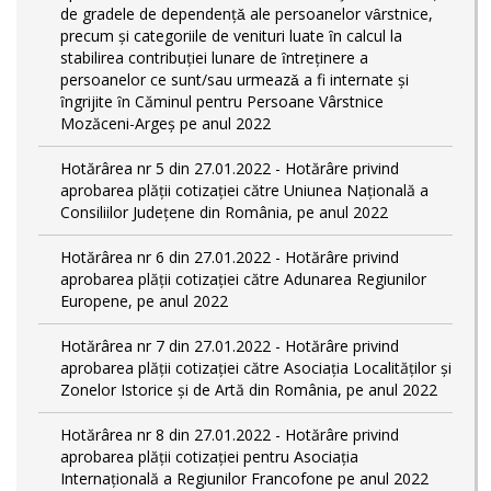
de gradele de dependențǎ ale persoanelor vȃrstnice,
precum și categoriile de venituri luate ȋn calcul la
stabilirea contribuției lunare de ȋntreținere a
persoanelor ce sunt/sau urmeazǎ a fi internate și
ȋngrijite ȋn Căminul pentru Persoane Vârstnice
Mozăceni-Argeș pe anul 2022
Hotărârea nr 5 din 27.01.2022 - Hotărâre privind
aprobarea plății cotizației către Uniunea Națională a
Consiliilor Județene din România, pe anul 2022
Hotărârea nr 6 din 27.01.2022 - Hotărâre privind
aprobarea plății cotizației către Adunarea Regiunilor
Europene, pe anul 2022
Hotărârea nr 7 din 27.01.2022 - Hotărâre privind
aprobarea plății cotizației către Asociația Localităților și
Zonelor Istorice și de Artă din România, pe anul 2022
Hotărârea nr 8 din 27.01.2022 - Hotărâre privind
aprobarea plății cotizației pentru Asociația
Internațională a Regiunilor Francofone pe anul 2022