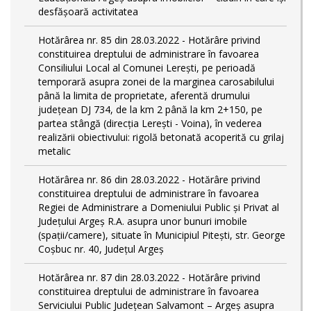
desfășoară activitatea
Hotărârea nr. 85 din 28.03.2022 - Hotărâre privind
constituirea dreptului de administrare în favoarea
Consiliului Local al Comunei Lerești, pe perioadă
temporară asupra zonei de la marginea carosabilului
până la limita de proprietate, aferentă drumului
județean DJ 734, de la km 2 până la km 2+150, pe
partea stângă (direcția Lerești - Voina), în vederea
realizării obiectivului: rigolă betonată acoperită cu grilaj
metalic
Hotărârea nr. 86 din 28.03.2022 - Hotărâre privind
constituirea dreptului de administrare în favoarea
Regiei de Administrare a Domeniului Public și Privat al
Județului Argeș R.A. asupra unor bunuri imobile
(spații/camere), situate în Municipiul Pitești, str. George
Coșbuc nr. 40, Județul Argeș
Hotărârea nr. 87 din 28.03.2022 - Hotărâre privind
constituirea dreptului de administrare în favoarea
Serviciului Public Județean Salvamont – Argeș asupra