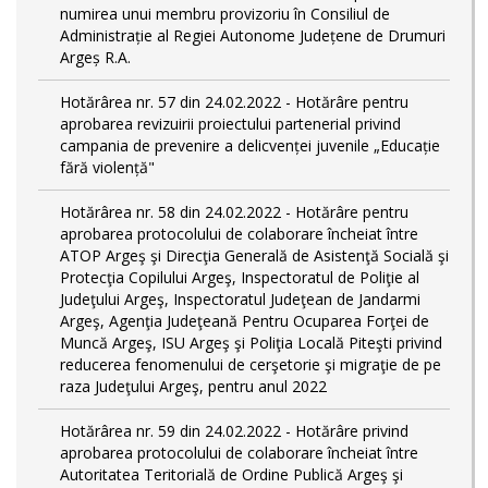
numirea unui membru provizoriu în Consiliul de
Administrație al Regiei Autonome Județene de Drumuri
Argeș R.A.
Hotărârea nr. 57 din 24.02.2022 - Hotărâre pentru
aprobarea revizuirii proiectului partenerial privind
campania de prevenire a delicvenței juvenile „Educație
fără violență"
Hotărârea nr. 58 din 24.02.2022 - Hotărâre pentru
aprobarea protocolului de colaborare încheiat între
ATOP Argeş şi Direcţia Generală de Asistenţă Socială şi
Protecţia Copilului Argeş, Inspectoratul de Poliţie al
Judeţului Argeş, Inspectoratul Judeţean de Jandarmi
Argeş, Agenţia Judeţeană Pentru Ocuparea Forţei de
Muncă Argeş, ISU Argeş şi Poliţia Locală Piteşti privind
reducerea fenomenului de cerşetorie şi migraţie de pe
raza Judeţului Argeş, pentru anul 2022
Hotărârea nr. 59 din 24.02.2022 - Hotărâre privind
aprobarea protocolului de colaborare încheiat între
Autoritatea Teritorială de Ordine Publică Argeş şi