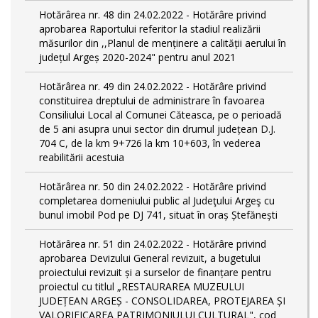
Hotărârea nr. 48 din 24.02.2022 - Hotărâre privind
aprobarea Raportului referitor la stadiul realizării
măsurilor din ,,Planul de menținere a calității aerului în
județul Argeș 2020-2024" pentru anul 2021
Hotărârea nr. 49 din 24.02.2022 - Hotărâre privind
constituirea dreptului de administrare în favoarea
Consiliului Local al Comunei Căteasca, pe o perioadă
de 5 ani asupra unui sector din drumul județean D.J.
704 C, de la km 9+726 la km 10+603, în vederea
reabilitării acestuia
Hotărârea nr. 50 din 24.02.2022 - Hotărâre privind
completarea domeniului public al Judeţului Argeş cu
bunul imobil Pod pe DJ 741, situat în oraș Ștefănești
Hotărârea nr. 51 din 24.02.2022 - Hotărâre privind
aprobarea Devizului General revizuit, a bugetului
proiectului revizuit și a surselor de finanțare pentru
proiectul cu titlul „RESTAURAREA MUZEULUI
JUDEȚEAN ARGEȘ - CONSOLIDAREA, PROTEJAREA ȘI
VALORIFICAREA PATRIMONIULUI CULTURAL", cod