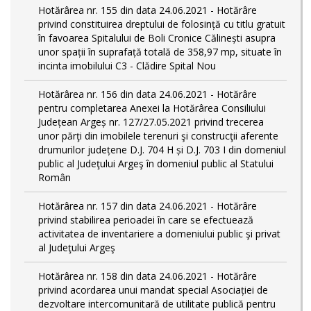
Hotărârea nr. 155 din data 24.06.2021 - Hotărâre
privind constituirea dreptului de folosință cu titlu gratuit
în favoarea Spitalului de Boli Cronice Călinești asupra
unor spații în suprafață totală de 358,97 mp, situate în
incinta imobilului C3 - Clădire Spital Nou
Hotărârea nr. 156 din data 24.06.2021 - Hotărâre
pentru completarea Anexei la Hotărârea Consiliului
Județean Argeș nr. 127/27.05.2021 privind trecerea
unor părţi din imobilele terenuri şi construcţii aferente
drumurilor județene D.J. 704 H și D.J. 703 I din domeniul
public al Judeţului Argeş în domeniul public al Statului
Român
Hotărârea nr. 157 din data 24.06.2021 - Hotărâre
privind stabilirea perioadei în care se efectuează
activitatea de inventariere a domeniului public şi privat
al Judeţului Argeş
Hotărârea nr. 158 din data 24.06.2021 - Hotărâre
privind acordarea unui mandat special Asociației de
dezvoltare intercomunitară de utilitate publică pentru