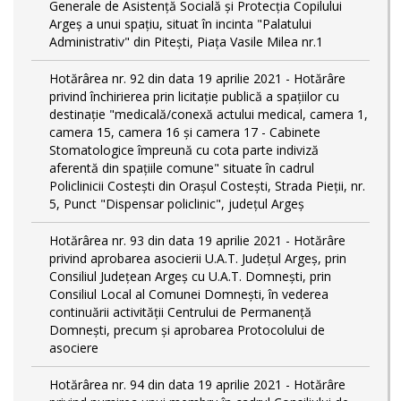
Generale de Asistență Socială și Protecția Copilului
Argeș a unui spațiu, situat în incinta "Palatului
Administrativ" din Pitești, Piața Vasile Milea nr.1
Hotărârea nr. 92 din data 19 aprilie 2021 - Hotărâre
privind închirierea prin licitație publică a spațiilor cu
destinație "medicală/conexă actului medical, camera 1,
camera 15, camera 16 și camera 17 - Cabinete
Stomatologice împreună cu cota parte indiviză
aferentă din spațiile comune" situate în cadrul
Policlinicii Costești din Orașul Costești, Strada Pieții, nr.
5, Punct "Dispensar policlinic", județul Argeș
Hotărârea nr. 93 din data 19 aprilie 2021 - Hotărâre
privind aprobarea asocierii U.A.T. Județul Argeș, prin
Consiliul Județean Argeș cu U.A.T. Domnești, prin
Consiliul Local al Comunei Domnești, în vederea
continuării activității Centrului de Permanență
Domnești, precum și aprobarea Protocolului de
asociere
Hotărârea nr. 94 din data 19 aprilie 2021 - Hotărâre