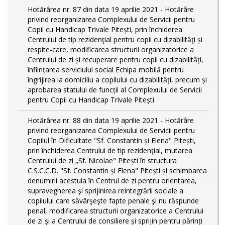
Hotărârea nr. 87 din data 19 aprilie 2021 - Hotărâre
privind reorganizarea Complexului de Servicii pentru
Copii cu Handicap Trivale Pitești, prin închiderea
Centrului de tip rezidenţial pentru copii cu dizabilităţi și
respite-care, modificarea structurii organizatorice a
Centrului de zi și recuperare pentru copii cu dizabilități,
înființarea serviciului social Echipa mobilă pentru
îngrijirea la domiciliu a copilului cu dizabilități, precum și
aprobarea statului de funcții al Complexului de Servicii
pentru Copii cu Handicap Trivale Pitești
Hotărârea nr. 88 din data 19 aprilie 2021 - Hotărâre
privind reorganizarea Complexului de Servicii pentru
Copilul în Dificultate "Sf. Constantin și Elena" Pitești,
prin închiderea Centrului de tip rezidenţial, mutarea
Centrului de zi „Sf. Nicolae" Pitești în structura
C.S.C.C.D. "Sf. Constantin și Elena" Pitești și schimbarea
denumirii acestuia în Centrul de zi pentru orientarea,
supravegherea şi sprijinirea reintegrării sociale a
copilului care săvârşeşte fapte penale şi nu răspunde
penal, modificarea structurii organizatorice a Centrului
de zi și a Centrului de consiliere și sprijin pentru părinți