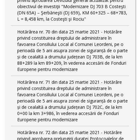
privind aprobarea Devizului general actualizat pentru
obiectivul de investiţii "Modernizare DJ 703 B Costeşti
(DN 65A) – Şerbăneşti (DJ 659), KM 60+325 – 68+783,
L = 8,458 km, la Costeşti şi Rociu"
Hotărârea nr. 70 din data 25 martie 2021 - Hotărâre
privind constituirea dreptului de administrare în
favoarea Consiliului Local al Comunei Leordeni, pe o
perioadă de 5 ani asupra zonei de siguranță de o parte
și de cealaltă a drumului județean DJ 703B, de la km
88+289 la km 89+209, în vederea accesării de Fonduri
Europene pentru modernizare
Hotărârea nr. 71 din data 25 martie 2021 - Hotărâre
privind constituirea dreptului de administrare în
favoarea Consiliului Local al Comunei Leordeni, pe o
perioadă de 5 ani asupra zonei de siguranță de o parte
și de cealaltă a drumului județean DJ 702C, de la km
0+00 la km 3+986, în vederea accesării de Fonduri
Europene pentru modernizare
Hotărârea nr. 72 din data 25 martie 2021 - Hotărâre
privind aprobarea prelungirii duratei Protocoalelor de