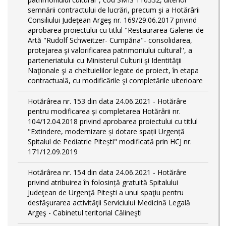
semnării contractului de lucrări, precum şi a Hotărârii
Consiliului Judeţean Argeş nr. 169/29.06.2017 privind
aprobarea proiectului cu titlul "Restaurarea Galeriei de
Artă "Rudolf Schweitzer- Cumpăna"- consolidarea,
protejarea şi valorificarea patrimoniului cultural'', a
parteneriatului cu Ministerul Culturii şi Identităţii
Naţionale şi a cheltuielilor legate de proiect, în etapa
contractuală, cu modificările şi completările ulterioare
Hotărârea nr. 153 din data 24.06.2021 - Hotărâre
pentru modificarea și completarea Hotărârii nr.
104/12.04.2018 privind aprobarea proiectului cu titlul
"Extindere, modernizare și dotare spații Urgență
Spitalul de Pediatrie Pitești" modificată prin HCJ nr.
171/12.09.2019
Hotărârea nr. 154 din data 24.06.2021 - Hotărâre
privind atribuirea în folosință gratuită Spitalului
Judeţean de Urgenţă Piteşti a unui spaţiu pentru
desfăşurarea activităţii Serviciului Medicină Legală
Argeş - Cabinetul teritorial Călineşti