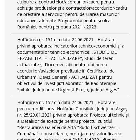
atribuire a contractelor/acordurilor-cadru pentru
achiziţia produselor şi a contractelor/acordurilor-cadru
de prestare a serviciilor pentru derularea măsurilor
educative, aferente Programului pentru școli al
României, pentru perioada 2021 - 2023
Hotărârea nr. 151 din data 24.06.2021 - Hotărâre
privind aprobarea indicatorilor tehnico-economici și a
documentațiilor tehnico-economice: „STUDIU DE
FEZABILITATE - ACTUALIZARE", Studii de teren
actualizate și Documentații pentru obținerea
acordurilor/avizelelor prevăzute în Certificatul de
Urbanism, Deviz General - ACTUALIZAT pentru
obiectivul de investiții:"Laborator de Radioterapie
Spitalul Județean de Urgență Pitești, județul Argeș"
Hotărârea nr. 152 din data 24.06.2021 - Hotărâre
pentru modificarea Hotărârii Consiliului Judeţean Argeş
nr. 25/29.01.2021 privind aprobarea Proiectului tehnic şi
a Detaliilor de execuţie pentru proiectul cu titlul
"Restaurarea Galeriei de Artă "Rudolf Schweitzer -
Cumpăna"- consolidarea, protejarea şi valorificarea
patrimoniului cultural'', cod SMIS 116332, ulterior