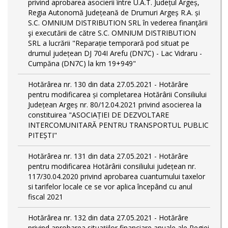
privind aprobarea asocierii între U.A.T. Județul Argeș,
Regia Autonomă Județeană de Drumuri Argeș R.A. și
S.C. OMNIUM DISTRIBUTION SRL în vederea finanţării
şi executării de către S.C. OMNIUM DISTRIBUTION
SRL a lucrării "Reparație temporară pod situat pe
drumul județean DJ 704I Arefu (DN7C) - Lac Vidraru -
Cumpăna (DN7C) la km 19+949"
Hotărârea nr. 130 din data 27.05.2021 - Hotărâre
pentru modificarea și completarea Hotărârii Consiliului
Județean Argeș nr. 80/12.04.2021 privind asocierea la
constituirea "ASOCIAȚIEI DE DEZVOLTARE
INTERCOMUNITARĂ PENTRU TRANSPORTUL PUBLIC
PITEȘTI"
Hotărârea nr. 131 din data 27.05.2021 - Hotărâre
pentru modificarea Hotărârii consiliului județean nr.
117/30.04.2020 privind aprobarea cuantumului taxelor
si tarifelor locale ce se vor aplica începând cu anul
fiscal 2021
Hotărârea nr. 132 din data 27.05.2021 - Hotărâre
privind aprobarea situațiilor financiare anuale ale Regiei