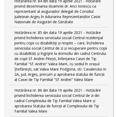
Hotărârea nr. 84 din data 19 aprilie 2021 - Hotărâre
privind desemnarea doamnei dr. Anci Ionescu ca
reprezentant al asiguraților delegat de Consiliul
Județean Argeș în Adunarea Reprezentanților Casei
Naționale de Asigurări de Sănătate
Hotărârea nr. 85 din data 19 aprilie 2021 - Hotărâre
privind închiderea serviciului social Centrul rezidenţial
pentru copii cu dizabilităţi și respite – care, închiderea
serviciului social Centrul de zi și recuperare pentru copii
cu dizabilități și îngrijire la domiciliu din cadrul Centrului
de copii Sf. Andrei Pitești, înființarea Casei de Tip
Familial "Sf. Andrei" Valea Mare, cu sediul în orașul
Ștefănești, sat Valea Mare Podgoria, str. Cavalerului nr.
2A, jud. Argeș, precum și aprobarea statului de funcții
al Casei de Tip Familial "Sf. Andrei" Valea Mare
Hotărârea nr. 86 din data 19 aprilie 2021 - Hotărâre
privind închiderea serviciului social Centrul de zi din
cadrul Complexului de Tip Familial Valea Mare și
aprobarea Statului de funcții al Complexului de Tip
Familial Valea Mare