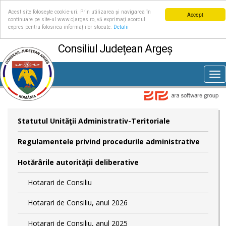
Acest site folosește cookie-uri. Prin utilizarea și navigarea în
Accept
continuare pe site-ul www.cjarges.ro, vă exprimați acordul
expres pentru folosirea informațiilor stocate.
Detalii
Consiliul Județean Argeș
Tog
nav
Statutul Unităţii Administrativ-Teritoriale
Regulamentele privind procedurile administrative
Hotărârile autorităţii deliberative
Hotarari de Consiliu
Hotarari de Consiliu, anul 2026
Hotarari de Consiliu, anul 2025