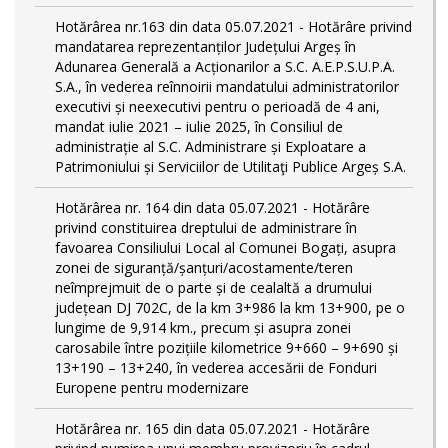
Hotărârea nr.163 din data 05.07.2021 - Hotărâre privind
mandatarea reprezentanților Județului Argeș în
Adunarea Generală a Acționarilor a S.C. A.E.P.S.U.P.A.
S.A., în vederea reînnoirii mandatului administratorilor
executivi și neexecutivi pentru o perioadă de 4 ani,
mandat iulie 2021 – iulie 2025, în Consiliul de
administrație al S.C. Administrare și Exploatare a
Patrimoniului și Serviciilor de Utilitaţi Publice Argeș S.A.
Hotărârea nr. 164 din data 05.07.2021 - Hotărâre
privind constituirea dreptului de administrare în
favoarea Consiliului Local al Comunei Bogați, asupra
zonei de siguranță/șanțuri/acostamente/teren
neîmprejmuit de o parte și de cealaltă a drumului
județean DJ 702C, de la km 3+986 la km 13+900, pe o
lungime de 9,914 km., precum și asupra zonei
carosabile între pozițiile kilometrice 9+660 – 9+690 și
13+190 – 13+240, în vederea accesării de Fonduri
Europene pentru modernizare
Hotărârea nr. 165 din data 05.07.2021 - Hotărâre