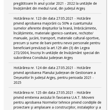
pregătitoare în anul şcolar 2021 - 2022 la unitățile de
învățământ din mediul rural, din județul Argeș
Hotărârea nr. 123 din data 27.05.2021 - Hotărâre
privind aprobarea majorării cu 50% a cuantumului
sumelor aferente drepturilor la hrană, îmbrăcăminte,
încălțăminte, materiale igienico-sanitare, rechizite/
manuale, jucării, transport, materiale cultural-sportive,
precum și sume de bani pentru nevoi personale pentru
beneficiarii prevăzuți la art.129 alin (3) din Legea
272/2004, înscriși în unitățile de învățământ special din
subordinea Consiliului Județean Argeș
Hotărârea nr. 124 din data 27.05.2021 - Hotărâre
privind aprobarea Planului Județean de Gestionare a
Deșeurilor în județul Argeș, pentru perioada 2021 -
2025
Hotărârea nr. 125 din data 27.05.2021 - Hotărâre
privind emiterea avizului în favoarea U.A.T. Mioveni
pentru aprobarea Normelor tehnice privind condiţiile de
proiectare şi amplasare a construcţiilor, instalaţiilor şi a