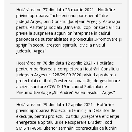
Hotărârea nr. 77 din data 25 martie 2021 - Hotărâre
privind aprobarea încheierii unui parteneriat între
Județul Argeș, prin Consiliul Județean Argeș și Asociația
pentru Asistență Socială „Universul copiilor speciali" cu
privire la susținerea acțiunilor întreprinse în cadrul
perioadei de sustenabilitate a proiectului „Promovare și
sprijin în scopul creșterii spiritului civic la nivelul
județului Argeș"
Hotărârea nr. 78 din data 12 aprilie 2021 - Hotărâre
pentru modificarea și completarea Hotărârii Consiliului
Județean Argeș nr. 228/29.09.2020 privind aprobarea
proiectului cu titlul „Creșterea capacității de gestionare
a crizei sanitare COVID-19 în cadrul Spitalului de
Pneumoftiziologie „Sf. Andrei" Valea Iașului - Argeș"
Hotărârea nr. 79 din data 12 aprilie 2021 - Hotărâre
privind aprobarea Proiectului tehnic şi a Detaliilor de
execuție, pentru proiectul cu titlul „Creşterea eficienţei
energetice a Spitalului de Recuperare Brădet", cod
SMIS 114860, ulterior semnării contractului de lucrări