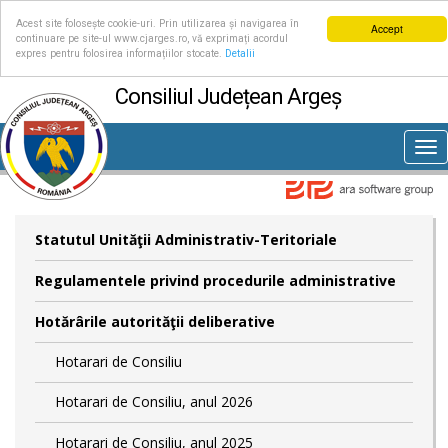
Acest site folosește cookie-uri. Prin utilizarea și navigarea în
Accept
continuare pe site-ul www.cjarges.ro, vă exprimați acordul
expres pentru folosirea informațiilor stocate.
Detalii
Consiliul Județean Argeș
Tog
nav
Statutul Unităţii Administrativ-Teritoriale
Regulamentele privind procedurile administrative
Hotărârile autorităţii deliberative
Hotarari de Consiliu
Hotarari de Consiliu, anul 2026
Hotarari de Consiliu, anul 2025