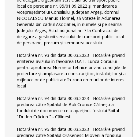
local de persoane nr. 85/01.09.2022 și mandatarea
Vicepreședintelui Consiliului Județean Argeș, domnul
NICOLAESCU Marius-Florinel, să voteze în Adunarea
Generală din cadrul Asociației, în numele și pe seama
Județului Argeș, Actul adițional nr. 7 la Contractul de
delegare a gestiunii serviciului de transport public local
de persoane, precum și semnarea acestuia
Hotărârea nr. 93 din data 30.03.2023 - Hotărâre privind
emiterea avizului în favoarea U.A.T. Lunca Corbului
pentru aprobarea Normelor tehnice privind condiţiile de
proiectare şi amplasare a construcţiilor, instalaţiilor şi a
mijloacelor de publicitate în zona drumurilor de interes
local
Hotărârea nr. 94 din data 30.03.2023 - Hotărâre privind
predarea către Spitalul de Boli Cronice Călinești a
fondului de documente ce a aparținut fostului Spital
"Dr. Ion Crăciun " - Călinești
Hotărârea nr. 95 din data 30.03.2023 - Hotărâre privind
predarea către Spitalul Orășenesc Mioveni a fondului