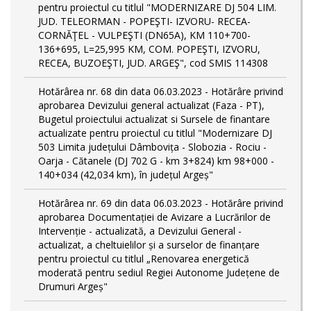
pentru proiectul cu titlul "MODERNIZARE DJ 504 LIM.
JUD. TELEORMAN - POPEŞTI- IZVORU- RECEA-
CORNĂŢEL - VULPEŞTI (DN65A), KM 110+700-
136+695, L=25,995 KM, COM. POPEŞTI, IZVORU,
RECEA, BUZOEŞTI, JUD. ARGEŞ", cod SMIS 114308
Hotărârea nr. 68 din data 06.03.2023 - Hotărâre privind
aprobarea Devizului general actualizat (Faza - PT),
Bugetul proiectului actualizat si Sursele de finantare
actualizate pentru proiectul cu titlul "Modernizare DJ
503 Limita județului Dâmbovița - Slobozia - Rociu -
Oarja - Cătanele (DJ 702 G - km 3+824) km 98+000 -
140+034 (42,034 km), în județul Argeș"
Hotărârea nr. 69 din data 06.03.2023 - Hotărâre privind
aprobarea Documentației de Avizare a Lucrărilor de
Intervenție - actualizată, a Devizului General -
actualizat, a cheltuielilor și a surselor de finanțare
pentru proiectul cu titlul „Renovarea energetică
moderată pentru sediul Regiei Autonome Județene de
Drumuri Argeș"