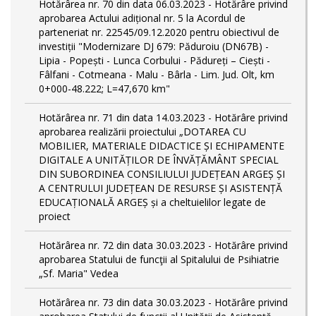
Hotărârea nr. 70 din data 06.03.2023 - Hotărâre privind
aprobarea Actului adițional nr. 5 la Acordul de
parteneriat nr. 22545/09.12.2020 pentru obiectivul de
investiții "Modernizare DJ 679: Păduroiu (DN67B) -
Lipia - Popești - Lunca Corbului - Pădureți – Ciești -
Fâlfani - Cotmeana - Malu - Bârla - Lim. Jud. Olt, km
0+000-48.222; L=47,670 km"
Hotărârea nr. 71 din data 14.03.2023 - Hotărâre privind
aprobarea realizării proiectului „DOTAREA CU
MOBILIER, MATERIALE DIDACTICE ȘI ECHIPAMENTE
DIGITALE A UNITĂȚILOR DE ÎNVĂȚĂMÂNT SPECIAL
DIN SUBORDINEA CONSILIULUI JUDEȚEAN ARGEȘ ȘI
A CENTRULUI JUDEȚEAN DE RESURSE ȘI ASISTENȚĂ
EDUCAȚIONALĂ ARGEȘ și a cheltuielilor legate de
proiect
Hotărârea nr. 72 din data 30.03.2023 - Hotărâre privind
aprobarea Statului de funcţii al Spitalului de Psihiatrie
„Sf. Maria" Vedea
Hotărârea nr. 73 din data 30.03.2023 - Hotărâre privind