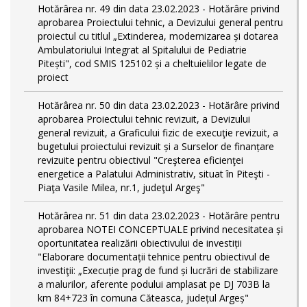
Hotărârea nr. 49 din data 23.02.2023 - Hotărâre privind
aprobarea Proiectului tehnic, a Devizului general pentru
proiectul cu titlul „Extinderea, modernizarea și dotarea
Ambulatoriului Integrat al Spitalului de Pediatrie
Pitești", cod SMIS 125102 și a cheltuielilor legate de
proiect
Hotărârea nr. 50 din data 23.02.2023 - Hotărâre privind
aprobarea Proiectului tehnic revizuit, a Devizului
general revizuit, a Graficului fizic de execuţie revizuit, a
bugetului proiectului revizuit și a Surselor de finanțare
revizuite pentru obiectivul "Creşterea eficienţei
energetice a Palatului Administrativ, situat în Piteşti -
Piaţa Vasile Milea, nr.1, judeţul Argeş"
Hotărârea nr. 51 din data 23.02.2023 - Hotărâre pentru
aprobarea NOTEI CONCEPTUALE privind necesitatea și
oportunitatea realizării obiectivului de investiții
"Elaborare documentații tehnice pentru obiectivul de
investiţii: „Execuție prag de fund și lucrări de stabilizare
a malurilor, aferente podului amplasat pe DJ 703B la
km 84+723 în comuna Căteasca, județul Argeș"