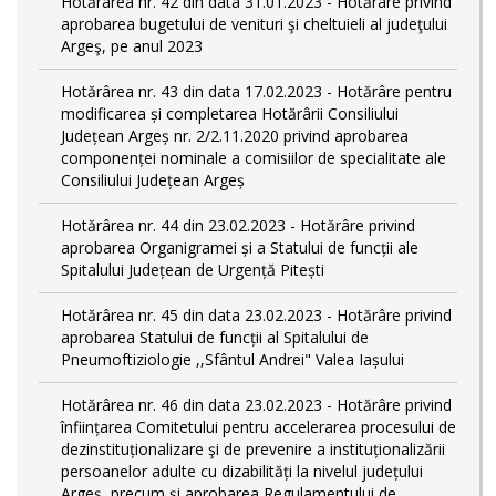
Hotărârea nr. 42 din data 31.01.2023 - Hotărâre privind
aprobarea bugetului de venituri şi cheltuieli al judeţului
Argeş, pe anul 2023
Hotărârea nr. 43 din data 17.02.2023 - Hotărâre pentru
modificarea și completarea Hotărârii Consiliului
Județean Argeș nr. 2/2.11.2020 privind aprobarea
componenței nominale a comisiilor de specialitate ale
Consiliului Județean Argeș
Hotărârea nr. 44 din 23.02.2023 - Hotărâre privind
aprobarea Organigramei și a Statului de funcții ale
Spitalului Județean de Urgență Pitești
Hotărârea nr. 45 din data 23.02.2023 - Hotărâre privind
aprobarea Statului de funcții al Spitalului de
Pneumoftiziologie ,,Sfântul Andrei" Valea Iașului
Hotărârea nr. 46 din data 23.02.2023 - Hotărâre privind
înființarea Comitetului pentru accelerarea procesului de
dezinstituționalizare şi de prevenire a instituționalizării
persoanelor adulte cu dizabilități la nivelul județului
Argeș, precum și aprobarea Regulamentului de