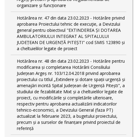
organizare și funcționare
Hotărârea nr. 47 din data 23.02.2023 - Hotărâre privind
aprobarea Proiectului tehnic de execuţie, a Devizului
general pentru obiectivul "EXTINDEREA ȘI DOTAREA
AMBULATORIULUI INTEGRAT AL SPITALULUI
JUDEȚEAN DE URGENȚĂ PITEȘTI" cod SMIS 123890 și
a cheltuielilor legate de proiect
Hotărârea nr. 48 din data 23.02.2023 - Hotărâre pentru
modificarea și completarea Hotărârii Consiliului
Județean Argeș nr. 103/12.04.2018 privind aprobarea
proiectului cu titlul „Extindere și dotare spații urgență și
amenajări incintă Spital Județean de Urgență Pitești", a
studiului de fezabilitate Mixt și a cheltuielilor legate de
proiect, cu modificările și completările ulterioare,
respectiv pentru aprobarea actualizării indicatorilor
tehnico-economici, a Devizului General (faza PT)
actualizat la februarie 2023, a bugetului proiectului,
precum și a surselor de finanțare privind proiectul de
referință