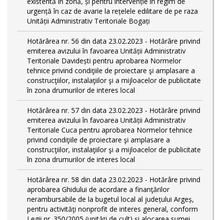
existentă în zonă, și pentru intervenție în regim de
urgență în caz de avarie la rețelele edilitare de pe raza
Unității Administrativ Teritoriale Bogați
Hotărârea nr. 56 din data 23.02.2023 - Hotărâre privind
emiterea avizului în favoarea Unității Administrativ
Teritoriale Davidești pentru aprobarea Normelor
tehnice privind condiţiile de proiectare şi amplasare a
construcţiilor, instalaţiilor şi a mijloacelor de publicitate
în zona drumurilor de interes local
Hotărârea nr. 57 din data 23.02.2023 - Hotărâre privind
emiterea avizului în favoarea Unității Administrativ
Teritoriale Cuca pentru aprobarea Normelor tehnice
privind condiţiile de proiectare şi amplasare a
construcţiilor, instalaţiilor şi a mijloacelor de publicitate
în zona drumurilor de interes local
Hotărârea nr. 58 din data 23.02.2023 - Hotărâre privind
aprobarea Ghidului de acordare a finanţărilor
nerambursabile de la bugetul local al județului Argeș,
pentru activităţi nonprofit de interes general, conform
Legii nr. 350/2005 (unități de cult) și alocarea sumei