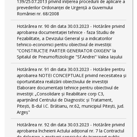
139/25.07.2013 privind inițierea procedurii de aplicare a
prevederilor Ordonanței de Urgență a Guvernului
României nr. 68/2008
Hotărârea nr. 90 din data 30.03.2023 - Hotărâre privind
aprobarea documentației tehnice - faza Studiu de
Fezabilitate, a Devizului General și a indicatorilor
tehnico-economici pentru obiectivul de investiții:
"CONSTRUCȚIE PARTER GENERATOR OXIGEN" la
Spitalul de Pneumoftiziologie "Sf.Andrei" Valea Iașului
Hotărârea nr. 91 din data 30.03.2023 - Hotărâre pentru
aprobarea NOTEI CONCEPTUALE privind necesitatea și
oportunitatea realizării obiectivului de investiții
Elaborare documentații tehnice pentru obiectivul de
investiţii: „Consolidare și Reabilitare corp C3,
aparținând Centrului de Diagnostic și Tratament,
Pitești, B-dul I.C. Brătianu, nr.62, municipiul Pitești, jud.
Argeș"
Hotărârea nr. 92 din data 30.03.2023 - Hotărâre privind
aprobarea încheierii Actului adițional nr. 7 la Contractul
de delegare a gestiunii serviciului de transport public