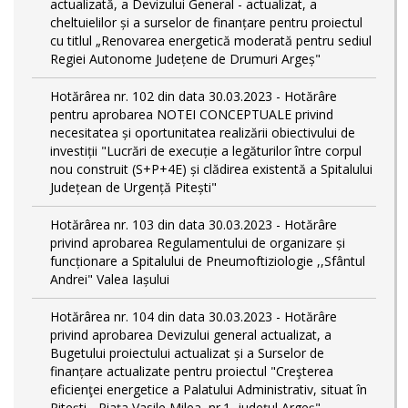
actualizată, a Devizului General - actualizat, a
cheltuielilor și a surselor de finanțare pentru proiectul
cu titlul „Renovarea energetică moderată pentru sediul
Regiei Autonome Județene de Drumuri Argeș"
Hotărârea nr. 102 din data 30.03.2023 - Hotărâre
pentru aprobarea NOTEI CONCEPTUALE privind
necesitatea și oportunitatea realizării obiectivului de
investiții "Lucrări de execuție a legăturilor între corpul
nou construit (S+P+4E) și clădirea existentă a Spitalului
Județean de Urgență Pitești"
Hotărârea nr. 103 din data 30.03.2023 - Hotărâre
privind aprobarea Regulamentului de organizare și
funcționare a Spitalului de Pneumoftiziologie ,,Sfântul
Andrei" Valea Iașului
Hotărârea nr. 104 din data 30.03.2023 - Hotărâre
privind aprobarea Devizului general actualizat, a
Bugetului proiectului actualizat și a Surselor de
finanțare actualizate pentru proiectul "Creşterea
eficienţei energetice a Palatului Administrativ, situat în
Piteşti - Piaţa Vasile Milea, nr.1, judeţul Argeş"