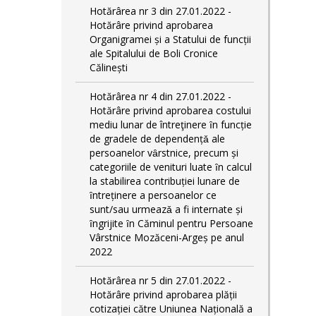
Hotărârea nr 3 din 27.01.2022 -
Hotărâre privind aprobarea
Organigramei și a Statului de funcții
ale Spitalului de Boli Cronice
Călinești
Hotărârea nr 4 din 27.01.2022 -
Hotărâre privind aprobarea costului
mediu lunar de întreţinere ȋn funcție
de gradele de dependențǎ ale
persoanelor vȃrstnice, precum și
categoriile de venituri luate ȋn calcul
la stabilirea contribuției lunare de
ȋntreținere a persoanelor ce
sunt/sau urmeazǎ a fi internate și
ȋngrijite ȋn Căminul pentru Persoane
Vârstnice Mozăceni-Argeș pe anul
2022
Hotărârea nr 5 din 27.01.2022 -
Hotărâre privind aprobarea plății
cotizației către Uniunea Națională a