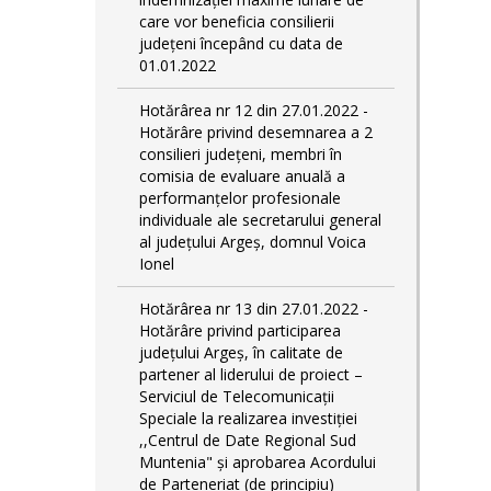
care vor beneficia consilierii
județeni începând cu data de
01.01.2022
Hotărârea nr 12 din 27.01.2022 -
Hotărâre privind desemnarea a 2
consilieri județeni, membri în
comisia de evaluare anuală a
performanțelor profesionale
individuale ale secretarului general
al județului Argeș, domnul Voica
Ionel
Hotărârea nr 13 din 27.01.2022 -
Hotărâre privind participarea
județului Argeș, în calitate de
partener al liderului de proiect –
Serviciul de Telecomunicații
Speciale la realizarea investiției
,,Centrul de Date Regional Sud
Muntenia" și aprobarea Acordului
de Parteneriat (de principiu)