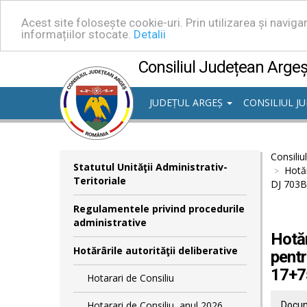
Acest site folosește cookie-uri. Prin utilizarea și navig
informațiilor stocate.
Detalii
Consiliul Județean Arge
JUDEȚUL ARGEȘ
CONSILIUL J
Consiliu
Statutul Unităţii Administrativ-
Hotăr
Teritoriale
DJ 703B
Regulamentele privind procedurile
administrative
Hotăr
Hotărârile autorităţii deliberative
pentr
17+7
Hotarari de Consiliu
Hotarari de Consiliu, anul 2026
Docum