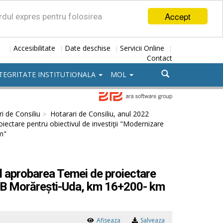
Accept
ordul expres pentru folosirea
Accesibilitate
Date deschise
Servicii Online
|
|
|
|
Contact
TEGRITATE INSTITUTIONALA
MOL
i de Consiliu
Hotarari de Consiliu, anul 2022
ectare pentru obiectivul de investiţii "Modernizare
m"
d aprobarea Temei de proiectare
703B Morărești-Uda, km 16+200- km
Afiseaza
Salveaza