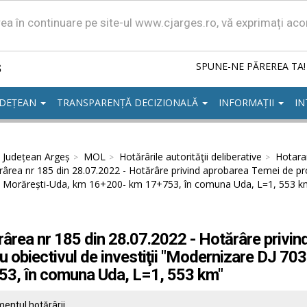
area în continuare pe site-ul www.cjarges.ro, vă exprimați ac
ș
SPUNE-NE PĂREREA TA!
UDEȚEAN
TRANSPARENȚĂ DECIZIONALĂ
INFORMAȚII
IN
l Județean Argeș
MOL
Hotărârile autorităţii deliberative
Hotarar
ârea nr 185 din 28.07.2022 - Hotărâre privind aprobarea Temei de proi
 Morărești-Uda, km 16+200- km 17+753, în comuna Uda, L=1, 553 k
ârea nr 185 din 28.07.2022 - Hotărâre privin
u obiectivul de investiţii "Modernizare DJ 
53, în comuna Uda, L=1, 553 km"
entul hotărârii